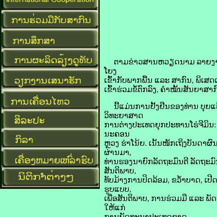
​ຕາມ​ຂ່າວສານ​ຫວຽດນາມ​ ລາຍ​ງານ​ວັ
ໂຍງ​
ເຂົ້າ​ກັບ​ພາກ​ພື້ນ ແລະ ສາກົນ, ພິເ
ເຂົ້າ​ຮ່ວມ​ຂໍ້​ຕົກລົງ, ຄຳ​ໝັ້ນ​ສັນຍາ​ສ
ນີ້​ແມ່ນ​ການ​ຢັ້ງຢືນ​ຂອງ​ທ່ານ ບຸຍ​
ວິທະຍາສາດ
ການ​ຕ່າງປະເທດ​ຍຸກ​ປະທານ​ໂຮ່​ຈີ​ມິນ: 8
ນະຄອນ
ຫຼວງ ຮ່າ​ໂນ້ຍ. ເນັ້ນ​ໜັກ​ເຖິງ​ບ
ຜ່ານມາ,
ທ່ານ​ຮອງ​ນາຍົກລັດຖະມົນຕີ ລັດຖະມົນ
ສັນຕິພາບ,
ທັບ​ມ້າງ​ການ​ປິດ​ລ້ອມ, ຂວ້ຳ​ບາດ, ເປ
ຮູບ​ແບບ,
ເພື່ອ​ສັນຕິພາບ, ການ​ຮ່ວມ​ມື ແລະ ພ
ໃຫ້​ແກ່​
ການ​ພັດທະນາ​ປະເທດ​ຊາດ.