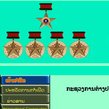
ກະຊວງ​ການ​ຕ່າງປະເ