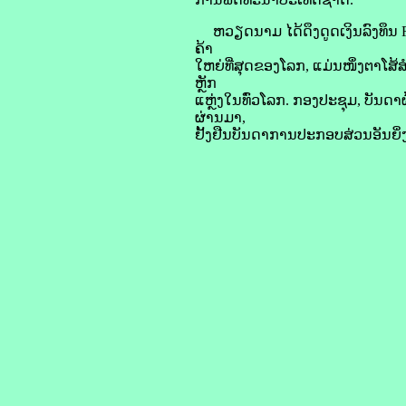
ຫວຽດນາມ ໄດ້​ດຶງ​ດູດ​ເງິນ​ລົງທຶນ F
ຄ້າ
​ໃຫຍ່​ທີ່​ສຸດ​ຂອງ​ໂລກ, ແມ່ນ​ໜຶ່ງ​ຕາ​
ຫຼັກ​
ແຫຼ່ງ​ໃນ​ທົ່ວ​ໂລກ. ກອງ​ປະຊຸມ, ບັນດ
ຜ່ານມາ,
ຢັ້ງຢືນ​ບັນດາ​ການ​ປະກອບສ່ວນ​ອັນ​ຍິ່