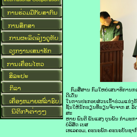
ກົມສື່ສານ ກົມໃຫຍ່ເສນາທິການກອງ
ດີເດັ່ນ
ໃນການປະກອບສ່ວນເຂົ້າຮ່ວມແຂ່ງຂ
ຊັ້ນໃຫ້ນັກຮຽນທີ່ຮຽນຈົບຈາກ ສ. ລ
ສະ
ຫາຍ ພົນຕີ ພັນແສງ ບຸນພັນ ກໍາມ
ບໍລິສັດ ເບສ
ເທເລຄອມ, ຄະນະພັກ-ຄະນະບັນຊາກົມ