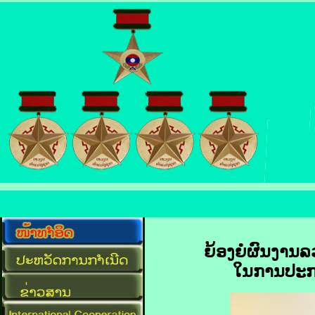
ຍ້ອງຍໍຜົນງານລ
ໃນການປະກອ