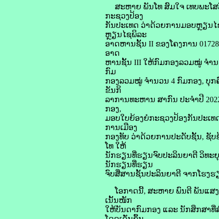
ສະຫາຍ ພັນໂທ ສົມໃຈ ເທບພະໂສລັດ 
ກະຊວງປ້ອງ
ກັນປະເທດ ວ່າດ້ວຍການມອບຫຼຽນໄຊພ
ຫຼຽນໄຊພິລະ
ອາດຫານຊັ້ນ II ຂອງໂຄງການ 01728
ອາດ
ຫານຊັ້ນ III ໃຫ້ກົມກອງລວມໝູ່ ຈ
ກົມ
ກອງລວມໝູ່ ຈໍານວນ 4 ກົມກອງ, ບຸກ
ຂັນກິ
ລາການທະຫານ ສາກົນ ປະຈຳປີ 2022 ຢ
ກອງ,
ມອບໃບຍ້ອງຍໍກະຊວງປ້ອງກັນປະເທດໃຫ້
ການເມືອງ
ກອງທັບ ວ່າດ້ວຍການປະດັບຊັ້ນ, ຊັບ
ໂທ ໃຫ້
ນັກຮຽນທີ່ຮຽນຈົບປະລິນຍາຕີ ວິທະຍ
ນັກຮຽນທີ່ຮຽນ
ຈົບສື່ສານຊັ້ນປະລິນຍາຕີ ຈາກໂ
ໂອກາດນີ້, ສະຫາຍ ພົນຕີ ພັນແສງ ບຸ
ເນັ້ນໜັກ
ໃຫ້ບັນດາກົມກອງ ແລະ ນັກສຶກສາທີ່ສໍ
ໂດດເດັ່ນຂຶ້ນ