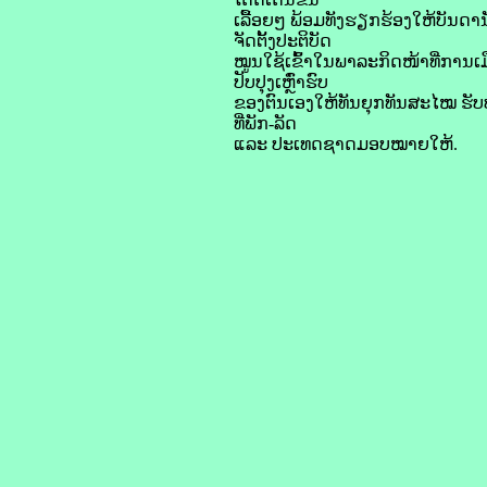
ເລື້ອຍໆ ພ້ອມທັງຮຽກຮ້ອງໃຫ້ບັນດານ
ຈັດຕັ້ງປະຕິບັດ
ໝູນໃຊ້ເຂົ້າໃນພາລະກິດໜ້າທີ່ການເມ
ປັບປຸງເຫຼົ່າຮົບ
ຂອງຕົນເອງໃຫ້ທັນຍຸກທັນສະໄໝ ຮັບປ
ທີ່ພັກ-ລັດ
ແລະ ປະເທດຊາດມອບໝາຍໃຫ້.