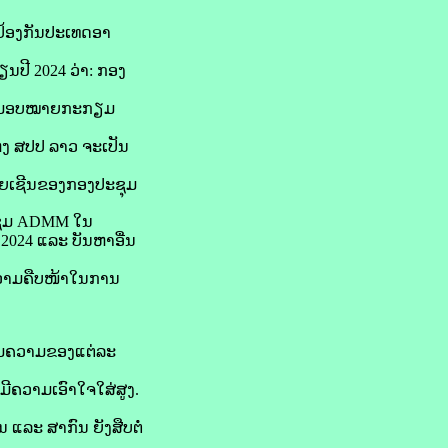
ປ້ອງກັນປະເທດອາ
ປີ 2024 ວ່າ: ກອງ
ຍແຜ່ມອບໝາຍກະກຽມ
ງ ສປປ ລາວ ຈະເປັນ
າຍເຊີນຂອງກອງປະຊຸມ
ຊຸມ ADMM ໃນ
 2024 ແລະ ບັນຫາອື່ນ
ຄວາມຄືບໜ້າໃນການ
ຽມຄວາມຂອງແຕ່ລະ
ີຄວາມເອົາໃຈໃສ່ສູງ.
 ແລະ ສາກົນ ຍັງສືບຕໍ່