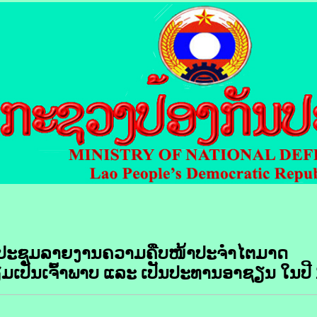
ປະຊຸມລາຍງານຄວາມຄືບໜ້າປະຈຳໄຕມາດ
ເປັນເຈົ້າພາບ ແລະ ເປັນປະທານອາຊຽນ ໃນປີ 