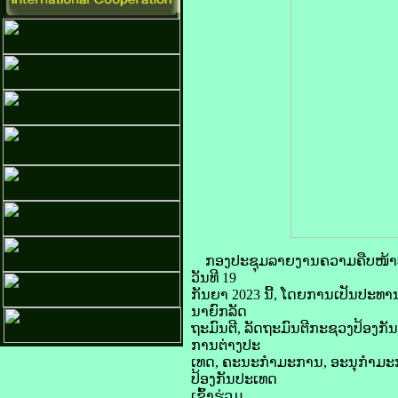
ກອງປະຊຸມລາຍງານຄວາມຄືບໜ້າປ
ວັນທີ 19
ກັນຍາ 2023 ນີ້, ໂດຍການເປັນປະ
ນາຍົກລັດ
ຖະມົນຕີ, ລັດຖະມົນຕີກະຊວງປ້ອງ
ການຕ່າງປະ
ເທດ, ຄະນະກຳມະການ, ອະນຸກຳມະ
ປ້ອງກັນປະເທດ
ເຂົ້າຮ່ວມ.