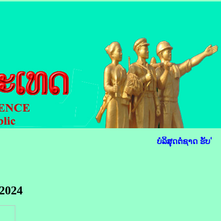
ບໍລິສຸດຕໍ່ຊາດ ຮັບໃຊ
2024