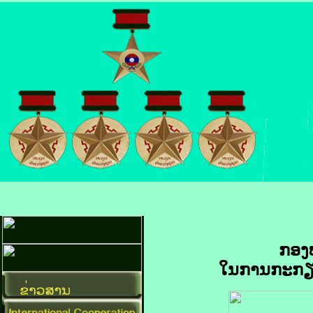
ກອງ
ໃນການກະກຽມ