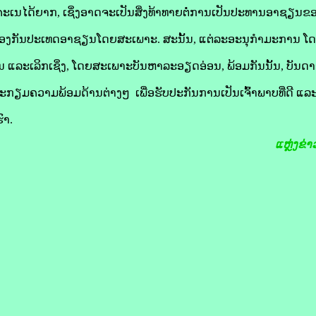
ຄາດຄະເນໄດ້ຍາກ, ເຊິ່ງອາດຈະເປັນສິ່ງທ້າທາຍຕໍ່ການເປັນປະທານອາຊຽ
ປ້ອງກັນປະເທດອາຊຽນໂດຍສະເພາະ. ສະນັ້ນ, ແຕ່ລະອະນຸກຳມະການ 
ຖ້ວນ ແລະເລິກເຊິ່ງ, ໂດຍສະເພາະບັນຫາລະອຽດອ່ອນ, ພ້ອມກັນນັ້ນ, ບັນ
ຽມຄວາມພ້ອມດ້ານຕ່າງໆ ເພື່ອຮັບປະກັນການເປັນເຈົ້າພາບທີ່ດີ ແ
ົາ.
ແຫຼ່ງຂ່