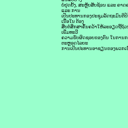
ບໍ່ຢຸດຢັ້ງ, ສະຫຼັບສັບຊ້ອນ ແລະ 
ແລະ ການ
ເປັນປະທານກອງປະຊຸມລັດຖະມົນຕີ
ເນື້ອໃນ ຕ້ອງ
ສືບຕໍ່ສຶກສາຄົ້ນຄວ້າໃຫ້ລະອຽດຖີ່
ເພີ່ມທະວີ
ຄວາມຮັບຜິດຊອບຂອງຕົນ ໃນການກະກ
ຕະຫຼອດໄລຍະ
ການເປັນປະທານອາຊຽນຂອງພວກເຮ