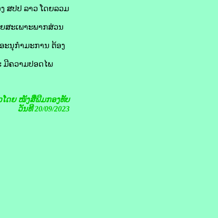
ນຂອງ ສປປ ລາວ ໂດຍລວມ
ໂດຍສະເພາະພາກສ່ວນ
ດາອະນຸກຳມະການ ຕ້ອງ
ລະ ມີຄວາມປອດໄພ
າວໂດຍ ໜັງສືພີມກອງທັບ
ວັນທີ 20/09/2023