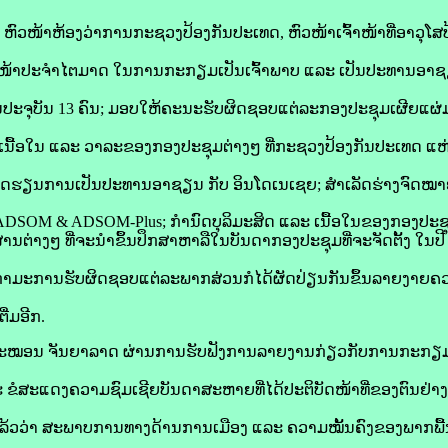
ວໜ້າຫ້ອງວ່າການກະຊວງປ້ອງກັນປະເທດ, ຫົວໜ້າເຈົ້າໜ້າທີ່ອາວຸໂສ
ໜ້າປະຈໍາໄຕມາດ ໃນການກະກຽມເປັນເຈົ້າພາບ ແລະ ເປັນປະທານອາຊຽນ
ຈິງໃນປະຈຸບັນ 13 ຄົນ; ມອບໃຫ້ຄະນະຮັບຜິດຊອບແຕ່ລະກອງປະຊຸມເຜີ
ນື້ອໃນ ແລະ ວາລະຂອງກອງປະຊຸມຕ່າງໆ ທີ່ກະຊວງປ້ອງກັນປະເທດ ແຫ່
ົດຮຽນການເປັນປະທານອາຊຽນ ກັບ ອິນໂດເນເຊຍ; ສໍາເລັດຮ່າງຈົດໝ
SOM & ADSOM-Plus; ກໍານົດບຸລິມະສິດ ແລະ ເນື້ອໃນຂອງກອງປະ
ຕ່າງໆ ທີ່ຈະນໍາຂຶ້ນປຶກສາຫາລືໃນບັນດາກອງປະຊຸມທີ່ຈະຈັດຕັ້ງ ໃນປີ
ຸກໍາມະການຮັບຜິດຊອບແຕ່ລະພາກສ່ວນກໍໄດ້ຜັດປ່ຽນກັນຂຶ້ນລາຍງາຍ
່ມອີກ.
ສະໝອນ ຈັນຍາລາດ ຜ່ານການຮັບຟັງການລາຍງານກ່ຽວກັບການກະກ
ຂໍສະແດງຄວາມຊົມເຊີຍບັນດາສະຫາຍທີ່ໄດ້ປະຕິບັດໜ້າທີ່ຂອງຕົນຢ່າງມ
ໍາກັນແລ້ວວ່າ ສະພາບການທາງດ້ານການເມືອງ ແລະ ຄວາມໝັ້ນຄົງຂອງພາກພື້ນ