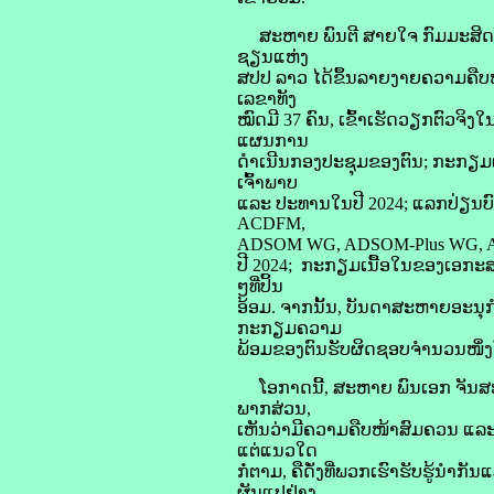
ສະຫາຍ ພົນຕີ ສາຍໃຈ ກົມມະສິດ ຫົ
ຊຽນແຫ່ງ
ສປປ ລາວ ໄດ້ຂຶ້ນລາຍງາຍຄວາມຄືບ
ເລຂາທັງ
ໝົດມີ 37 ຄົນ, ເຂົ້າເຮັດວຽກຕົວ
ແຜນການ
ດຳເນີນກອງປະຊຸມຂອງຕົນ; ກະກຽມເ
ເຈົ້າພາບ
ແລະ ປະທານໃນປີ 2024; ແລກປ່ຽນບ
ACDFM,
ADSOM WG, ADSOM-Plus WG, AD
ປີ 2024; ກະກຽມເນື້ອໃນຂອງເອກະສານ
ໆທີ່ປິ້ນ
ອ້ອມ. ຈາກນັ້ນ, ບັນດາສະຫາຍອະນ
ກະກຽມຄວາມ
ພ້ອມຂອງຕົນຮັບຜິດຊອບຈໍານວນໜຶ່ງຕື
ໂອກາດນີ້, ສະຫາຍ ພົນເອກ ຈັນ
ພາກສ່ວນ,
ເຫັນວ່າມີຄວາມຄືບໜ້າສົມຄວນ ແລະ 
ແຕ່ແນວໃດ
ກໍ່ຕາມ, ຄືດັ່ງທີ່ພວກເຮົາຮັບຮູ້ນ
ຜັນແປຢ່າງ