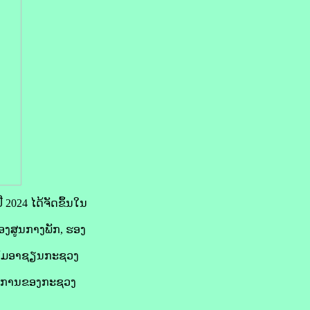
24 ໄດ້ຈັດຂຶ້ນໃນ
ງສູນກາງພັກ, ຮອງ
າກົມອາຊຽນກະຊວງ
ຊາການຂອງກະຊວງ