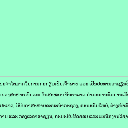
ະຈຳໄຕມາດໃນການກະກຽມເປັນເຈົ້າພາບ ແລະ ເປັນປະທານອາຊຽນປີ 20
ທານຂອງສະຫາຍ ພົນເອກ ຈັນສະໝອນ ຈັນຍາລາດ ກຳມະການກົມການເມືອ
ກັນປະເທດ, ມີບັນດາສະຫາຍຄະນະນຳກະຊວງ, ຄະນະກົມໃຫຍ່, ຕ່າງໜ້
ການ ແລະ ກອງເລຂາອາຊຽນ, ຄະນະຮັບຜິດຊອບ ແລະ ພະນັກງານວິ