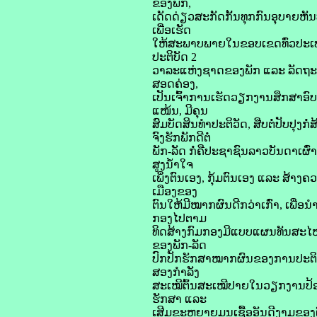
ຂອງພັກ,
ເດັດດ່ຽວສະກັດກັ້ນທຸກກົນອຸບາຍຫັນປ
ເພື່ອເຮັດ
ໃຫ້ສະພາບພາຍໃນຂອບເຂດທົ່ວປະເທດ
ປະຕິບັດ 2
ວາລະແຫ່ງຊາດຂອງພັກ ແລະ ລັດຖະ ບາ
ສອດຄ່ອງ,
ເປັນເຈົ້າການເຮັດວຽກງານສຶກສາອົ
ແໜ້ນ, ມີຄຸນ
ສົມບັດສິນທຳປະຕິວັດ, ສືບຕໍ່ປັບປຸງ
ຈົງຮັກພັກດີຕໍ່
ພັກ-ລັດ ກໍ່ຄືປະຊາຊົນລາວບັນດາເຜົ
ສູງນໍ້າໃຈ
ເພິ່ງຕົນເອງ, ກຸ້ມຕົນເອງ ແລະ ສ້າ
ເມືອງຂອງ
ຕົນໃຫ້ມີໝາກຜົນດີກວ່າເກົ່າ, ເພື່
ກອງໄປຕາມ
ທິດສ້າງກົມກອງມີແບບແຜນທັນສະໄໝ
ຂອງພັກ-ລັດ
ປົກປັກຮັກສາໝາກຜົນຂອງການປະຕິວ
ສອງກໍາລັງ
ສະເໝີຕົ້ນສະເໝີປາຍໃນວຽກງານປ້ອງ
ຮັກສາ ແລະ
ເສີມຂະຫຍາຍມູນເຊື້ອອັນດີງາມຂອງຕົ