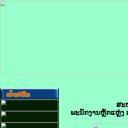
ສະຫ
ພະນັກງານຫຼັກແຫຼ່