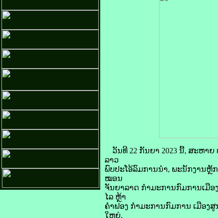
ວັນທີ 22 ກັນຍາ 2023 ນີ້, ສະ
ລາວ
ພົບປະໂອ້ລົມການນຳ, ພະນັກງານຫຼ
ໝອນ
ຈັນຍາລາດ ກຳມະການກົມການເມືອງສູ
ໄລ ຫຼ້າ
ຄຳຟອງ ກຳມະການກົມການ ເມືອງສູນກ
ໃຫຍ່,