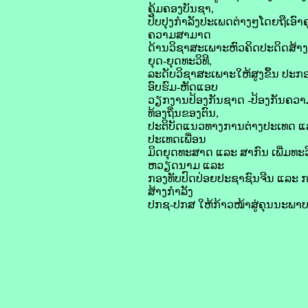
ຄຸ້ມຄອງບັນຊາ,
ປັບປຸງກຳລັງປະເພດຕ່າງໆໂດຍຖືເອົາຄ
ຄວາມສາມາດ
ດ້ານວິຊາສະເພາະຫົວຄິດປະດິດສ້າງ
ຍຸດ-ຍຸດທະວິທີ,
ລະດັບວິຊາສະເພາະໃຫ້ສູງຂຶ້ນ ປະກອບ
ອົບຮົມ-ຫັດແອບ
ວຽກງານປ້ອງກັນຊາດ -ປ້ອງກັນຄວາມສ
ທ້ອງຖິ່ນຂອງຕົນ,
ປະຕິບັດແນວທາງການຕ່າງປະເທດ ແລ
ປະເທດເພື່ອນ
ມິດຍຸດທະສາດ ແລະ ສາກົນ ເພີ່ມທະ
ຫວຽດນາມ ແລະ
ກອງທັບປົດປ່ອຍປະຊາຊົນຈີນ ແລະ ການຮ
ສ້າງກໍາລັງ
ປກຊ-ປກສ ໃຫ້ກ້າວໜ້າສູ່ຄຸນນະພາບໃ