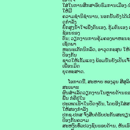
ໃສ່ໃນການສຶກສາອົບຮົມການເມືອງ-ນ
ໃຫ້ມີ
ຄວາມຊໍານິຊໍານານ, ນອກນັ້ນຍັງໄດ້
ດູກໍາລັງ
ຍົກສູງນໍ້າໃຈເພີ່ງຕົນເອງ, ກຸ້ມຕົນ
ຊ້ອນຂອງ
ຕົນ; ວຽກງານການຄຸ້ມຄອງພາຫະນະເຕັ
ເຊັດພາ
ຫະນະເຕັກນິກລົດ, ອາວຸດກະສຸນ ໃຫ້
ປ້ອງກັນ
ຊາດໃຫ້ເຂັ້ມແຂງ ພ້ອມນັ້ນຍັງເປັນ
ເພື່ອນມິດ
ຍຸດທະສາດ.
ໂອກາດນີ້, ສະຫາຍ ທອງລຸນ ສີສຸລິດ 
ສະເພາະ
ຜົນສໍາເລັດວຽກງານໃນຫຼາຍດ້ານຂ
ພື້ນ ກໍຄືຢູ່ໃນ
ປະເທດເຮົາໃນປັດຈຸບັນ, ໂດຍອີງໃ
ໃຫ້ສອງກຳລັງ
ປກຊ-ປກສ ຈົ່ງສືບຕໍ່ຮັບປະກັນສະຖຽ
ປ້ອງກັນຄວາມ
ສະຫງົບທົ່ວປວງຊົນຮອບດ້ານ, ຫັນເ