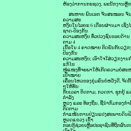
ຫ້ອງວ່າການກະຊວງ, ພະນັກງານຫຼັກ
ສະຫາຍ ພົນເອກ ຈັນສະໝອນ ຈັນຍາລ
ຄວາມສະ
ຫງົບໃນໄລຍະ 6 ເດືອນຜ່ານມາ ເຊິ່ງໄ
ຊາດ-ປ້ອງກັນ
ຄວາມສະຫງົບ ທົ່ວປວງຊົນຮອບດ້ານ 
ຕາມ 4
ເນື້ອໃນ 4 ຄາດໝາຍ ຕິດພັນກັບວຽກງ
ປ້ອງກັນ
ຄວາມສະຫງົບ; ເອົາໃຈໃສ່ວຽກງານກ
ແກ້ໄຂ
ໜໍ່ແໜງທີ່ຈະພາໃຫ້ເກີດຄວາມບໍ່ສ
ເປົ້າໝາຍ
ເຄື່ອນໄຫວຂອງກຸ່ມຄົນບໍ່ຫວັງດີ, ຈ
ໆໃຫ້ທັນ
ກັບເວລາ ຕິດຕາມ, ກວດກາ, ຊຸກຍູ້
ກຳລັງ
ຫຼວງ ແລະ ທ້ອງຖິ່ນ, ຊີ້ນຳກົມກອງກ
ຕິດຕາມ
ກຳແໜ້ນການປ່ຽນແປງສະພາບດິນຟ້າ
ຫຼວດແຂວງ ເຂົ້າ
ກອບກູ້ຊ່ວຍເຫຼືອປະຊາຊົນທີ່ຖືກຜົນກ
ເອົາໃຈ