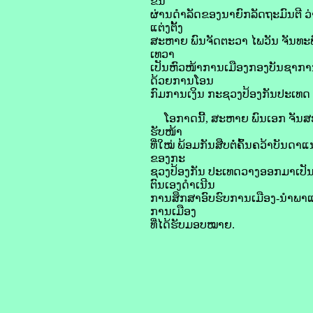
ຂຶ້ນ
ຜ່ານດຳລັດຂອງນາຍົກລັດຖະມົນຕີ ວ່
ແຕ່ງຕັ້ງ
ສະຫາຍ ພົນຈັດຕະວາ ໄພວັນ ຈັນທະພ
ເທວາ
ເປັນຫົວໜ້າການເມືອງກອງບັນຊາການ
ດ້ວຍການໂອນ
ກົມການເງິນ ກະຊວງປ້ອງກັນປະເທດ 
ໂອກາດນີ້, ສະຫາຍ ພົນເອກ ຈັນສະໝ
ຮັບໜ້າ
ທີ່ໃໝ່ ພ້ອມກັນສືບຕໍ່ຄົ້ນຄວ້າບັນ
ຂອງກະ
ຊວງປ້ອງກັນ ປະເທດວາງອອກມາເປັນບ່
ຕົນເອງດຳເນີນ
ການສຶກສາອົບຮົບການເມືອງ-ນຳພາແນວຄ
ການເມືອງ
ທີ່ໄດ້ຮັບມອບໝາຍ.