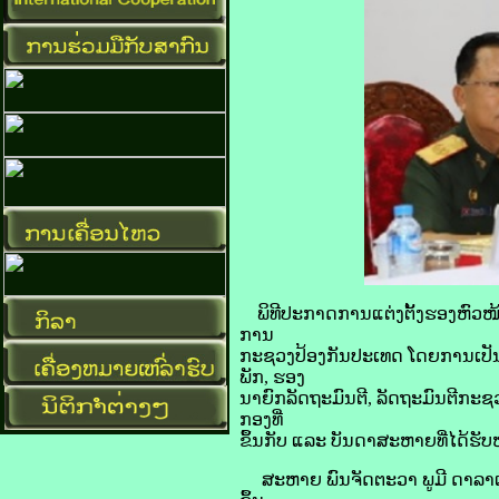
ພິທີປະກາດການແຕ່ງຕັ້ງຮອງຫົວໜ້າກ
ການ
ກະຊວງປ້ອງກັນປະເທດ ໂດຍການເປັ
ພັກ, ຮອງ
ນາຍົກລັດຖະມົນຕີ, ລັດຖະມົນຕີກະ
ກອງທີ່
ຂຶ້ນກັບ ແລະ ບັນດາສະຫາຍທີ່ໄດ້ຮັບໜ້
ສະຫາຍ ພົນຈັດຕະວາ ພູມີ ດາລາເພ