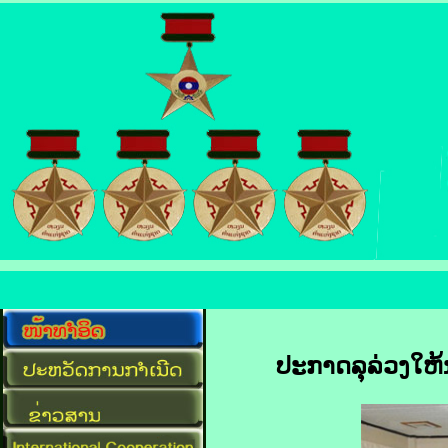
ປະກາດລຸລ່ວງໃຫ້ນ