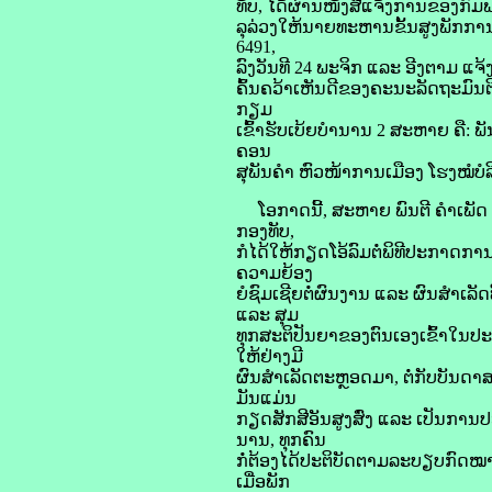
ທັບ, ໄດ້ຜ່ານໜັງສືແຈ້ງການຂອງກົມພ
ລຸລ່ວງໃຫ້ນາຍທະຫານຂັ້ນສູງພັກກາ
6491,
ລົງວັນທີ 24 ພະຈິກ ແລະ ອີງຕາມ ແຈ
ຄົ້ນຄວ້າເຫັນດີຂອງຄະນະລັດຖະມົນຕີ
ກຽມ
ເຂົ້າຮັບເບ້ຍບໍານານ 2 ສະຫາຍ ຄື
ຄອນ
ສຸພັນຄໍາ ຫົວໜ້າການເມືອງ ໂຮງໝໍບໍລ
ໂອກາດນີ້, ສະຫາຍ ພົນຕີ ຄໍາເພັ
ກອງທັບ,
ກໍໄດ້ໃຫ້ກຽດໂອ້ລົມຕໍ່ພິທີປະກາດການ
ຄວາມຍ້ອງ
ຍໍຊົມເຊີຍຕໍ່ຜົນງານ ແລະ ຜົນສໍາເລ
ແລະ ສຸມ
ທຸກສະຕິປັນຍາຂອງຕົນເອງເຂົ້າໃນປະ
ໃຫ້ຢ່າງມີ
ຜົນສໍາເລັດຕະຫຼອດມາ, ຕໍ່ກັບບັນດາສ
ມັນແມ່ນ
ກຽດສັກສີອັນສູງສົ່ງ ແລະ ເປັນກາ
ນານ, ທຸກຄົນ
ກໍ່ຕ້ອງໄດ້ປະຕິບັດຕາມລະບຽບກົດໝາຍທ
ເມື່ອພັກ