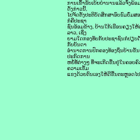
ການເຂົ້າຮັບເບ້ຍບໍານານແລ້ວຈົ່ງພ
ດັ່ງກ່າວນີ້,
ໄປຈັດຕັ້ງປະຕິບັດສຶກສາອົບຮົມບົ່ມ
ກໍຄືປະຊາ
ຊົນອ້ອມຂ້າງ, ບ້ານໃກ້ເຮືອນຄຽງໃຫ້ເ
ລາວ, ເຊິ່ງ
ຍາມໃດກອງທັບກັບປະຊາຊົນກໍປຽບດັ່
ກັບບັນດາ
ອໍານາດການປົກຄອງທ້ອງຖິ່ນບ້ານຂັ້ນ
ປະກົດການ
ຫຍໍ້ທໍ້ຕ່າງໆ ທີ່ຈະເກີດຂື້ນຢູ່ໃນຄອບ
ຄວາມເຂັ້ມ
ແຂງດ້ວຍຕົນເອງໃຫ້ດີຂື້ນຕະຫຼອດໄປ