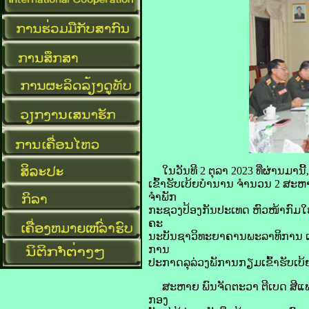
ໃນວັນທີ 2 ຕຸລາ 2023 ທີ່ຜ່ານມານ
ເຂົ້າຮັບເບ້ຍບໍານານ ຈໍານວນ 2 ສ
ຈໍາພັກ
ກະຊວງປ້ອງກັນປະເທດ ຫົວໜ້າກົມໃ
ຄະ
ນະບັນຊາວິທະຍາຄານພະລາທິການ ແລ
ການ
ປະກາດລຸລ່ວງພັການກຽມເຂົ້າຮັບເບ້ຍ
ສະຫາຍ ພົນຈັດຕະວາ ຕີເບດ ສີແພ
ກອງ