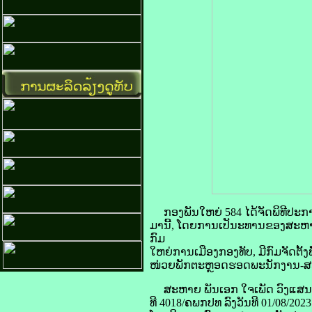
ກອງພັນໃຫຍ່ 584 ໄດ້ຈັດພິທີປະກາດ
ມານີ້, ໂດຍການເປັນະທານຂອງສະຫາ
ກົມ
ໃຫຍ່ການເມືອງກອງທັບ, ມີກົມຈັດຕ
ໜ່ວຍພັກຕະຫຼອດຮອດພະນັກງານ-ສະມາ
ສະຫາຍ ພັນເອກ ໃຈເພັດ ວົງແສນສົມ
ທີ 4018/ຄພກປທ ລົງວັນທີ 01/08