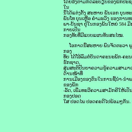
ໂດຍອີງຕາມກົດລະບຽບຂອງພັກປະຊາຊົນ
ໃນ
ນີ້ໄດ້ແຕ່ງຕັ້ງ ສະຫາຍ ພັນເອກ ບ
ພັນໂທ ບຸນເຫຼືອ ຄໍາມະວົງ ຮອງການທ
ພາ-ບັນຊາ ຢູ່ໃນກອງພັນໃຫຍ່ 584 ມ
ກາຍເປັນ
ກອງທັບທີ່ມີແບບແຜນທັນສະໄໝ.
ໂອກາດນີ້ສະຫາຍ ພົນຈັດຕະວາ ພູ
ກອງ
ທັບ ໄດ້ໂອ້ລົມຕໍ່ບັນດາຄະນະພັກ-ຄະນະ
ຮັກຊາດ,
ສຸ່ມສະຕິປັນຍາຄວາມຮູ້ຄວາມສາມາດ
ດ້ານໜ້າທີ່
ການເມືອງຂອງຕົນໃນການຊີ້ນໍາ-ນໍາພ
ຂອງພັກ
-ລັດ, ເພີ່ມທະວີຄວາມສາມັກຄີໃຫ້ເ
ກອງປອດ
ໃສ ປອດໄພ ປອດຄະດີໄປພ້ອມໆກັນ.