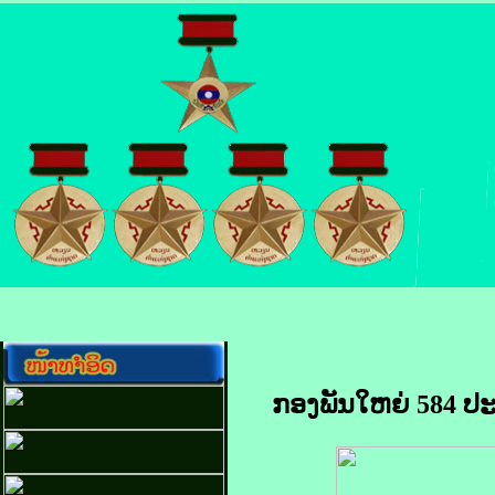
ກອງພັນໃຫຍ່ 584 ປ