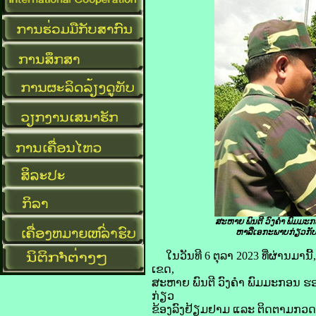
ສະຫາຍ ພົນຕີ ວົງຄໍາ ພົມມ
ຫາລືເອກະພາບກ່ຽວກັບ
ໃນວັນທີ 6 ຕຸລາ 2023 ທີ່ຜ່ານມານ
ເຂດ,
ສະຫາຍ ພົນຕີ ວົງຄໍາ ພົມມະກອນ ຮ
ກ່ຽວ
ຂ້ອງລົງຢ້ຽມຢາມ ແລະ ຕິດຕາມກວດ