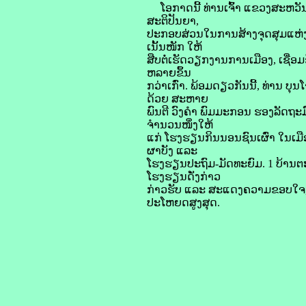
ໂອກາດນີ້ ທ່ານເຈົ້າ ແຂວງສະຫວັນ
ສະຕິປັນຍາ,
ປະກອບສ່ວນໃນການສ້າງຈຸດສຸມແຫ່ງນີ
ເນັ້ນໜັກ ໃຫ້
ສືບຕໍ່ເຮັດວຽກງານການເມືອງ, ເຊື່
ຫລາຍຂຶ້ນ
ກວ່າເກົ່າ. ພ້ອມດຽວກັນນີ້, ທ່ານ
ດ້ວຍ ສະຫາຍ
ພົນຕີ ວົງຄຳ ພົມມະກອນ ຮອງລັດຖະມ
ຈຳນວນໜຶ່ງໃຫ້
ແກ່ ໂຮງຮຽນກິນນອນຊົນເຜົ່າ ໃນເມືອ
ຜາບັງ ແລະ
ໂຮງຮຽນປະຖົມ-ມັດທະຍົມ. 1 ບ້ານ
ໂຮງຮຽນດັ່ງກ່າວ
ກ່າວຮັບ ແລະ ສະແດງຄວາມຂອບໃຈ,
ປະໂຫຍດສູງສຸດ.