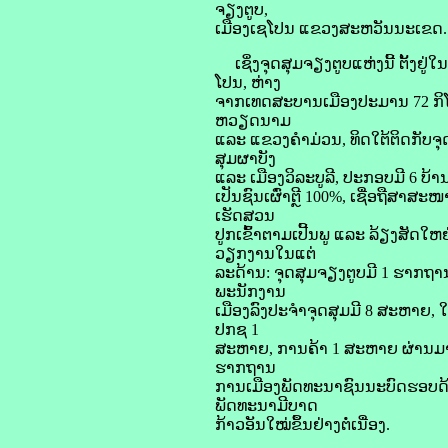
ຈຽງຕູບ,
ເມືອງເຊໂປນ ແຂວງສະຫວັນນະເຂດ.
ເຊິ່ງຈຸດສຸມຈຽງຕູບແຫ່ງນີ້ ຕັ້ງຢ
ໂປນ, ຫ່າງ
ຈາກເທດສະບານເມືອງປະມານ 72 ກິໂລແ
ຫວຽດນາມ
ແລະ ແຂວງຄຳມ່ວນ, ທິດໃຕ້ຕິດກັບຈ
ສຸມຜາບັງ
ແລະ ເມືອງວິລະບູລີ, ປະກອບມີ 6 ບ້ານ
ເປັນຊົນເຜົ່າຕຼີ 100%, ເຊື່ອຖືສາສ
ເຮັດສວນ
ປູກເຂົ້າຕາມເປີ້ນພູ ແລະ ລ້ຽງສັດໃຫຍ
ວຽກງານໃນແຕ່
ລະດ້ານ: ຈຸດສຸມຈຽງຕູບມີ 1 ຮາກຖາ
ພະນັກງານ
ເມືອງລົງປະຈໍາຈຸດສຸມມີ 8 ສະຫາຍ
ປກຊ 1
ສະຫາຍ, ການຄ້າ 1 ສະຫາຍ ຜ່ານມາຄ
ຮາກຖານ
ການເມືອງພັດທະນາຊົນນະບົດຮອບດ້
ພັດທະນາມີບາດ
ກ້າວອັນໃໝ່ຂຶ້ນຢ່າງຕໍ່ເນື່ອງ.