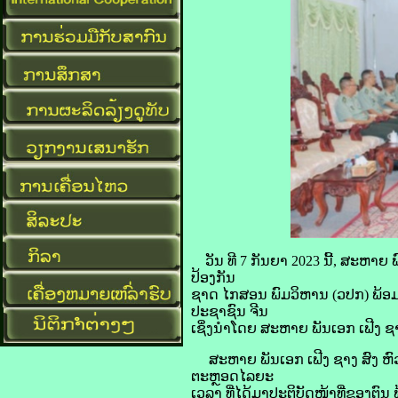
ວັນ ທີ 7 ກັນຍາ 2023 ນີ້, ສະຫ
ປ້ອງກັນ
ຊາດ ໄກສອນ ພົມວິຫານ (ວປກ) ພ້ອມ
ປະຊາຊົນ ຈີນ
ເຊິ່ງນຳໂດຍ ສະຫາຍ ພັນເອກ ເຟີງ ຊ
ສະຫາຍ ພັນເອກ ເຟີງ ຊາງ ສົງ ຫົ
ຕະຫຼອດໄລຍະ
ເວລາ ທີ່ໄດ້ມາປະຕິບັດໜ້າທີ່ຂອງຕ