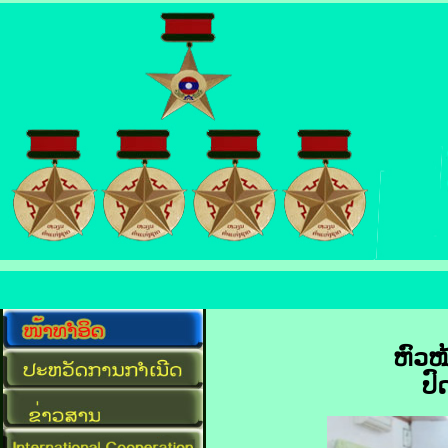
ຫົວໜ
ປົ