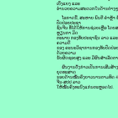
ເບິ່ງແຍງ ແລະ
ອຳນວຍຄວາມສະດວກໃນດ້ານຕ່າງໆ ເຮັດ
ໂອກາດນີ້, ສະຫາຍ ພົນຕີ ຄຳຫຼ້າ
ປົດປ່ອຍປະຊາ
ຊົນຈີນ ທີ່ໄດ້ໃຫ້ການຊ່ວຍເຫຼືອ 
ຫຼຽນກາ ມິດ
ຕະພາບ ກອງທັບປະຊາຊົນ ລາວ ແລະ ກາລ
ຄວາມດີ
ຂອງ ຄະນະວິຊາການກອງທັບປົດປ່ອຍປ
ດ້ວຍຄວາມ
ຮັບຜິດຊອບສູງ ແລະ ມີຜົນສຳເລັດຕ
ຜົນງານດັ່ງກ່າວເປັນການເສີມສ້າງສ
ຍຸດທະສາດ
ຮອບດ້ານໝັ້ນຄົງຍາວນານຕາມທິດ 4
ຈີນ-ສປປ ລາວ
ໃຫ້ໝັ້ນຄົງທະນົງແກ່ນຕະຫຼອດໄປ.