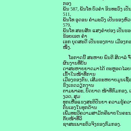
ກອງ
ພັນ 587, ພັນໂທ ບົວຄໍາ ອິນທະວົງ
511,
ພັນໂທ ອຸດອນ ຄໍາມະວົງ ເປັນຮອງຫົ
579,
ພັນໂທ ສອນສັກ ແສງຄໍາຢອງ ເປັນຮອງ
ຮ້ອຍເອກ ຄໍາ
ເອກ ບຸດສະດີ ເປັນຮອງການ ເມືອງກອງຮ
ໜຶ່ງ.
ໂອກາດນີ້ ສະຫາຍ ພົນຕີ ສີດາລໍ່ ຈົ່
ຜົນງານທີ່ບັນ
ດາສະຫາຍຍາດມາໄດ້ ຕະຫຼອດໄລຍະຜ່າ
ເຂົ້າໃນໜ້າທີ່ການ
ເມືອງຂອງຕົນ, ເສີມຂະຫຍາຍມູນເຊື້ອ
ຂົງເຂດວຽກງານ
ຕາມພາລະ, ບົດບາດ ໜ້າທີ່ກົມກອງ, 
ງວດ, ສຸມ
ທຸກເຫື່ອແຮງສະຕິປັນຍາ ຄວາມຮູ້ຄ
ຕົນເອງໃນທຸກດ້ານ
ເພີ່ມທະວີຄວາມສາມັກຄີພາຍໃນຄະນະ
ກັບໜ້າທີ່ວິ
ຊາສະເພາະຕົວຈິງຂອງກົມກອງ.