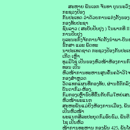
ສະຫາຍ ພັນເອກ ຈັນທາ ບຸນນະວົງ ຄ
ກະຊວງປ້ອງ
ກັນປະເທດ ວ່າດ້ວຍການແຕ່ງຕັ້ງຮອ
ກອງທັບປະຊາ
ຊົນລາວ ( ສະບັບປັບປຸງ ) ໃນພາກທີ 
ການປັບປຸງ
ບູລະນະກົງຈັກການຈັດຕັ້ງນໍາພາ-ບັນ
ຮັກສາ ແລະ ພັດທະ
ນາປະເທດຊາດ ກະຊວງປ້ອງກັນປະເທດຕົ
ເກີດ ເຫຼົາ
ທຸມມີໄຊ ເປັນຮອງຫົວໜ້າຫ້ອງການກົມ
ທອນ ເປັນ
ຫົວໜ້າການທະຫານສູນຄົ້ນຄວ້າວິໄຈເ
ກອງສໍາຫຼວດ
ວັດແທກແຜນທີ່ກອງທັບ, ຜ່ານຂໍ້ຕົ
ບັນດາກົມ-ຫ້ອງ,
ກົມກອງເຫຼົ່າຮົບທີ່ຂຶ້ນກັບກົມໃຫຍ່
ຫົວໜ້າພະແນກ
ສະຫະພັນແມ່ຍິງຫ້ອງການເມືອງ, ພັ
ເປັນຫົວໜ້າ
ພະແນກສິລະປະຍຸດກົມອົບຮົມ, ພັນຕີ
ໄຊ ເປັນຫົວ
ໜ້າການທະຫານ ກອງພັນ 425, ພັນໂທ ວ