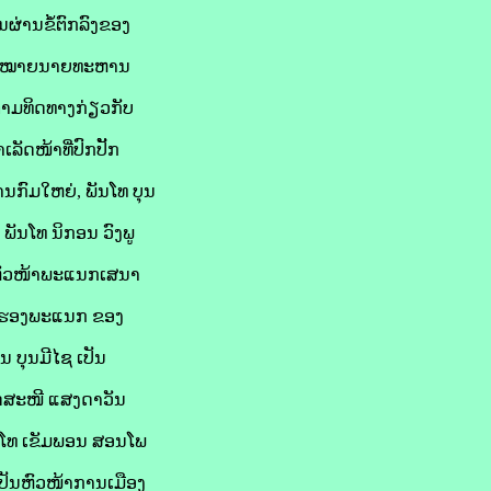
ຜ່ານຂໍ້ຕົກລົງຂອງ
ມກົດໝາຍນາຍທະຫານ
ງຕາມທິດທາງກ່ຽວກັບ
ັດໜ້າທີ່ປົກປັັກ
ນກົມໃຫຍ່, ພັນໂທ ບຸນ
ພັນໂທ ນິກອນ ວົງພູ
ັນຫົວໜ້າພະແນກເສນາ
ກ, ຮອງພະແນກ ຂອງ
ນ ບຸນມີໄຊ ເປັນ
ັດສະໜີ ແສງດາວັນ
ັນໂທ ເຂັມພອນ ສອນໂພ
ເປັນຫົວໜ້າການເມືອງ