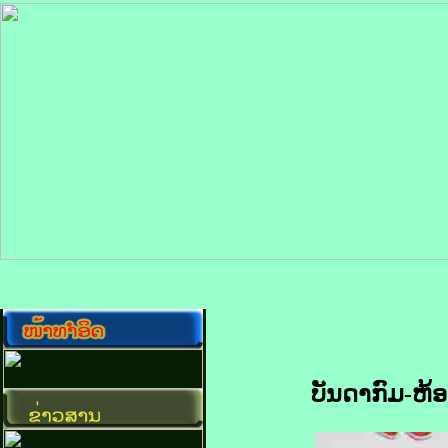
ບັນດາກົມ-ຫ້ອ