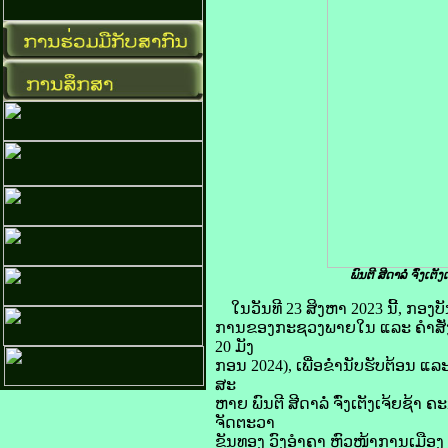
ພົນຕີ ສີດາລໍ່ ຈົ່ງ
ໃນວັນທີ 23 ສິງຫາ 2023 ນີ້, ກ
ການຂອງກະຊວງພາຍໃນ ແລະ ຄໍາສັ່ງແ
20 ມັງ
ກອນ 2024), ເພື່ອຂໍ່ານັບຮັບຕ້ອນ 
ສະ
ຫາຍ ພົນຕີ ສີດາລໍ່ ຈົ່ງເຕັງເຈ້ຍ
ຈັດຕະວາ
ຂັນທອງ ວົງອຳຄາ ຫົວໜ້າການເມື