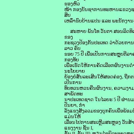
ຮອງຫົວ
ໜ້າ ກອງບັນຊາການທະຫານແຂວງຊຽງຂວ
ສິບ
ເຫລົ່າຮົບບ້ານແປນ ແລະ ພະນັກງານ-
ສະຫາຍ ພັນໂທ ວັນຕາ ສອນລິດທິເດ
ຂອງ
ກະຊວງປ້ອງກັນປະເທດ ວ່າດ້ວຍການຄັດ
ລາວ ຄົບ
ຮອບ 75 ປີ ເພື່ອເປັນການສະຫຼຸບຕີລ
ກອງທັບ
ເພື່ອເຮັດໃຫ້ການຄັດເລືອກຜົນງານດໍ
ນະໂຍບາຍ
ຍ້ອງຍໍສັນລະເສີນໃຫ້ສອດຄ່ອງ, ຖືກຕ
ເປັນການ
ທົບທວນຫວນຄືນຜົນງານ, ຄວາມງາມຄວ
ສາພັດທະ
ນາປະເທດຊາດ ໃນໄລຍະ 5 ປີ ຜ່ານມາ; 
ປັນຍາ, ກໍາ
ລັງແຮງສັງລວມຂອງບຸກຄົນເພື່ອພ້ອມກ
ແມ່ນໃຫ້
ເລື່ອນໄປການສະເຫຼີມສະຫຼອງ ວັນສ້
ແຮງງານ ຊັ້ນ I,
ຊັ້ນ II, ຊັ້ນ III; ຫຼຽນໄຊພິລະອາດຫ