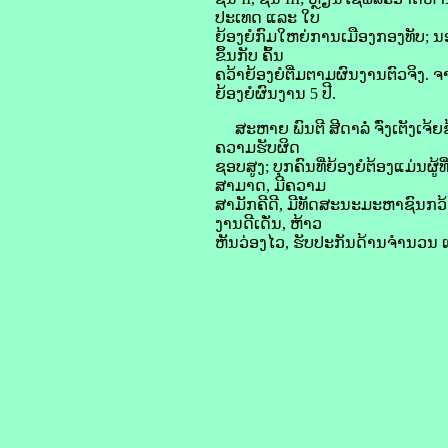
ປະເທດ ແລະ ໃບ
ຍ້ອງຍໍກົມໃຫຍ່ການເມືອງກອງທັບ; ນ
ຂຶ້ນກັບ ຄົ້ນ
ຄວ້າຍ້ອງຍໍຕື່ມຕາມຜົນງານຕົວຈິງ. ຈ
ຍ້ອງຍໍຜົນງານ 5 ປີ.
ສະຫາຍ ພົນຕີ ສີດາລໍ່ ຈົ່ງເຕັງເຈ້ຍ
ຄວາມຮັບຜິດ
ຊອບສູງ; ບຸກຄົນທີ່ຍ້ອງຍໍຕ້ອງແມ່ນຜູ
ສາມາດ, ມີຄວາມ
ສາມັກຄີດີ, ມີທັດສະນະມະຫາຊົນກວ້າ
ງານດີເດັ່ນ, ຫ້າວ
ຫັນວ່ອງໄວ, ຮັບປະກັນດ້ານຈໍານວນ