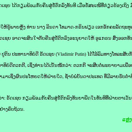
 ໄດ້​ກຽມພ້ອມ​ກັບ​ຄືນ​ສູ່​ຂໍ້​ຕົກລົງ​ທັນທີ ​ເມື່ອ​ຂໍ້​ສະເໜີ​ທີ່​ກ່ຽວຂ້ອງ​ເຖິງ 
ຫ້​ຮູ້​ພາຍຫຼັງ ​ທ່ານ​ ນາງ ລິນ​ດາ ໂທ​ມາດ-ກຣິນ​ຟຽວ ເອກ​ອັກ​ຄະ​ລັດ​ຖະ​ທ
ດ​ເຊຍ ອາດ​ຈະ​ສົນໃຈ​ກັບ​ຄືນ​ສູ່​ຂໍ້​ຕົກລົງ​ອະນຸຍາດ​ໃຫ້ ອູ​ແກຣນ ສົ່ງ​ອອກ​ທ
​ຕິນ ປະທານາທິບໍດີ ຣັດ​ເຊຍ (Vladimir Putin) ໄດ້​ໂອ້​ລົມ​ທາງ​ໂທລະສັບ​ກັບ
ດີ​ຕວກ​ກີ, ເຊິ່ງ​ທ່ານ​ໄດ້​ເນັ້ນ​ໜັກ​ວ່າ: ຕວກ​ກີ ຈະ​ສືບຕໍ່​ພະຍາຍາມ​ເພື່ອ​ປ່
ໍ່​ນຳ​ມາ​ເຊິ່ງ​ຜົນ​ປະໂຫຍດ​ໃຫ້​ຝ່າຍ​ໃດ, ຊ້ຳ​ບໍ່​ພໍ​ບັນດາ​ປະເທດ​ ທີ່​ມີ​ລາຍ​ຮັບ​ຕ່
 ຣັດ​ເຊຍ ກຽມພ້ອມ​ກັບ​ຄືນ​ສູ່​ຂໍ້​ຕົກລົງ​ທັນ​ຍາ​ພືດໃນ​ທັນທີ​ທີ່​ຝ່າຍ​ຕາເວັ
​ຢ່າງ​ຄົບ​ຖ້ວນ.
ແຫຼ່