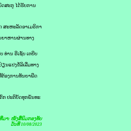
ມົດ​ສະ​ກູ ໄດ້​ຮັບ​ການ​
ູດ ສະຫະລັດ​ອາ​ເມ​ຣິ​ກາ
ັນ​ຍາ​ຫານ​ຜ່ານ​ທາງ​
 ທ່ານ ຣີ​ເຊັບ ເຕ​ຢິບ
ຽນແປງ​ຂໍ້​ລິ​ເລີ່ມທາງ​
ຳ​ທີ່​ຕ້ອງການ​ທັນ​ຍາ​ພືດ
ນຕົກ ປະຕິບັດ​ທຸກ​ພັນທະ​
ງທີ່ມາ: ໜັງສືພິມກອງທັບ
ວັນທີ 10/08/2023