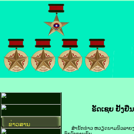
ຣັດ​ເຊຍ ຢັ້ງຢືນ​
ສຳນັກ​ຂ່າວ​ ຫວຽດນາມນິວ​ລາຍ​ງານ ວັນ​ທ
ຕົກລົງ​ການ​ຂົນ