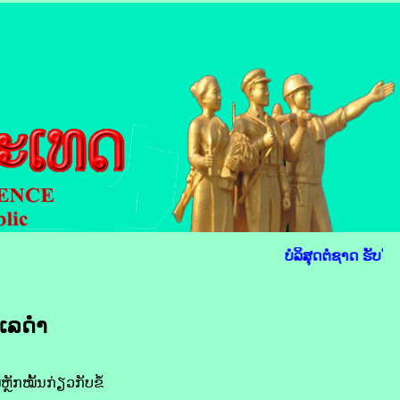
ບໍລິສຸດຕໍ່ຊາດ ຮັບໃຊ
ະເລ​ດຳ
​ໝັ້ນ​ກ່ຽວ​ກັບ​ຂໍ້​