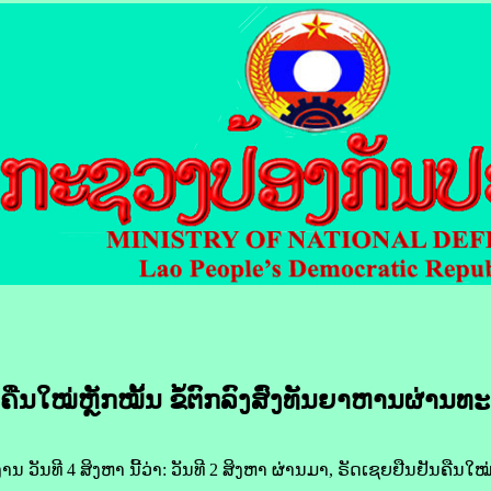
ຄືນໃໝ່​ຫຼັກ​ໝັ້ນ ​ຂໍ້​ຕົກລົງ​ສົ່ງ​ທັນ​ຍາ​ຫານ​ຜ່ານ​ທ
ີ 4 ສິງຫາ ນີ້​ວ່າ: ວັນ​ທີ 2 ສິງຫາ ຜ່ານ​ມາ, ຣັດ​ເຊຍ​ຢືນຢັນ​ຄືນໃໝ່​ຫຼັກ