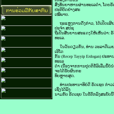
ສົ່ງທັນ​ຍາ​ຫານ​ຜ່ານທະເລ​ດຳ, ໂດຍ​ຣັດ​ເຊຍ
ປະຕິບັດ​ຢ່າງ​ສະ
ເໝີພາບ.
ຖະແຫຼງການ​ດັ່ງກ່າວ, ໄດ້​ເປີດ​ເຜີຍ​ໃ
ປະຈຳ ​ສປຊ
ຖື​ເປັນ​ສັນຍານ​ສະແດງ​ໃຫ້​ເຫັນ​ວ່າ: ຣັ
ທະເລ.
ໃນ​ວັນ​ດຽວ​ກັນ, ທ່ານ ວະ​ລາ​ດີ​ເມຍ ປູ
ເອີ​ໂດ
​ກັນ (Recep Tayyip Erdogan) ປະທານາທິບໍ
ທະເລ​
ດຳ ເນື່ອງ​ຈາກ​ການ​ຢຸດຕິ​ຂໍ້​ລິ​ເລີ່ມ​ນີ້​ບ
ຈະ​ໄດ້​ຮັບ​ຜົນ​ກະ
ທົບ​ຫຼາຍ​ສຸດ.
ທ່ານ​ປະທານາທິບໍດີ ຣັດ​ເຊຍ ​ກ່າ​ວວ່​​າ:
ເຊິ່ງໄດ້​ລົງ​
ນາມ​ກັບ ຣັດ​ເຊຍ ໃນ​ຂໍ້​ຕົກລົງ​ສະບັບ​ນີ້