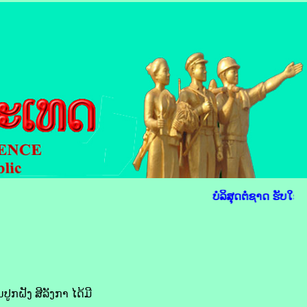
ບໍລິສຸດຕໍ່ຊາດ ຮັບໃຊ້
ູກຝັງ ສີ​ລັງກາ ໄດ້​ມີ​