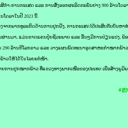
ະສິກຳ-ການ​ກະເສດ ແລະ ການ​ສົ່ງ​ອອກ​ຜະລິດ​ຕະ​ພັນ​ຢາງ 900 ລ້ານ​ໂດ​ລ
​ໂດ​ລາໃນ​ປີ 2023 ນີ້.
ນື່ອງ​ຈາກພາກ​ທຸລະ​ກິດດ້ານ​ການ​ປູກຝັງ, ການ​ກະເສດ​ໄດ້​ປະສົບ​ກັບ​ບັນຫ
​ຜ່ານ​ມາ, ແມ່ນ​ຂາດແຄນ​ປຸ໋ຍ​ຊີວະ​ພາບ ແລະ ອື່ນໆ​ມີ​ການ​ປ່ຽນແປງ, ພ້
ວນ 290 ລ້ານ​ກິ​ໂລກ​ຣາມ ແລະ ວາງ​ແຜນ​ພັດທະນາ​ອຸດສາຫະກຳ​ໝາກພ້າວ ເພື່
້າວ​ໃຫ້​ໄດ້​ໃນ​ໄລຍະ​ຕໍ່ໜ້າ.
ຍ​ການ​ປູກ​ໝາກພ້າວ ທີ່​ແຂວງ​ທາງ​ພາກ​ເໜືອ​ຂອງ​ປະເທດ ເພື່ອ​ສ້າງ​ພູ
ແຫຼ່