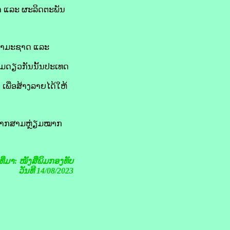
າ ແລະ ຜະລິດ​ຕະ​ພັນ​
າ​ທຳ​ມະ​ຊາດ ແລະ
ອມ​ດຽວ​ກັນ​ນັ້ນປະເທດ
ອ​ສ້າງ​ລາຍ​ໄດ້​ໃຫ້​
ມີພາກ​ສາມຫຼ່ຽມ​ໝາກ
ງທີ່ມາ: ໜັງສືພິມກອງທັບ
ວັນທີ 14/08/2023