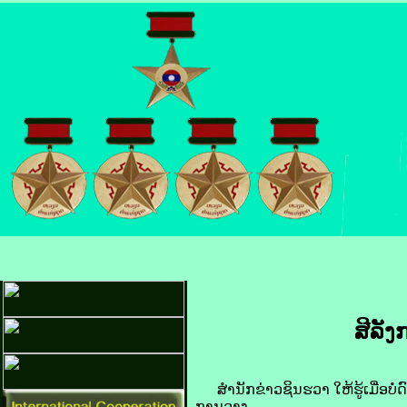
ສີ​ລັງ
ສຳນັກ​ຂ່າວ​ຊິນ​ຮວາ​ ໃຫ້​ຮູ້ເມື່ອ​ບໍ່
ການ​ວາງ