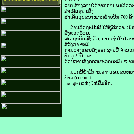
​ແຜນ​ສ້າງ​ລາຍ​ໄດ້​ຈາກ​ການ​ຜະລິດ​ກ
ສຳເລັດ​ຮູບ-ເຄິ່ງ​
ສຳເລັດ​ຮູບ​ຂອງ​ໝາກພ້າວ​ອີກ 700 ລ້ານ
ທ່ານ​ລັດຖະມົນຕີ ໃຫ້​ຮູ້​ອີ​ກວ່າ: ເ
ສິ່ງແວດລ້ອມ,
ເສດຖະກິດ-ສັງຄົມ, ການ​ເງິນ​ໃນ​ໄລຍະ
ສີ​ລັງກາ ຈະ​ມີ​
ການ​ວາງ​ແຜນ​ສົ່ງ​ອອກ​ຊາປີ​ນີ້ ຈຳນ
ບັນລຸ 2 ຕື້​ໂດ​ລາ,
ດ້ວຍ​ການ​ສົ່ງ​ອອກ​ຜະລິດ​ຕະ​ພັນ​ໝາກພ
ນອກ​ນີ້​ຍັງ​ມີ​ການ​ວາງ​ແຜນ​ຂະຫຍາ
ພ້າວ (coconut
triangle) ແຫ່ງ​ໃໝ່​ຕື່ມ​ອີກ.