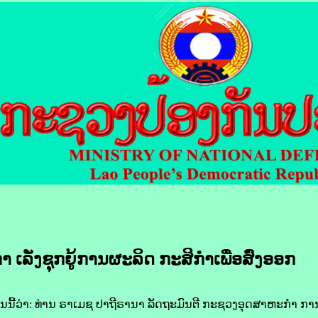
ກາ ເລັ່ງ​ຊຸກຍູ້​ການ​ຜະລິດ​ ກະສິກຳ​ເພື່ອ​ສົ່ງ​ອອກ
​ດົນ​ນີ້​ວ່າ: ທ່ານ ຣາ​ເມ​​ຊ ປາຖີ​ຣາ​ນາ ລັດຖະມົນຕີ ກະຊວງ​ອຸດສາຫະກຳ ການ​ປ