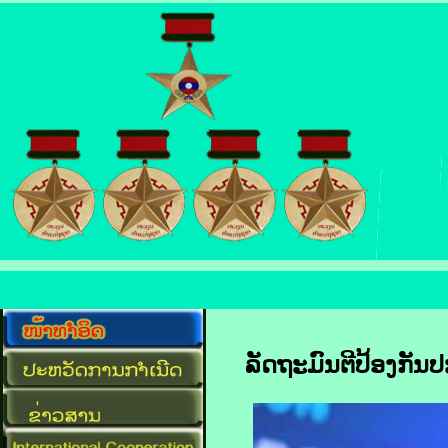
ລັດຖະມົນຕີ​ປ້ອງ​ກັນ​ປ