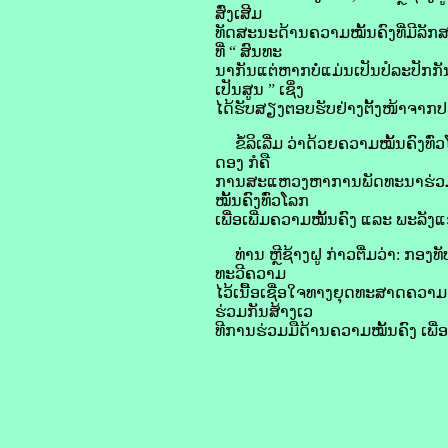
ສົ່ງເສີມ
​ທັດສະນະ​ດ້ານ​ຄວາມ​ໝັ້ນຄົງ​ທີ່​ມີ​ລ
ທີ່ “ ສົນທະ
ນາ​ກັນ​ແຕ່​ຫາກ​ບໍ່​ແມ່ນ​ເປັນ​ປໍ​ລະ​ປັກ​ກ
ເປັນ​ສູນ ” ເຊິ່ງ​
ໄດ້​ຮັບ​ສຽງ​ຕອບ​ຮັບ​ຢ່າງ​ຕັ້ງໜ້າ​ຈາກ
ຂໍ້​ລິ​ເລີ່ມ ວ່າ​ດ້ວຍ​ຄວາມ​ໝັ້ນຄົງ​ທ
ດອງ ກໍ​ຄື​
ການ​ສະແຫວງຫາ​ການ​ພັດທະນາ​ຮ່ວມ​ກັນ. ຝ
ໝັ້ນຄົງ​ທົ່ວ​ໂລກ
ເພື່ອ​ເພີ່ມ​ຄວາມ​ໝັ້ນຄົງ ແລະ ພະລັງ​ແຮງ
ທ່ານ ຫຼີ​ຊ້າງ​ຝູ ກ່າວ​ຕື່ມ​ວ່າ: ກອງທັບ
ທະວີ​ຄວາມ
​ໄວ້​ເນື້ອ​ເຊື່ອ​ໃຈ​ທາງ​ຍຸດ​ທະ​ສາດ​ຄວ
ຮ່ວມ​ກັນ​ສ້າງ​ເວ
ທີ​ການ​ຮ່ວມ​ມື​ດ້ານ​ຄວາມ​ໝັ້ນຄົງ ເພື່