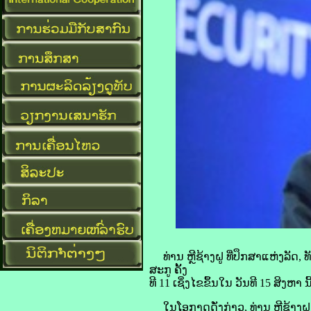
ທ່ານ ຫຼີ​ຊ້າງ​ຝູ ທີ່​ປຶກສາ​ແຫ່ງ​ລັດ, 
ສະ​ກູ ຄັ້ງ​
ທີ 11 ເຊິ່ງ​ໄຂ​ຂຶ້ນ​ໃນ​ ວັນ​ທີ 15 ສິງຫາ
ໃນ​ໂອກາດ​ດັ່ງກ່າວ, ທ່ານ ຫຼີ​ຊ້າງ​ຝູ ກ່