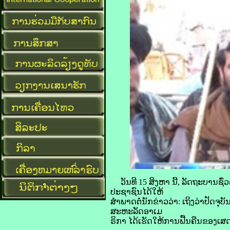
ວັນ​ທີ 15 ສິງຫາ ນີ້, ລັດຖະບານ​ຊົ່ວ
ປະຊາຊົນ​ໄດ້​ໃຫ້​
ສຳພາດ​ຕໍ່​ນັກ​ຂ່າວ​ວ່າ: ເຖິງ​ວ່າ​ປັດຈຸບ
ສະຫະລັດ​ອາ​ເມ
​ຣິ​ກາ ​ໄດ້​ເຮັດ​ໃຫ້ການ​ຟື້ນ​ຄືນ​ຂອງ