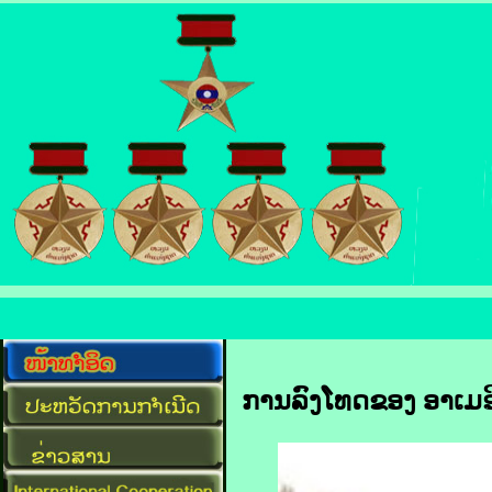
ການ​ລົງໂທດ​ຂອງ​ ອາ​ເມ​ຣ