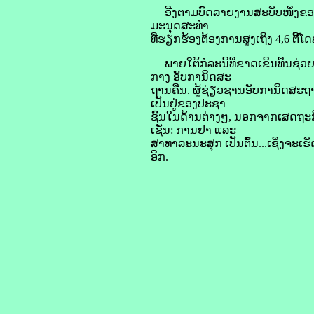
ອີງ​ຕາມ​ບົດ​ລາຍ​ງານ​ສະບັບ​ໜຶ່ງ​ຂອງ​
ມະນຸດສະທຳ
​ທີ່​ຮຽກຮ້ອງ​ຕ້ອງການ​ສູງ​ເຖິງ 4,6 ຕື້​ໂດ
ພາຍ​ໃຕ້​ກໍລະນີ​ທີ່​ຂາດເຂີນ​ທຶນ​ຊ່ວຍເຫຼ
ກາງ ​ອັບ​ກາ​ນິດ​ສະ
ຖານ​ຄືນ. ຜູ້​ຊ່ຽວຊານ​ອັບ​ກາ​ນິດ​ສະຖານ
ເປັນ​ຢູ່​ຂອງ​ປະຊາ
ຊົນ​ໃນ​ດ້ານ​ຕ່າງໆ, ນອກຈາກ​ເສດຖະກິດ​
ເຊັ່ນ: ການ​ຢາ ແລະ
ສາທາລະນະ​ສຸກ ເປັນຕົ້ນ...ເຊິ່ງ​ຈະ​ເຮັດ​ໃ
ອີກ.