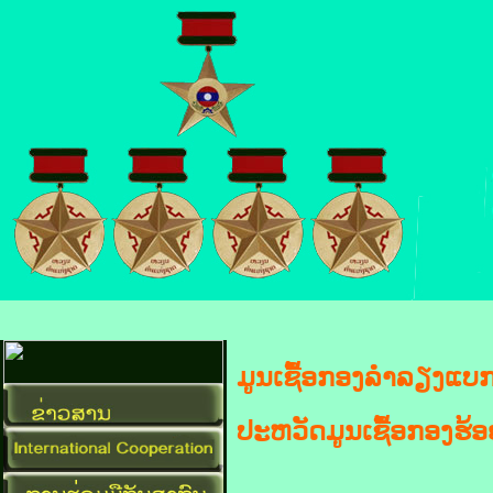
ມູນເຊື້ອກອງລຳລຽງແບກ
ປະຫວັດມູນເຊື້ອກອງຮ້ອ