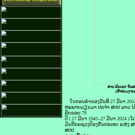
ທ່ານ ພົນເອກ ຈັນ
ເຂົ້າຮ່ວມງາ
ໃນຕອນຄໍ່າຂອງວັນທີ 27 ມີນາ 202
ຫະພາບມຽນມາ ປະຈໍາ ສປປ ລາວ ໄດ້
ຄົບຮອບ 79
ປີ ( 27 ມີນາ 1945–27 ມີນາ 2024
ມົນຕີກະຊວງປ້ອງກັນປະເທດ ແຫ່ງ ສປ
ສປປ