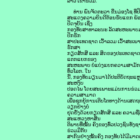
ລາວ ເຂົ້າຮ່ວມ.
ທ່ານ ພົນຈັດຕະວາ ຂີ່ນມ່ອງໂຊ ທ
ສະແດງຄວາມຍິນດີຕ້ອນຮັບແຂກ ພ້ອ
ປັດຈຸບັນ ເຊິ່ງ
ກອງທັບສາທາລະນະ ລັດສະຫະພາບມຽນ
ປັກຮັກ
ສາປະເທດຊາດ ເວົ້າລວມ ເວົ້າສະເພາ
ຮັກສາ
ກຽດສັກສີ ແລະ ສິດຂອງປະເທດຊາດ, 
ແຕກແຍກຂອງ
ສະຫະພາບ ບໍ່ແບ່ງແຍກຄວາມສາມັກຄ
ທົ່ວໂລກ. ໃນ
ນີ້, ກອງທັບມຽນມາໄດ້ປະຕິບັດຖະແຫ
ສະຫງົບ
ປອດໄພ ໂດຍສະເພາະແມ່ນການຮ່ວມມືພ
ຄວາມສາມາດ
ເພື່ອຊຸກຍູ້ການເຕີບໂຕທາງດ້ານເສດຖະ
ວຽກຢ່າງບໍ່
ຢຸດຢັ້ງດ້ວຍກຽດສັກສີ ແລະ ຄວາມຊື
ສະແຫວງຫາສັນ
ຕິພາບທີ່ໝັ້ນ ຄົງຂອງທົ່ວປວງຊົນທັ
ຮ່ວມມືກັບ
ສາກົນຢ່າງໝັ້ນຄົງ ກອງທັບໄດ້ມີມາ