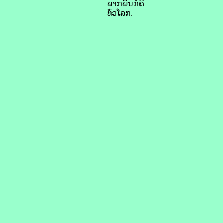
ພາກພື້ນກໍ່ຄື
ທົ່ວໂລກ.