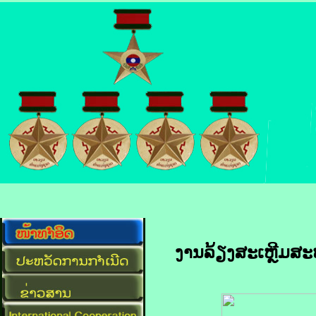
ງານລ້ຽງສະເຫຼີມສ