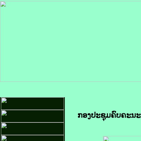
ກອງປະຊຸມຄົບຄະນະ