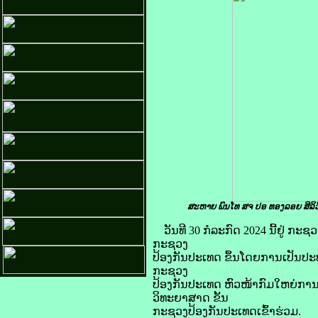
ສະຫາຍ ພົນໂທ ສຈ ປອ ທອງລອຍ ສີລິວ
ວັນທີ 30 ກໍລະກົດ 2024 ນີ້ຢູ
ກະຊວງ
ປ້ອງກັນປະເທດ ຂຶ້ນໂດຍການເປັນປ
ກະຊວງ
ປ້ອງກັນປະເທດ ຫົວໜ້າກົມໃຫຍ່ກ
ວິທະຍາສາດ ຂັ້ນ
ກະຊວງປ້ອງກັນປະເທດເຂົ້າຮ່ວມ.