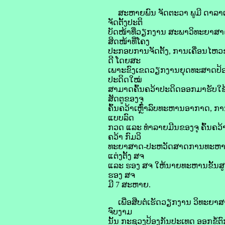
ສະຫາຍພົນ ຈັດຕະວາ ພູມີ ດາລາເພ
ຈັດຕັ້ງປະຕິ
ບັດໜ້າທີ່ວຽກງານ ສະພາວິທະຍາສາ
ສິດໜ້າທີ່ໂຄງ
ປະກອບການຈັດຕັ້ງ, ການເຄື່ອນໄຫ
ດີ ໂດຍສະ
ເພາະຂົງເຂດວຽກງານຍຸດທະສາດປ້ອງກ
ປະດິດໃໝ່
ສາມາດຄົ້ນຄວ້າປະດິດອອກມາຮັບໃຊ
ສັດຕູຂອງຈຸ
ຄົ້ນຄວ້າເຫຼົ່າລົບທະຫານອາກາດ, ກາ
ແບບລົດ
ກວດ ແລະ ທຳລາຍມີນຂອງຈຸ ຄົ້ນຄວ້
ຄວ້າ ກົມວິ
ທະຍາສາດ-ປະຫວັດສາດການທະຫານ. 
ແຕ່ງຕັ້ງ ສຈ
ແລະ ຮອງ ສຈ ໃຫ້ນາຍທະຫານຂັ້ນສູ
ຮອງ ສຈ
ມີ 7 ສະຫາຍ.
ເພື່ອສືບຕໍ່ເຮັດວຽກງານ ວິທະຍາສາ
ຈົບງາມ
ນັ້ນ ກະຊວງປ້ອງກັນປະເທດ ອອກຂໍ້