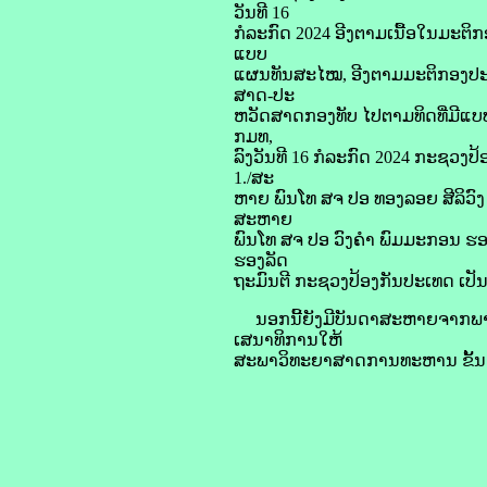
ວັນທີ 16
ກໍລະກົດ 2024 ອີງຕາມເນື້ອໃນມະຕິກອ
ແບບ
ແຜນທັນສະໄໝ, ອີງຕາມມະຕິກອງປະຊ
ສາດ-ປະ
ຫວັດສາດກອງທັບ ໄປຕາມທິດທີ່ມີແບ
ກມທ,
ລົງວັນທີ 16 ກໍລະກົດ 2024 ກະຊວງປ
1./ສະ
ຫາຍ ພົນໂທ ສຈ ປອ ທອງລອຍ ສີລິວົ
ສະຫາຍ
ພົນໂທ ສຈ ປອ ວົງຄຳ ພົມມະກອນ ຮອ
ຮອງລັດ
ຖະມົນຕີ ກະຊວງປ້ອງກັນປະເທດ ເປ
ນອກນີ້ຍັງມີບັນດາສະຫາຍຈາກພາກ 
ເສນາທິການໃຫ້
ສະພາວິທະຍາສາດການທະຫານ ຂັ້ນກ