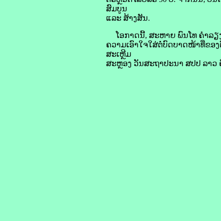
ສົມບູນ
ແລະ ສ້າງສັນ.
ໂອກາດນີ້, ສະຫາຍ ພົນໂທ ຄໍາລຽງ 
ຄວາມເອົາໃຈໃສ່ຕໍ່ບົດບາດໜ້າທີ່ຂ
ສະເຫຼີມ
ສະຫຼອງ ວັນສະຖາປະນາ ສປປ ລາວ ຄົ