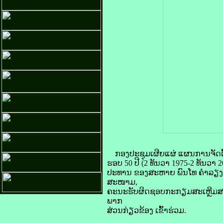
ກອງປະຊຸມເຜີຍແຜ່ ແຜນການຈັດຕ
ຮອບ 50 ປີ (2 ທັນວາ 1975-2 ທັນວາ 2
ປະທານ ຂອງສະຫາຍ ພົນໂທ ຄໍາລຽງ 
ສະໜາມ,
ຄະນະຮັບຜິດຊອບກະກຽມສະເຫຼີມສະ
ພາກ
ສ່ວນກ່ຽວຂ້ອງ ເຂົ້າຮ່ວມ.