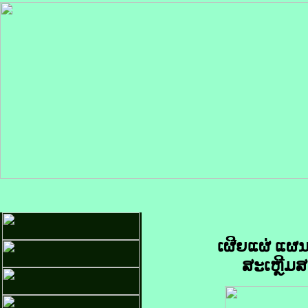
ເຜີຍແຜ່ ແຜ
ສະເຫຼີມສ