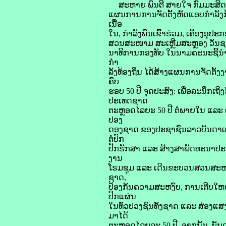
ສະຫາຍ ພົນຕີ ສາຍໃຈ ກົມມະສິດ ຮ
ແຜນການການຈັດຕັັ້ງຫັດແອບກໍາລັງ
ເນື້ອ
ໃນ, ກໍາລັງພົນເຂົ້າຮ່ວມ, ເຄື່ອງອ
ສວນສະໜາມ ສະເຫຼີມສະຫຼອງ ວັນຊາດ 
ນາທິການກອງທັບ ໃນນາມຄະນະຊີ້ນ
ກໍາ
ລັງທ້ອງຖິ່ນ ໄດ້ສ້າງແຜນການຈັດ
ຄົບ
ຮອບ 50 ປີ ຈຸດປະສົງ: ເພື່ອລະນຶ
ປະເທດຊາດ
ຕະຫຼອດໄລຍະ 50 ປີ ຕໍ່ພາຍໃນ ແລະ 
ປອງ
ດອງຊາດ ຂອງປະຊາຊົນລາວບັນດາເຜົ
ຕໍ່ປົກ
ປັກຮັກສາ ແລະ ສ້າງສາພັດທະນາປະເ
ງານ
ໂຮມຊຸມ ແລະ ເດີນຂະບວນສວນສະໜາມ
ຊາດ,
ປ້ອງກັນຄວາມສະຫງົບ, ການເຕີບໃຫ
ປຶກແຜ່ນ
ໃນທົ່ວປວງຊົນທັງຊາດ ແລະ ສ່ອງແສງໃ
ມາໄດ້
ຕະຫຼອດໄລຍລະ 50 ປີ. ຈາກນັ້ນ, ບັນ