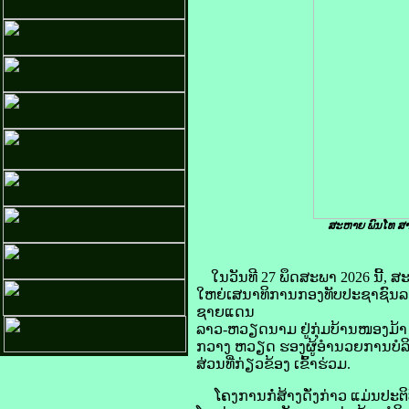
ສະຫາຍ ພົນໂທ ສາ
ໃນວັນທີ 27 ພຶດສະພາ 2026 ນີ້,
ໃຫຍ່ເສນາທິການກອງທັບປະຊາຊົນລາວ
ຊາຍແດນ
ລາວ-ຫວຽດນາມ ຢູ່ກຸ່ມບ້ານໜອງມ້
ກວາງ ຫວຽດ ຮອງຜູ້ອຳນວຍການບໍລ
ສ່ວນທີ່ກ່ຽວຂ້ອງ ເຂົ້າຮ່ວມ.
ໂຄງການກໍ່ສ້າງດັ່ງກ່າວ ແມ່ນປະ