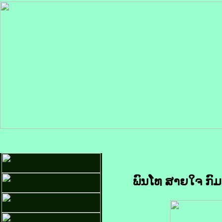
ພົນໂທ ສາຍໃຈ ກົມ