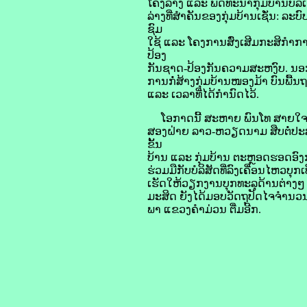
ໂຄງລ່າງ ແລະ ພັດທະນາກຸ່ມບ້ານບໍ
ລ່າງທີ່ສຳຄັນຂອງກຸ່ມບ້ານເຊັ່ນ: ລ
ຊົມ
ໃຊ້ ແລະ ໂຄງການສົ່ງເສີມກະສິກຳກາ
ປ້ອງ
ກັນຊາດ-ປ້ອງກັນຄວາມສະຫງົບ. ນອກ
ການກໍ່ສ້າງກຸ່ມບ້ານໜອງມ້າ ບົນພື
ແລະ ເວລາທີ່ໄດ້ກຳນົດໄວ້.
ໂອກາດນີ້ ສະຫາຍ ພົນໂທ ສາຍໃຈ ກົມ
ສອງຝ່າຍ ລາວ-ຫວຽດນາມ ສືບຕໍ່
ຂັ້ນ
ບ້ານ ແລະ ກຸ່ມບ້ານ ຕະຫຼອດຮອດອົງກ
ຮ່ວມມືກັບບໍລິສັດທີ່ລົງເຄື່ອນໄຫວບຸກເ
ເຮັດໃຫ້ວຽກງານບຸກທະລຸດ້ານຕ່າງໆ 
ມະສິດ ຍັງໄດ້ມອບວັດຖຸປັດໄຈຈຳນ
ພາ ແຂວງຄຳມ່ວນ ຕື່ມອີກ.