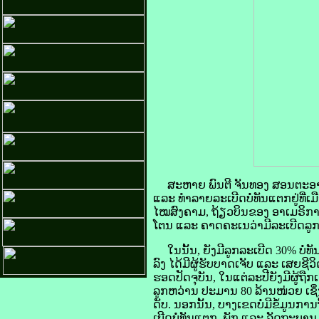
ສະຫາຍ ພົນຕີ ຈັນທອງ ສອນຕະອາດ ຮ
ແລະ ທຳລາຍລະເບີດບໍ່ທັນແຕກຢູ່ທີ່
ໄໝສົງຄາມ, ຖ້ຽວບິນຂອງ ອາເມຣິກາ ໄ
ໂຕນ ແລະ ຄາດຄະເນວ່າມີລະເບີດລູກຫ
ໃນນັ້ນ, ຍັງມີລູກລະເບີດ 30% ບໍ່ທ
ລົງ ໄດ້ມີຜູ້ຮັບບາດເຈັບ ແລະ ເສຍຊ
ຮອດປັດຈຸບັນ, ໃນແຕ່ລະປີຍັງມີຜູ້ຖືກ
ລູກຫວ່ານ ປະມານ 80 ລ້ານໜ່ວຍ ເຊ
ດັບ. ນອກນັ້ນ, ບາງເຂດບໍ່ມີຂໍ້ມູນ
ເບີດບໍ່ທັນແຕກ, ພັກ ແລະ ລັດຖະບານ 