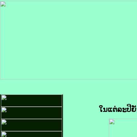
ໃນແຕ່ລະປີຍັ