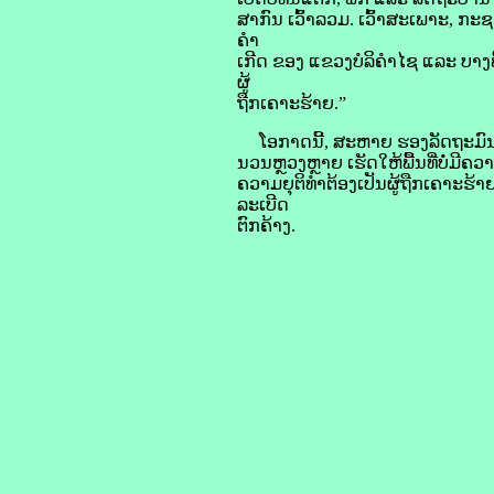
ສາກົນ ເວົ້າລວມ. ເວົ້າສະເພາະ, ກະຊ
ຄໍາ
ເກີດ ຂອງ ແຂວງບໍລິຄໍາໄຊ ແລະ ບາງພ
ຜູ້
ຖືກເຄາະຮ້າຍ.”
ໂອກາດນີ້, ສະຫາຍ ຮອງລັດຖະມົນຕີ ໄ
ນວນຫຼວງຫຼາຍ ເຮັດໃຫ້ພື້ນທີ່ບໍ່ມີຄວ
ຄວາມຍຸຕິທໍາຕ້ອງເປັນຜູ້ຖືກເຄາະຮ
ລະເບີດ
ຕົກຄ້າງ.