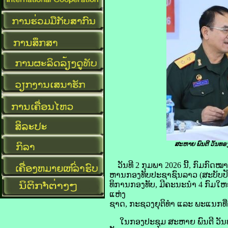
ສະຫາຍ ພົນຕີ ວັນທອງ
ວັນທີ 2 ກຸມພາ 2026 ນີ້, ກົມກ
ຫານກອງທັບປະຊາຊົນລາວ (ສະບັບປັ
ທິການກອງທັບ, ມີຄະນະນຳ 4 ກົມໃຫ
ແຫ່ງ
ຊາດ, ກະຊວງຍຸຕິທຳ ແລະ ພະແນກທີ່ກ່
ໃນກອງປະຊຸມ ສະຫາຍ ພົນຕີ ວັນທ