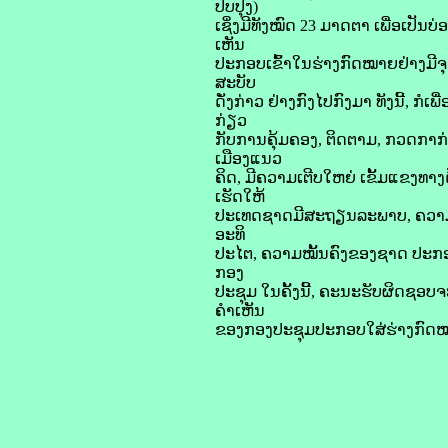
ປັບປຸງ)
ເຊິ່ງມີທັງໝົດ 23 ມາດຕາ ເພື່ອເປັນບ່
ເຫັນ
ປະກອບເຂົ້າໃນຮ່າງກົດໝາຍຢ່າງມີຈຸ
ສະບັບ
ດັ່ງກ່າວ ຢ່າງກົງໄປກົງມາ ທັງນີ້,
ກ່ຽວ
ກັບການຄຸ້ມຄອງ, ຕິດຕາມ, ກວດກ
ເມືອງແນວ
ຄິດ, ມີຄວາມເຕີບໃຫຍ່ ເຂັ້ມແຂງທາງ
ເຮັດໃຫ້
ປະເທດຊາດມີສະຖຽນລະພາບ, ຄວາມ
ອະທິ
ປະໄຕ, ຄວາມໝັ້ນຄົງຂອງຊາດ ປະກອ
ກອງ
ປະຊຸມ ໃນຄັ້ງນີ້, ຄະນະຮັບຜິດຊອບຈະ
ຄຳເຫັນ
ຂອງກອງປະຊຸມປະກອບໃສ່ຮ່າງກົດໝາຍ 