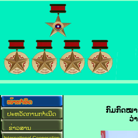
ກົມກົດໝາ
ວ່