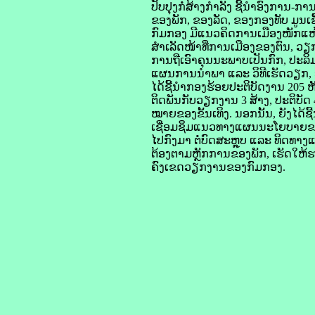
ປັບປຸງກໍ່ສ້າງກໍາລັງ ຊີ້ນໍາອົງການ-
ຂອງພັກ, ຂອງລັດ, ຂອງກອງທັບ ມູນເ
ກົມກອງ ມີແນວຄິດການເມືອງໜັກແໜ້ນ
ສໍາເລັດໜ້າທີ່ການເມືອງຂອງຕົນ, ວຽກ
ການຖືເອົາຄຸນນະພາບເປັນກົກ, ປະລິມາ
ແຜນການນໍາພາ ແລະ ວິທີເຮັດວຽກ, 
ໄດ້ຊີ້ນໍາກອງຮ້ອຍປະຕິບັດງານ 205 
ຕິດພັນກັບວຽກງານ 3 ສ້າງ, ປະຕິບ
ໝາຍຂອງຂັ້ນເທິງ. ນອກນັ້ນ, ຍັງໄດ້
ເຊື່ອມຊຶມແນວທາງແຜນນະໂຍບາຍຂອງ
ໄປກົງມາ ຕໍ່ບົດສະຫຼຸບ ແລະ ທິດທ
ຕ້ອງຕາມຫຼັກການຂອງພັກ, ເຮັດໃຫ
ຄົງເຂດວຽກງານຂອງກົມກອງ.