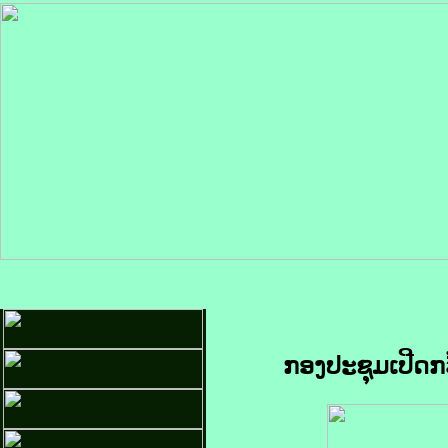
ກອງປະຊຸມເປີດກວ