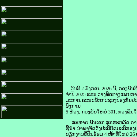
ວັນທີ 2 ມັງກອນ 2026 ນີ້, ກອງພົ
ຈໍາປີ 2025 ແລະ ວາງທິດທາງແຜນກາ
ມະການຄະນະພັກກະຊວງປ້ອງກັນປະເ
ອົງການ
5 ຫ້ອງ, ກອງພັນໃຫຍ່ 301, ກອງພັນໃ
ສະຫາຍ ພັນເອກ ສຸກສະຫວັດ ດາລາ
ຊີ້ນໍາ-ນໍາພາຈັດຕັ້ງປະຕິບັດມະຕິກອ
ວຽກງານທີ່ປິ່ນອ້ອມ 4 ໜ້າທີ່ໃຫຍ່