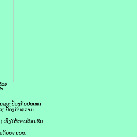
ໃຫຍ່
ົບ
ີກະຊວງປ້ອງກັນປະເທດ
ວງ ປ້ອງກັນຄວາມ
) ເຊິ່ງໃຫ້ການຕ້ອນຮັບ
ອມດ້ວຍຄະນະ.