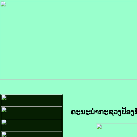
ຄະນະນຳກະຊວງປ້ອງ