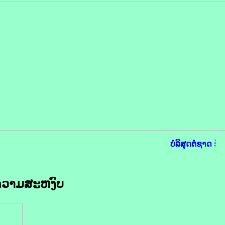
ບໍລິສຸດຕໍ່ຊາດ ຮັ
ຄວາມສະຫງົບ