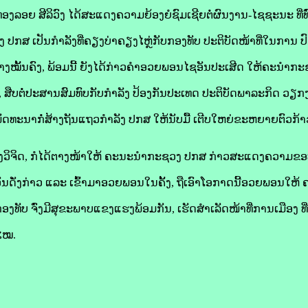
ລອຍ ສີລິວົງ ໄດ້ສະແດງຄວາມຍ້ອງຍໍຊົມເຊີຍຕໍ່ຜົນງານ-ໄຊຊະນະ ທີ່ທ
ປກສ ເປັນກຳລັງທີ່ຄຽງບ່າຄຽງໄຫຼ່ກັບກອງທັບ ປະຕິບັດໜ້າທີ່ໃນການ 
ຢ່າງໝັ້ນຄົງ, ພ້ອມນີ້ ຍັງໄດ້ກ່າວຄໍາອວຍພອນໄຊອັນປະເສີດ ໃຫ້ຄະນໍາ
, ສືບຕໍ່ປະສານສົມທົບກັບກໍາລັງ ປ້ອງກັນປະເທດ ປະຕິບັດພາລະກິດ ວ
ດທະນາກໍ່ສ້າງຖັນແຖວກໍາລັງ ປກສ ໃຫ້ນັບມື້ ເຕີບໃຫຍ່ຂະຫຍາຍຕົວກ້
ົງວິຈິດ, ກໍໄດ້ຕາງໜ້າໃຫ້ ຄະນະນໍາກະຊວງ ປກສ ກ່າວສະແດງຄວາມຂອ
ວັນດັ່ງກ່າວ ແລະ ເຂົ້າມາອວຍພອນໃນຄັ້ງ, ຖືເອົາໂອກາດນີ້ອວຍພອນໃ
ງທັບ ຈົ່ງມີສຸຂະພາບແຂງແຮງພ້ອມກັນ, ເຮັດສໍາເລັດໜ້າທີ່ການເມືອງ 
ໄໝ.