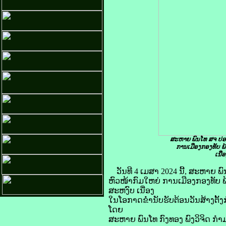
ສະຫາຍ ພົນໂທ ສຈ ປອ 
ການເມືອງກອງທັບ ພ
ເນື່
ວັນທີ 4 ເມສາ 2024 ນີ້, ສະຫາຍ
ຫົວໜ້າກົມໃຫຍ່ ການເມືອງກອງທັບ 
ສະຫງົບ ເນື່ອງ
ໃນໂອກາດຂໍ່ານັບຮັບຕ້ອນວັນສ້າງຕັ້ງ
ໂດຍ
ສະຫາຍ ພົນໂທ ກົງທອງ ພົງວິຈິດ 