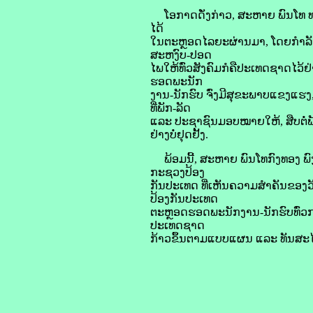
ໂອກາດດັ່ງກ່າວ, ສະຫາຍ ພົນໂທ ທອງ
ໄດ້
ໃນຕະຫຼອດໄລຍະຜ່ານມາ, ໂດຍກໍາລັງ 
ສະຫງົບ-ປອດ
ໄພໃຫ້ທົ່ວສັງຄົມກໍຄືປະເທດຊາດໄວ້
ຮອດພະນັກ
ງານ-ນັກຮົບ ຈົ່ງມີສຸຂະພາບແຂງແຮງ
ທີ່ພັກ-ລັດ
ແລະ ປະຊາຊົນມອບໝາຍໃຫ້, ສືບຕໍ່ພັ
ຢ່າງບໍ່ຢຸດຢັ້ງ.
ພ້ອມນີ້, ສະຫາຍ ພົນໂທກົງທອງ ພ
ກະຊວງປ້ອງ
ກັນປະເທດ ທີ່ເຫັນຄວາມສໍາຄັນຂອງ
ປ້ອງກັນປະເທດ
ຕະຫຼອດຮອດພະນັກງານ-ນັກຮົບທົ່ວກອ
ປະເທດຊາດ
ກ້າວຂຶ້ນຕາມແບບແຜນ ແລະ ທັນສະ