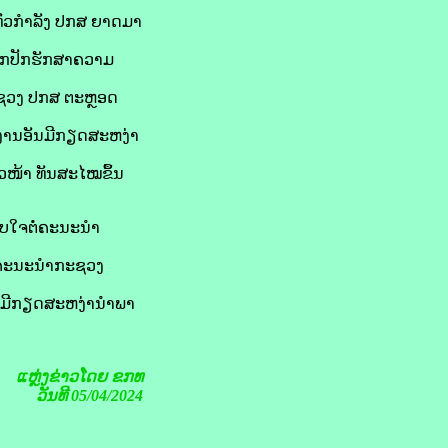
ົ່ວກໍາລັງ ປກສ ຍາດມາ
ປົກປັກຮັກສາຄວາມ
ກະຊວງ ປກສ ຕະຫຼອດ
ຽກງານອັນມີກຽດສະຫງ່າ
າວໜ້າ ທັນສະໄໝຂຶ້ນ
ບໃຈຕໍ່ຄະນະນໍາ
ຫ້ ຄະນະນຳກະຊວງ
ທີ່ມີກຽດສະຫງ່ານຳພາ
ແຫຼ່ງຂ່າວໂດຍ
ຂກທ
ວັນທີ 05/04/2024