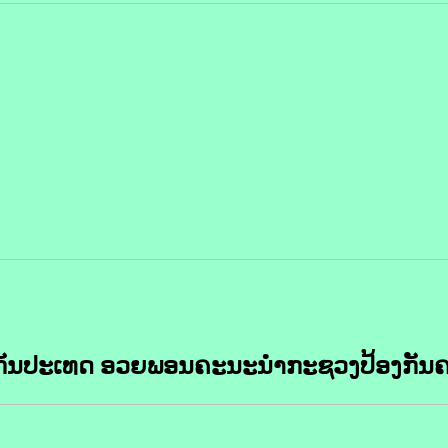
ກັນປະເທດ ອວຍພອນຄະນະນຳກະຊວງປ້ອງກັນ