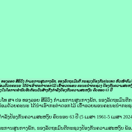
ທອງລອຍ ສີລິວົງ ກຳມະການສູນກາງພັກ
, ຮອງລັດຖະມົນຕີ ກະຊວງປ້ອງກັນປະເທດ ຫົວໜ້າກົມ
້ອມດ້ວຍຄະນະ ໄດ້ນໍາເອົາກະຕ່າດອກໄມ້ ເຂົ້າອວຍພອນ ຄະນະນໍາກະຊວງ ປ້ອງກັນຄວາມສະຫງ
ອງໃນໂອກາດຂໍ່ານັບຮັບຕ້ອນວັນສ້າງຕັ້ງກໍາລັງປ້ອງກັນຄວາມສະຫງົບ ຄົບຮອບ 63 ປີ
 ພົນໂທ ສຈ ປອ ທອງລອຍ ສີລິວົງ ກຳມະການສູນກາງພັກ, ຮອງລັດຖະມົນຕ
ພ້ອມດ້ວຍຄະນະ ໄດ້ນໍາເອົາກະຕ່າດອກໄມ້ ເຂົ້າອວຍພອນຄະນະນໍາກະຊ
ກໍາລັງປ້ອງກັນຄວາມສະຫງົບ ຄົບຮອບ 63 ປີ (5 ເມສາ 1961-5 ເມສາ 2024
ກຳມະການສູນກາງພັກ, ຮອງລັດຖະມົນຕີກະຊວງປ້ອງກັນຄວາມສະຫງົບ ພ້