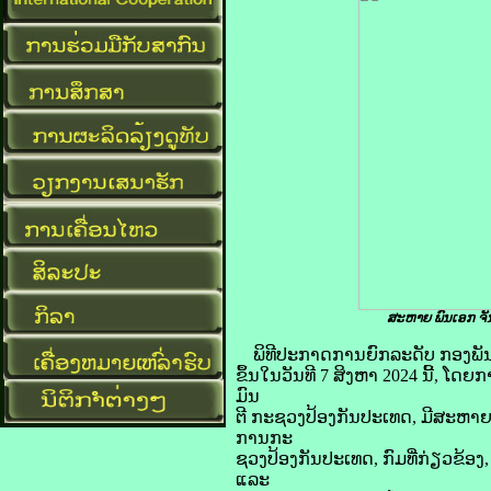
ສະຫາຍ ພົນເອກ ຈັ
ພິທີປະກາດການຍົກລະດັບ ກອງພັນປ
ຂຶ້ນໃນວັນທີ 7 ສິງຫາ 2024 ນີ້,
ມົນ
ຕີ ກະຊວງປ້ອງກັນປະເທດ, ມີສະຫາຍ 
ການກະ
ຊວງປ້ອງກັນປະເທດ, ກົມທີ່ກ່ຽວຂ້ອ
ແລະ