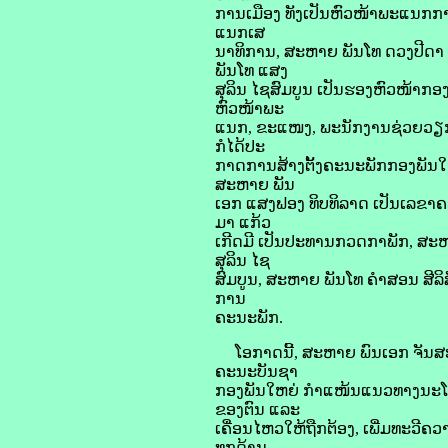
ການເມືອງ ທັງເປັນຫົວໜ້າພະແນກກ
ແນກເສ
ນາທິການ, ສະຫາຍ ພັນໂທ ດວງປີດາ
ພັນໂທ ແສງ
ສຸລິນ ໄຊສົມບູນ ເປັນຮອງຫົວໜ້າກ
ຫົວໜ້າພະ
ແນກ, ຂະແໜງ, ພະນັກງານຊ່ວຍວຽກ, 
ກໍໄດ້ປະ
ກາດການສ້າງຕັ້ງຄະນະພັກກອງພັນໃຫຍ
ສະຫາຍ ພັນ
ເອກ ແສງຟອງ ທິບທິລາດ ເປັນເລຂາຄ
ມາ ແກ້ວ
ເກີດມີ ເປັນປະທານກວດກາພັກ, ສະຫ
ສຸລິນ ໄຊ
ສົມບູນ, ສະຫາຍ ພັນໂທ ຄຳສອນ ສີລິ
ການ
ຄະນະພັກ.
ໂອກາດນີ້, ສະຫາຍ ພົນເອກ ຈັນສະໝ
ຄະນະບັນຊາ
ກອງພັນໃຫຍ່ ກໍາແໜ້ນແນວທາງນະໂຍ
ຂອງຕົນ ແລະ
ເຄື່ອນໄຫວໃຫ້ຖືກຕ້ອງ, ເພີ່ມທະວີຄ
ທຸກດ້ານ,