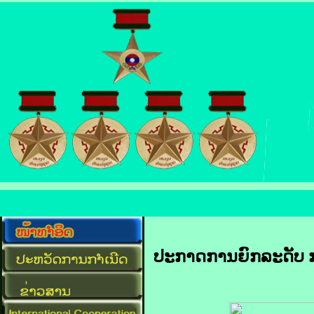
ປະກາດການຍົກລະດັບ ກອ