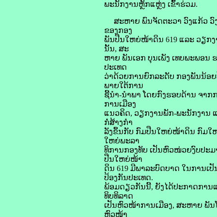
ພະນັກງານຫຼັກແຫຼ່ງ ເຂົ້າຮ່ວມ.
ສະຫາຍ ພົນຈັດຕະວາ ວົງແກ້ວ ວົງພ
ຂອງກອງ
ພັນປືນໃຫຍ່ໜ້າດິນ 619 ແລະ ວຽກງ
ນັ້ນ, ສະ
ຫາຍ ພັນເອກ ບຸນເພັງ ເທບພະພອນ ຮອ
ປະເທດ
ວ່າດ້ວຍການຍົກລະດັບ ກອງພັນນ້ອຍປ
ພາຍໃຕ້ການ
ຊີ້ນໍາ-ນໍາພາ ໂດຍກົງຮອບດ້ານ ຈາ
ການເມືອງ
ແນວຄິດ, ວຽກງານພັກ-ພະນັກງານ ແມ
ກໍ່ສ້າງກໍາ
ລັງຂຶ້ນກັບ ກົມປືນໃຫຍ່ໜ້າດິນ ກົ
ໃຫຍ່ພະລາ
ທິການກອງທັບ ເປັນຫົວໜ່ວຍງົບປະມ
ປືນໃຫຍ່ໜ້າ
ດິນ 619 ມີພາລະບົດບາດ ໃນການເປັນ
ປ້ອງກັນປະເທດ.
ພ້ອມດຽວກັນນີ້, ຍັງໄດ້ປະກາດການ
ທິບທິລາດ
ເປັນຫົວໜ້າການເມືອງ, ສະຫາຍ ພັນໂ
ຫົວໜ້າ