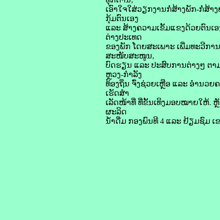
ເອົາໃຈໃສ່ວຽກງານກໍ່ສ້າງພັກ-ກໍ່ສ້າ
ກຸ້ມຕົນເອງ
ແລະ ສ້າງຄວາມເຂັ້ມແຂງດ້ວຍຕົນເ
ຕ່າງປະເທດ
ຂອງພັກ ໂດຍສະເພາະ ເພີ່ມທະວີການ
ສະໜັບສະໜູນ,
ບົດຮຽນ ແລະ ປະສົບການຕ່າງໆ ຕາມກາ
ຫຼວງ-ກຳລັງ
ທ້ອງຖິ່ນ ຈົ່ງຊ່ວຍເຫຼືອ ແລະ ອໍາ
ເຮັດສຳ
ເລັດໜ້າທີ່ ທີ່ຂັ້ນເທິງມອບໝາຍໃຫ
ຜະລິດ
ນໍ້າດື່ມ ກອງພົນທີ 4 ແລະ ຢ້ຽມຊົມ 