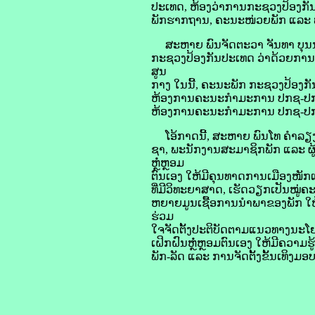
ປະເທດ, ຫ້ອງວ່າການກະຊວງປ້ອງກັນຄ
ພັກຮາກຖານ, ຄະນະໜ່ວຍພັກ ແລະ ພ
ສະຫາຍ ພົນຈັດຕະວາ ຈັນທາ ບຸນນະວ
ກະຊວງປ້ອງກັນປະເທດ ວ່າດ້ວຍກາ
ສູນ
ກາງ ໃນນີ້, ຄະນະພັກ ກະຊວງປ້ອງກັ
ຫ້ອງການຄະນະກຳມະການ ປກຊ-ປກສ
ຫ້ອງການຄະນະກຳມະການ ປກຊ-ປກ
ໂອ້ກາດນີ້, ສະຫາຍ ພົນໂທ ຄຳລຽງ 
ຊາ, ພະນັກງານສະມາຊິກພັກ ແລະ ຜູ້
ຫຼໍ່ຫຼອມ
ຕົນເອງ ໃຫ້ມີຄຸນທາດການເມືອງໜັກແໜ
ທີ່ມີວິທະຍາສາດ, ເຮັດວຽກເປັນໝູ່ຄະ
ຫຍາຍມູນເຊື້ອການນໍາພາຂອງພັກ ໃຫ
ຮ່ວມ
ໃຈຈັດຕັ້ງປະຕິບັດຕາມແນວທາງນະໂຍບ
ເຝິກຝົນຫຼໍ່ຫຼອມຕົນເອງ ໃຫ້ມີຄວາມຮ
ພັກ-ລັດ ແລະ ການຈັດຕັ້ງຂັ້ນເທິງມ