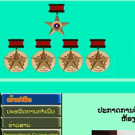
ປະກາດການບົ
ຫ້ອ