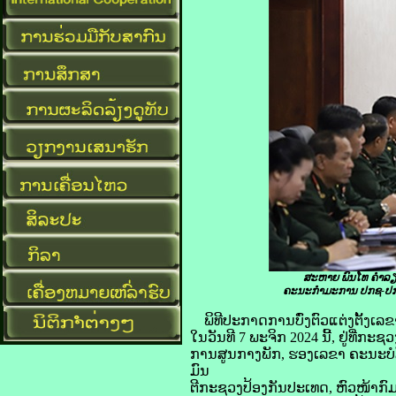
ສະຫາຍ ພົນໂທ ຄຳລຽ
ຄະນະກຳມະການ
ປກຊ-ປກ
ພິທີປະກາດການບົ່ງຕົວແຕ່ງຕັ້
ໃນວັນທີ 7 ພະຈິກ 2024 ນີ້, ຢູ່ທ
ການສູນກາງພັກ, ຮອງເລຂາ ຄະນະບ
ມົນ
ຕີກະຊວງປ້ອງກັນປະເທດ, ຫົວໜ້າກົ