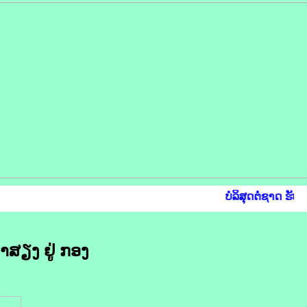
ບໍລິສຸດຕໍ່ຊາດ ຮັບໃ
າສຽງ ຢູ່ ກອງ