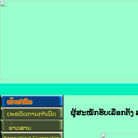
ຜູ້ສະໝັກຮັບເລືອກຕັ້