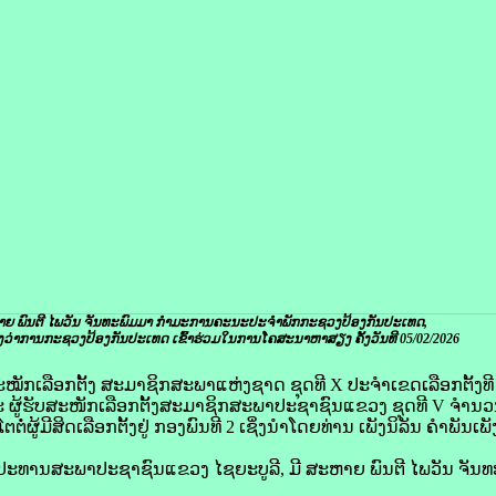
ຍ ພົນຕີ ໄພວັນ ຈັນທະພົມມາ ກຳມະການຄະນະປະຈໍາພັກກະຊວງປ້ອງກັນປະເທດ,
ງວ່າການກະຊວງປ້ອງກັນປະເທດ ເຂົ້າຮ່ວມໃນການໂຄສະນາຫາສຽງ ຄັ້ງວັນທີ 05/02/2026
ຮັບສະໝັກເລືອກຕັ້ງ ສະມາຊິກສະພາແຫ່ງຊາດ ຊຸດທີ X ປະຈຳເຂດເລືອກຕັ້ງ
 ແລະ ຜູ້ຮັບສະໜັກເລືອກຕັ້ງສະມາຊິກສະພາປະຊາຊົນແຂວງ ຊຸດທີ V ຈຳນວນ 
ຜູ້ມີສິດເລືອກຕັ້ງຢູ່ ກອງພົນທີ 2 ເຊິ່ງນໍາໂດຍທ່ານ ເພັງນິລັນ ຄຳພັ
ະທານສະພາປະຊາຊົນແຂວງ ໄຊຍະບູລີ, ມີ ສະຫາຍ ພົນຕີ ໄພວັນ ຈັ