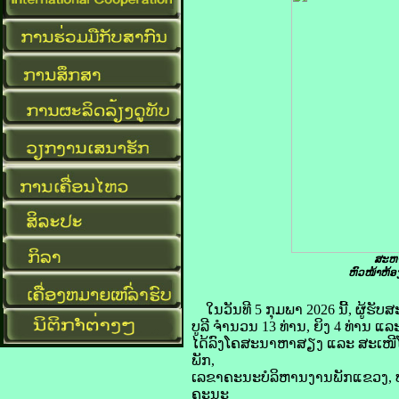
ສະຫາ
ຫົວໜ້າຫ້ອ
ໃນວັນທີ 5 ກຸມພາ 2026 ນີ້, ຜູ້
ບູລີ ຈໍານວນ 13 ທ່ານ, ຍິງ 4 ທ່ານ
ໄດ້ລົງໂຄສະນາຫາສຽງ ແລະ ສະເໜີໂຕຕໍ່
ພັກ,
ເລຂາຄະນະບໍລິຫານງານພັກແຂວງ, ປ
ຄະນະ