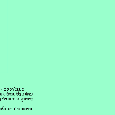
ທີ 7 ແຂວງໄຊຍະ
8 ທ່ານ, ຍິງ 3 ທ່ານ
ນເພັງ ກຳມະການສູນກາງ
ນທະພົມມາ ກຳມະການ