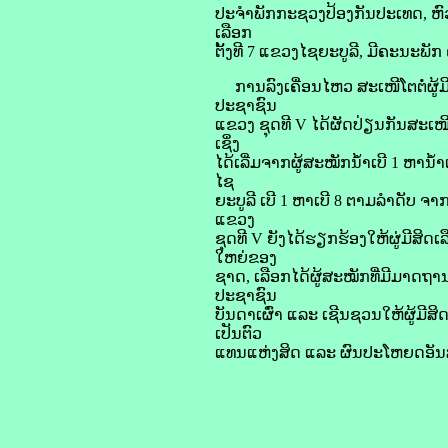
ປະຈໍາພັກກະຊວງປ້ອງກັນປະເທດ, ຫ
ເລືອກ
ຕັ້ງທີ 7 ແຂວງໄຊຍະບູລີ, ມີຄະນະພ
ການລົງເຄື່ອນໄຫວ ສະເໜີໂຕຕໍ່ຜູ້ມ
ປະຊາຊົນ
ແຂວງ ຊຸດທີ V ໄດ້ຜັດປ່ຽນກັນສະເໜ
ເຊິ່ງ
ໄດ້ເລີ່ມຈາກຜູ້ສະໝັກນໍ້າເບີ 1 ຫານ
ໄຊ
ຍະບູລີ ເບີ 1 ຫາເບີ 8 ຕາມລໍາດັບ
ແຂວງ
ຊຸດທີ V ຍັງໄດ້ຮຽກຮ້ອງໃຫ້ຜູ່ມີສິດເ
ໃຫຍ່ຂອງ
ຊາດ, ເລືອກໄດ້ຜູ້ສະໝັກທີ່ມີມາດຖານ
ປະຊາຊົນ
ບັນດາເຜົ່າ ແລະ ເຊີນຊວນໃຫ້ຜູ້ມີສິດ
ເປັນຕົວ
ແທນແຫ່ງສິດ ແລະ ຜົນປະໂຫຍດອັນສູງ