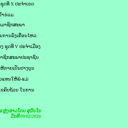
ຊຸດທີ X ປະຈຳເຂດ
້າຮ່ວມ.
 ສະມາຊິກສະພາ
ນການລົງເຄື່ອນໄຫວ.
ງ ຊຸດທີ V ປະຈໍາເມືອງ
ສະມາຊິກສະພາປະຊາຊົນ
້ ໃຫ້ກາຍເປັນປາງບຸນ
ວແທນໃຫ້ພໍ່-ແມ່
່ອນໄຂຄົບຖ້ວນ ໃນການ
ແຫຼ່ງຂ່າວໂດຍ ສຸວັນໂນ
ວັນທີ 09/02/2026