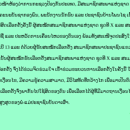
ົວໜ້າຫ້ອງວ່າການກະຊວງປ້ອງກັນປະເທດ, ມີສະມາຊິກສະພາແຫ່ງຊາດ 
ັກ ຄະນະບັນຊາກອງພົນ, ພະນັກງານນັກຮົບ ແລະ ປະຊາຊົນບ້ານໂພນໄຊ ເຂົ
ີສິດເລືອກຕັ້ງຄັ້ງນີ້ ຜູ້ສະໝັກສະມາຊິກສະພາແຫ່ງຊາດ ຊຸດທີ X ແລະ
ີຊື່ ແລະ ປະຫວັດການເຄື່ອນໄຫວຂອງຕົນເອງ ພ້ອມທັງສະເໜີຈຸດປະສົງໃ
ໍ້າເບີ 13 ແລະ ຕໍ່ດ້ວຍຜູ້ຮັບສະໝັກເລືອກຕັ້ງ ສະມາຊິກສະພາປະຊາຊົນແຂວ
 ຈາກນັ້ນຜູ້ສະໝັກຮັບເລືອກຕັ້ງສະມາຊິກສະພາແຫ່ງຊາດ ຊຸດທີ X ແລະ 
ລືອກຕັ້ງ ຈົ່ງໄດ້ຮ່ວມຈິດຮ່ວມໃຈ ເຂົ້າຮ່ວມຂະບວນການເລືອກຕັ້ງໃນຄັ້ງນີ
ເງື່ອນໄຂ, ມີຄວາມຮູ້ຄວາມສາມາດ, ມີວິໄສທັດທີ່ກວ້າງໄກ ເພື່ອມາເປັນຕົ
ເລືອກຕັ້ງຈົ່ງພາກັນໄປໃຊ້ສິດຂອງຕົນ ເພື່ອເລືອກໄດ້ຜູ້ທີ່ມີມາດຖານເງື
ສຸດຂອງພໍ່-ແມ່ປະຊາຊົນບັນດາເຜົ່າ.