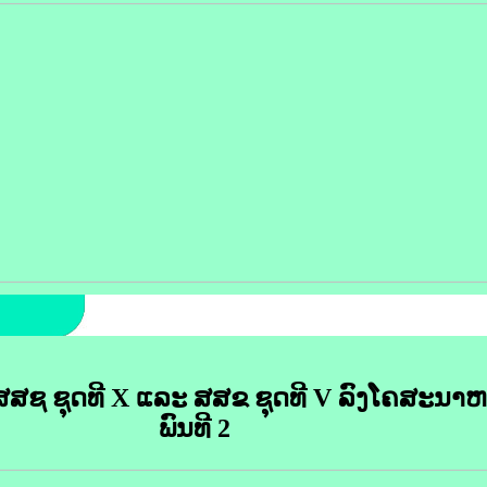
ງ ສສຊ ຊຸດທີ X ແລະ ສສຂ ຊຸດທີ V ລົງໂຄສະນາຫ
ພົນທີ 2