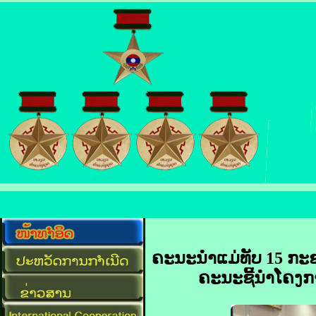
ຄະນະນໍາແມ່ທັບ 15 ກ
ຄະນະຊີ້ນໍາໂຄງ