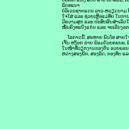
ພັດທະນາ
ບໍລິເວນຊາຍແດນ ລາວ-ຫວຽດນາມ ທີ່
ໃຈໃສ່ ແລະ ຊ່ວຍເຫຼືອແມ່ທັບ ໃນການ
ມີຄວາມສຸກ ແລະ ປະສົບຜົນສໍາເລັດ
ໝັ້ນຄົງທະນົງແກ່ນ ແລະ ຈະເລີນງອກງ
ໂອກາດນີ້, ສະຫາຍ ພົນໂທ ສາຍໃຈ
ເຈີ້ນ ຫງັອກ ຮ່າຍ ພ້ອມດ້ວຍຄະນະ,
ໃນໜ້າທີ່ວຽກງານຂອງຕົນ ອວຍພອນໃ
ຫວ່າງສອງພັກ, ສອງລັດ, ກອງທັບ ແ