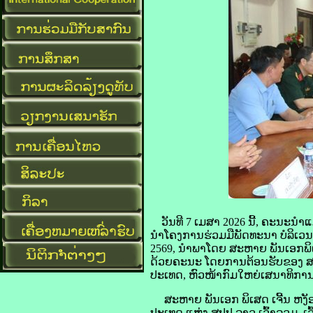
ວັນທີ 7 ເມສາ 2026 ນີ້, ຄະນະນ
ນໍາໂຄງການຮ່ວມມືພັດທະນາ ບໍລິເ
2569, ນໍາພາໂດຍ ສະຫາຍ ພັນເອກພິ
ດ້ວຍຄະນະ ໂດຍການຕ້ອນຮັບຂອງ ສະ
ປະເທດ, ຫົວໜ້າກົມໃຫຍ່ເສນາທິກາ
ສະຫາຍ ພັນເອກ ພິເສດ ເຈີ້ນ ຫງັອກ
ປະເທດ ແຫ່ງ ສປປ ລາວ ເວົ້າລວມ, 