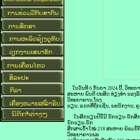
ໃນວັນທີ 6 ກັນຍາ 2024 ນີ້, ວ
ສະຫາຍ ພົນຕີ ປະສິດ ທ່ຽງທຳ ຮອງ
ວິທະຍາຄານ,ໂຮງ
ຮຽນ, ແຂກທີ່ຖືກເຊີນ, ພະນັກງານ, 
ໃນສົກຮຽນປີນີ້ມີ ນັກຮຽນ-ນັກສຶກ
ນັກຮຽນ-ນັກ
ສຶກສາເຂົ້າໃໝ່ 218 ສະຫາຍ ພ້ອມນີ້
ວິທະຍາຄານພະ