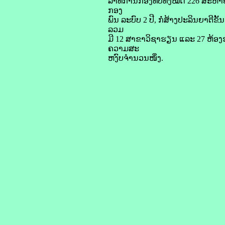
ລາທິການກອງທັບທັງໝົດ 226 ສະຫາຍ, ປ
ກອງ
ພົນ ລະບົບ 2 ປີ, ກໍ່ສ້າງປະລິນຍາຕີຂັ້ນ
ລວມ
ມີ 12 ສາຂາວິຊາຮຽນ ແລະ 27 ຫ້ອງຮຽ
ຄວາມສະ
ຫງົບຈໍານວນໜຶ່ງ.