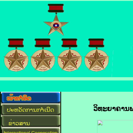
ວິທະຍາຄານພ