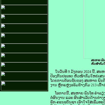
ສະຫາຍ ພົນ
ຫົວໜ້າກົມໃ
ໃນວັນທີ 9 ມັງກອນ 2024 ນີ້, ສ
ປ້ອງກັນປະເທດ ຫົວໜ້າກົມໃຫຍ່ເສນາ
ໂດຍການຕ້ອນຮັບຂອງ ສະຫາຍ ພົນຕີ 
ງານ ຫຼັກແຫຼ່ງອອ້ມຂ້າງກົມ 213 ເຂົ້
ໂອກາດນີ້, ສະຫາຍ ພົນໂທ ຄໍາລຽງ 
ຕໍ່ຜົນງານ ແລະ ຜົນສໍາເລັດດ້ານຕ່າ
ພັກ-ຄະນະບັນຊາ ເອົາໃຈໃສ່ເພີ່ມທະ