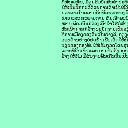
ທີ່ໜັກແໜ້ນ, ມີຄຸນສົມບັດສິນທຳປະຕ
ໃຫ້ເປັນປົກກະຕິດ້ວຍການດໍາເນີນຊີວິດພ
ຂອບເຂດໃນຄວາມຮັບຜິດຊອບຂອງຕົນໃ
ຂ່າວ ແລະ ສະພາບການ ຫັນເອົາພະນັ
ໝາຍ ພ້ອມນັ້ນກໍຕ້ອງເອົາໃຈໃສ່ກໍ່ສ
ຫັນເອົາການກໍ່ສ້າງພະນັກງານເປັນວຽ
ທີ່ການເມືອງຂອງຕົນເປັນຢ່າງດີ, ຄຽງຄ
ຮອບດ້ານຢ່າງບໍ່ຢຸດຢັ້ງ ເພື່ອເຮັດ
ບຽບຂອງກອງທັບໃຫ້ເຂັ້ມງວດໂດຍສຸມ
ເພາະທີ່ຂັ້ນເທິງ ແລະ ການຈັດຕັ້ງມ
ສ້າງໃຫ້ກົມ ມີຜົນງານພົ້ນເດັ່ນຂຶ້ນເປ