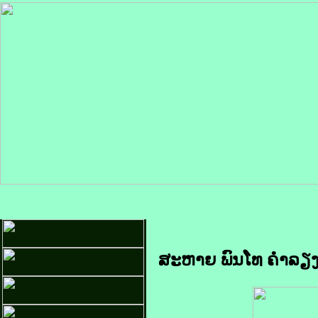
ສະຫາຍ ພົນໂທ ຄໍາລຽງ