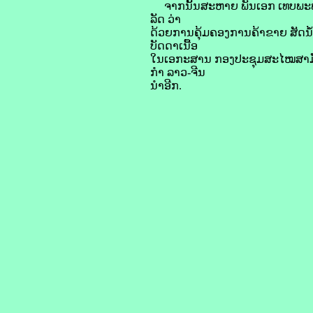
ຈາກນັ້ນສະຫາຍ ພັນເອກ ເທບພະພອນ
ລັດ ວ່າ
ດ້ວຍການຄຸ້ມຄອງການຄ້າຂາຍ ສັດນໍ້
ບັດດາເນື້ອ
ໃນເອກະສານ ກອງປະຊຸມສະໄໝສາມັນເ
ກໍາ ລາວ-ຈີນ
ນໍາອີກ.