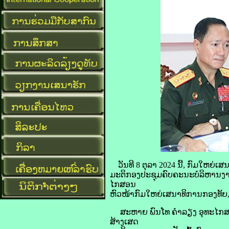
ວັນທີ 8 ຕຸລາ 2024 ນີ້, ກົມໃຫຍ່
ມະຕິກອງປະຊຸມຄົບຄະນະບໍລິຫານງານ
ໄກສອນ
ຫົວໜ້າກົມໃຫຍ່ເສນາທິການກອງທັບ
ສະຫາຍ ພົນໂທ ຄໍາລຽງ ອຸທະໄກສອນ
ສ້າງເສດ