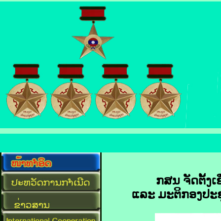
ກສນ ຈັດຕັ້ງເ
ແລະ ມະຕິກອງປະຊຸ