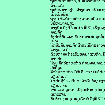
ຖະກິດເອກະລາດ, ເປັນເຈົ້າຕົນເອງ 
ດ້ານເສດ
ຖະກິດ-ການເງິນ, ສ້າງຄວາມເຂັ້ມແຂ
ເພື່ອເປັນພື້ນ
ຖານໃຫ້ແກ່ການສ້າງເສດຖະກິດ ເອກະລ
ບໍລິຫານງານສູນ
ກາງພັກ ຄັ້ງທີ 8 ສະໄໝທີ XI, ເຊິ່ງ
ການຈັດ
ຕັ້ງປະຕິບັດແຜນພັດທະນາເສດຖະກິດ-
2024
ຕິດພັນກັບການຈັດຕັ້ງປະຕິບັດສອ
ແຫ່ງຊາດ ວ່າ
ດ້ວຍການແກ້ໄຂບັນຫາຢາເສບຕິດ, ຍົກໃຫ
ການປະ
ຕິຮູບ ລັດວິສາຫະກິດ ຕໍ່ສະພາບກາ
ປະຕິຮູບ
ລັດວິສາຫະກິດ ໃຫ້ເຂັ້ມແຂງໃນຕໍ່
ດຽວກັນ, ກໍ
ໃຫ້ທິດຊີ້ນໍາ 7 ບັນຫາສໍາຄັນຕໍ່ວ
ຮຽນ, ການ
ຂາດແຄນຄູສອນ ເຊິ່ງມະຕິກອງປະຊຸມ 
ເອກະສານ
ຕົ້ນຕໍຂອງກອງປະຊຸມໃຫຍ່ ຄັ້ງທີ XI