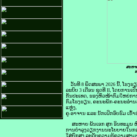
ສະຫາຍ
ຮ
ວັນທີ 8 ພຶດສະພາ 2026 ນີ້, ໂຮ
ລະບົບ 3 ເດືອນ ຊຸດທີ II, ໂດຍກ
ກັນປະເທດ, ຮອງຫົວໜ້າກົມໃຫຍ່ການ
ກົມໂຮງຮຽນ, ຄະນະພັກ-ຄະນະອຳນວ
ແຫຼ່ງ,
ຄູ-ອາຈານ ແລະ ນັກເຝິກອົບຮົມ ເຂົ້າ
ສະຫາຍ ພັນເອກ ສຸກ ອິນທະມູນ ຫົວ
ການບຳລຸງວຽກງານນະໂຍບາຍໃນກອງທັບ
ໃສ່ຍົກສູງ ລະດັບຄວາມຮູ້ຄວາມສາມ