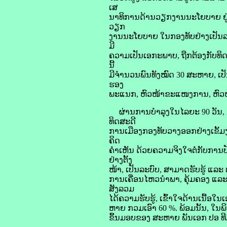
ເສ
ນາທິການດ້ານວຽກງານນະໂຍບາຍ ຢູ່ໃ
ວຽກ
ງານນະໂຍບາຍ ໃນກອງທັບຢ່າງເປັນລະບ
ມີ
ຄວາມເປັນເອກະພາບ, ຖືກຕ້ອງກັບທິ
ນີ້
ມີຈຳນວນພົນທັງໝົດ 30 ສະຫາຍ, ເປັ
ຮອງ
ພະແນກ, ຫົວໜ້າຂະແໜງການ, ຫົວໜ
ຜ່ານການບຳລຸງໃນໄລຍະ 90 ວັນ, ນ
ທິດສະດີ
ການເມືອງກອງທັບວາງອອກຢ່າງເຂັ້ມງ
ຄິດ
ຄໍາເຫັນ ດ້ວຍຄວາມຈິງໃຈຕໍ່ກັບການປ
ຢ່າງຕັ້ງ
ໜ້າ, ເປັນລະບົບ, ສາມາດຮັບຮູ້ ແລະ ເ
ການເຄື່ອນໄຫວນໍາພາ, ຄຸ້ມຄອງ ແ
ສັງລວມ
ໄດ້ຄວາມຮັບຮູ້, ເຂົ້າໃຈດ້ານເນື້
ຫາຍ ກວມເອົາ 60 %. ພ້ອມນັ້ນ, ໃນພ
ຂຶ້ນມອບຂອງ ສະຫາຍ ພັນເອກ ປອ ທ