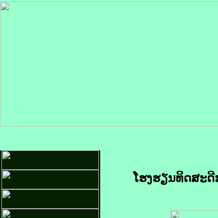
ໂຮງຮຽນທິດສະດີກ