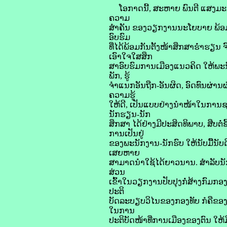
ໂອກາດນີ້, ສະຫາຍ ພົນຕີ ແສງມະນີວ
ຄວາມ
ສຳຄັນ ຂອງວຽກງານນະໂຍບາຍ ພ້ອມທ
ອົບຮົມ
ທີ່ໄດ້ພ້ອມກັນຕັ້ງໜ້າສຶກສາຮໍ່າຮຽ
ເອົາໃຈໃສສຶກ
ສາອົບຮົມການເມືອງແນວຄິດ ໃຫ້ພະ
ພັກ, ຮູ້
ຈຳແນກອັນຖືກ-ອັນຜິດ, ອົດທົນຜ່ານ
ຄວາມຮູ້
ໃຫ້ດີ, ເປັນແບບຢ່າງນຳໜ້າໃນການຊອກ
ນັກຮຽນ-ນັກ
ສຶກສາ ໄດ້ຢ່າງມີປະສິດທິພາບ, ສືບຕ
ການເປັນຢູ່
ຂອງພະນັກງານ-ນັກຮົບ ໃຫ້ນັບມືີ້ນ
ເສຍຫາຍ
ສາມາດນຳໃຊ້ໄດ້ຍາວນານ. ສຳລັບນັກເຝ
ສ່ວນ
ເຂົ້າໃນວຽກງານປັບປຸງກໍ່ສ້າງກົມກ
ປະຕິ
ບັດລະບຽບວິໄນຂອງກອງທັບ ກໍຄືຂອງກົ
ໃນການ
ປະຕິບັດໜ້າທີ່ການເມືອງຂອງຕົນ ໃຫ