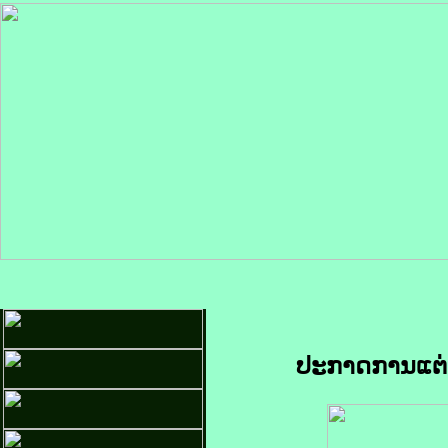
ປະກາດການແຕ່ງ