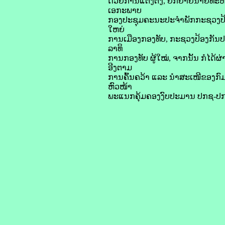
ດ້ວຍການແຕ່ງຕັ້ງ, ຍົກຍ້າຍນາຍທະ
ເອກະພາບ
ກອງປະຊຸມຄະນະປະຈໍາພັກກະຊວງປ້ອງ
ໃຫຍ່
ການເມືອງກອງທັບ, ກະຊວງປ້ອງກັນປະ
ລາທິ
ການກອງທັບ ຜູ້ໃໝ່, ຈາກນັ້ນ ກໍໄດ້
ອີງຕາມ
ການຄົ້ນຄວ້າ ແລະ ນໍາສະເໜີຂອງກົມ
ຫົວໜ້າ
ພະແນກຄຸ້ມຄອງງົບປະມານ ປກຊ-ປກສ