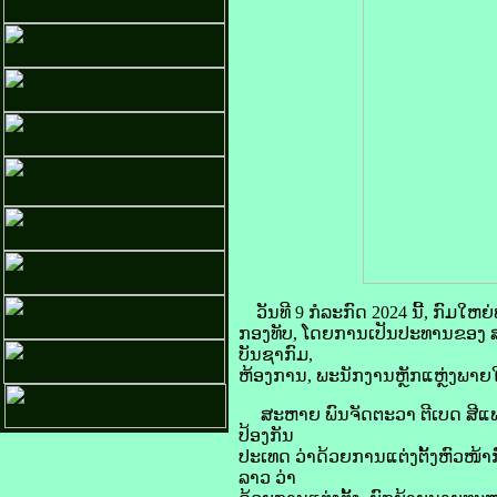
ວັນທີ 9 ກໍລະກົດ 2024 ນີ້, ກົມ
ກອງທັບ, ໂດຍການເປັນປະທານຂອງ ສະ
ບັນຊາກົມ,
ຫ້ອງການ, ພະນັກງານຫຼັກແຫຼ່ງພາຍໃນກົ
ສະຫາຍ ພົນຈັດຕະວາ ຕີເບດ ສີແພງຄ
ປ້ອງກັນ
ປະເທດ ວ່າດ້ວຍການແຕ່ງຕັ້ງຫົວໜ
ລາວ ວ່າ