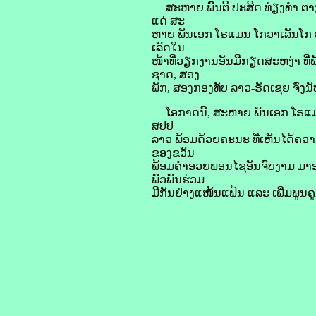
ສະຫາຍ ພົນຕີ ປະສິດ ທ່ຽງທໍາ ຕາ
ແດ່ ສະ
ຫາຍ ພັນເອກ ໂຣແມນ ໂກວາເລັນໂກ ພ
ເລັດໃນ
ໜ້າທີ່ວຽກງານອັນມີກຽດສະຫງ່າ ທີ
ຊາດ, ສອງ
ພັກ, ສອງກອງທັບ ລາວ-ຣັດເຊຍ ຈົ່ງນັ
ໂອກາດນີ້, ສະຫາຍ ພັນເອກ ໂຣແມນ
ສປປ
ລາວ ພ້ອມດ້ວຍຄະນະ ທີ່ເຫັນໄດ້ຄວາ
ຂອງຂວັນ
ພ້ອມຄໍາອວຍພອນໄຊອັນຈົບງາມ ມາອວ
ພົວພັນຮ່ວມ
ມືກັນຢ່າງແໜ້ນແຟ້ນ ແລະ ເພີ່ມພູນຄູນ