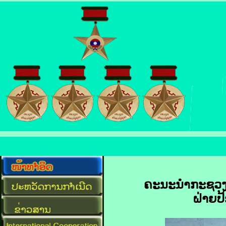
ຄະນະນໍາກະຊວງປ
ຝ່າຍປ