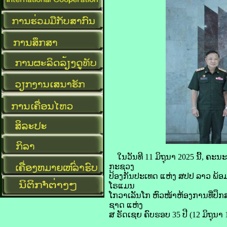
ໃນວັນທີ 11 ມິຖຸນາ 2025 ນີ້, ຄ
ກະຊວງ
ປ້ອງກັນປະເທດ ແຫ່ງ ສປປ ລາວ ພ້ອ
ໂຣແມນ
ໂກວາເລັນໂກ ຫົວໜ້າຫ້ອງການທີ່ປຶກ
ຊາດ ແຫ່ງ
ສ ຣັດເຊຍ ຄົບຮອບ 35 ປີ (12 ມິຖຸນາ 