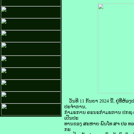
ວັນທີ 11 ກັນຍາ 2024 ນີ້, ຢູ່ທ
ປະຈຳການ,
ກຳມະການ ຄະນະກຳມະການ ປກຊ-ປ
ເປັນປະ
ທານຂອງ ສະຫາຍ ພົນໂທ ສຈ ປອ ທອງ
ກະ