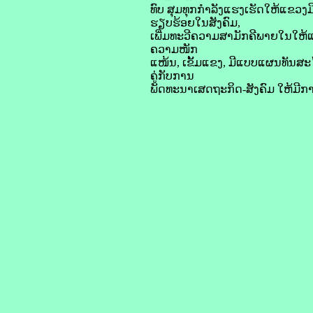
ທົບ ສຸມທຸກກໍາລັງແຮງເຮັດໃຫ້ແຂ
ຮຽບຮ້ອຍໃນສັງຄົມ,
ເພີ່ມທະວີຄວາມສາມັກຄີພາຍໃນໃຫ້ແໜ
ຄວາມໜັກ
ແໜ້ນ, ເຂັ້ມແຂງ, ມີແບບແຜນທັນສະໄ
ຄູ່ກັບການ
ພັດທະນາເສດຖະກິດ-ສັງຄົມ ໃຫ້ມີກາ