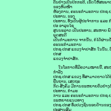
ຕົນຢ່າງເປັນປົກກະຕິ, ເຮັດໃຫ້ສະ
ຮອງຫົວໜ້າ
ຫ້ອງການ, ຄະນະກຳມະການ ປກຊ-ປກສ
ປະທານ, ຮອງ
ປະທານ, ທັງເປັນຜູ້ປະຈຳການ ແລະ
ປອ ອາລຸນໄຊ
ສູນນະລາດ ເປັນປະທານ, ສະຫາຍ ພົນຈ
ພຸດສະດີ
ເປັນກໍາມະການ ຈາກນັ້ນ, ກໍໄດ້ຜ່າ
ຄະນະກຳມະການ
ປກຊ-ປກສ ແຂວງຈຳປາສັກ ໃນນັ້ນ, ຕ
ປກສ
ແຂວງຈຳປາສັກ.
ໃນໂອກາດທີ່ມີຄວາມໝາຍນີ້, ສະຫາຍ
ກໍາລັງ
ປກຊ-ປກສ ແຂວງ ທີ່ສາມາດຍາດໄດ້
ພື້ນຖານ, ເສດຖະ
ກິດ-ສັງຄົມ ມີການຂະຫຍາຍຕົວຢ່າງຕໍ່
ປະທານ, ກຳມະ
ການ ແລະ ຄະນະກໍາມະການ ປກຊ-ປກສ 
ຂະຫຍາຍແນວທາງ
ປກຊ-ປກສ ທົ່ວປວງຊົນຮອບດ້ານຂອງພັ
ປະສານສົມ