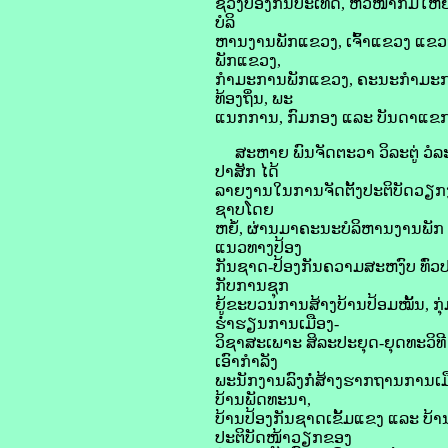
ຊວງປ້ອງກັນປະເທດ, ຫົວໜ້າກົມໃຫ
ບໍລິ
ຫານງານພັກແຂວງ, ເຈົ້າແຂວງ ແຂ
ພັກແຂວງ,
ກຳມະການພັກແຂວງ, ຄະນະກຳມະການ
ທ້ອງຖິ່ນ, ພະ
ແນກການ, ກົມກອງ ແລະ ບັນດາແຂກຜູ
ສະຫາຍ ພົນຈັດຕະວາ ວິລະຕູ່ ວໍ
ປາສັກ ໄດ້
ລາຍງານໃນການຈັດຕັ້ງປະຕິບັດວຽກງ
ຊາບໂດຍ
ຫຍໍ້, ຜ່ານມາຄະນະບໍລິຫານງານພັກ ແລ
ແນວທາງປ້ອງ
ກັນຊາດ-ປ້ອງກັນຄວາມສະຫງົບ ທົ່ວປ
ກັບການຊຸກ
ຍູ້ຂະບວນການສ້າງບ້ານປ້ອມໝັ້ນ, ກຸ
ຮໍ່າຮຽນການເມືອງ-
ວິຊາສະເພາະ ສິລະປະຍຸດ-ຍຸດທະວິທີ 
ເອົາກຳລັງ
ພະນັກງານລົງກໍ່ສ້າງຮາກຖານການເມ
ບ້ານພັດທະນາ,
ບ້ານປ້ອງກັນຊາດເຂັ້ມແຂງ ແລະ ບ້າ
ປະຕິບັດໜ້າວຽກຂອງ