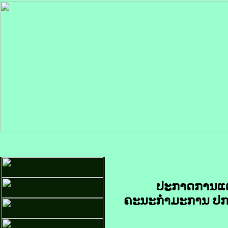
ປະກາດການແຕ່
ຄະນະກຳມະການ ປກຊ