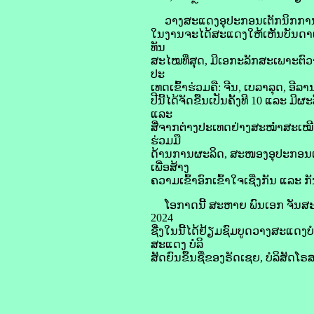
ວາງສະແດງອຸປະກອນເຕັກນິກການທະຫານ
ໃນງານຈະໄດ້ສະແດງໃຫ້ເຫັນບັນດາເ
ທັນ
ສະໄໝທີ່ສຸດ, ມີເອກະລັກສະເພາະຕົວຈ
ປະ
ເທດເຂົ້າຮ່ວມຄື: ຈີນ, ເບລາລຸດ, ອີ
ປີນີ້ໄດ້ຈັດຂື້ນເປັນຄັ້ງທີ 10 ແ
ແລະ
ສື່ຈາກຕ່າງປະເທດຢ່າງສະໝໍ່າສະເໝີ.
ຮ່ວມມື
ດ້ານການຜະລິດ, ສະໜອງອຸປະກອນເຕ
ເພື່ອສ້າງ
ຄວາມເຂົ້າອົກເຂົ້າໃຈເຊີ່ງກັນ ແລະ
ໂອກາດນີ້ ສະຫາຍ ພົນເອກ ຈັນສ
2024
ຊື່ງໃນນີ້ໄດ້ຢ້ຽມຊົມບູດວາງສະແດງ
ສະແດງ ບໍລິ
ສັດຍົນຂຶ້ນຊື່ຂອງຣັດເຊຍ, ບໍລິສັດ