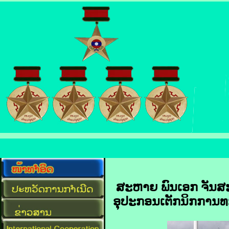
ສະຫາຍ ພົນເອກ ຈັນສະ
ອຸປະກອນເຕັກນິກການທ