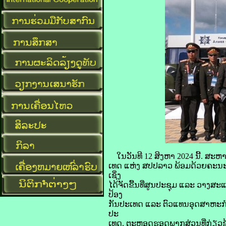
ໃນວັນທີ 12 ສິງຫາ 2024 ນີ້. 
ເທດ ແຫ່ງ ສປປລາວ ພ້ອມດ້ວຍຄະນະ.
ເຊິ່ງ
ໄດ້ຈັດຂື້ນທີ່ສູນປະຊຸມ ແລະ ວາງສ
ປ້ອງ
ກັນປະເທດ ແລະ ຕົວແທນອຸດສາຫະກຳຈ
ປະ
ເທດ, ຕະຫຼອດຮອດພາກສ່ວນທີ່ກ່ຽວຂ້ອ