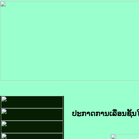
ປະກາດການເລື່ອນຊັ້ນ