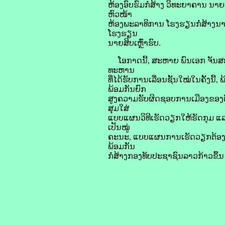
ຫ້ອງອົບຮົມກໍ່ສ້າງ ວິທະຍາຄານ ນ
ຫົວໜ້າ
ຫ້ອງພະລາທິການ ໂຮງຮຽນກໍ່ສ້າງນ
ໂຮງຮຽນ
ນາຍສິບເຫຼົ່າຮົບ.
ໂອກາດນີ້, ສະຫາຍ ພົນເອກ ຈັນສະ
ທະຫານ
ທີ່ໄດ້ຮັບການເລື່ອນຊັ້ນໃໝ່ໃນຄັ້ງນ
ພ້ອມກັນຍົກ
ສູງຄວາມຮັບຜິດຊອບການເມືອງຂອງຕ
ສຸມໃສ່
ແບບແຜນວິທີເຮັດວຽກໃຫ້ຮັດກຸມ ແ
ເປັນໝູ່
ຄະນະ, ແບບແຜນການເຮັດວຽກຕ້ອງມີຂັ້
ພ້ອມກັນ
ກໍ່ສ້າງກອງທັບປະຊາຊົນລາວກ້າວຂຶ້