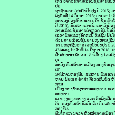
ເທດ ວ່າດ້ວຍການເລື່ອນຊັ້ນນາຍທະຫ
ປະ
ຊາຊົນລາວ (ສະບັບປັບປຸງ ປີ 2015)
ລົງວັນທີ 14 ມິຖຸນາ 2018; ມາດຕາ1
ກະຊວງປ້ອງກັນປະເທດ, ຂຶ້ນຊັ້ນ ພົ
ປີ 2015), ກົດໝາຍວ່າດ້ວຍກຳລັງປ້ອ
ການເລື່ອນຊັ້ນນາຍຕຳຫຼວດ ຊັ້ນພົນຕ
ເລຂາພັກແຂວງອັດຕະປື ຂຶ້ນຊັ້ນ ພ
ດ້ວຍການເລື່ອນຊັ້ນນາຍທະຫານ ຊັ້
ໄຕ ປະຊາຊົນລາວ (ສະບັບປັບປຸງ ປີ 
43/ສພຊ, ລົງວັນທີ 14 ມີຖຸນາ 2018
ຄື: ສະຫາຍ ພັນເອກ ຄຳເມືອງ ໂຄດ
ບຸດ
ທະວົງ ຫົວໜ້າການເມືອງ ກອງບັນຊ
ເສ
ນາທິການກອງທັບ, ສະຫາຍ ພັນເອກ 
ຫາຍ ພັນເອກ ຄຳສິງ ລືເດດສົມບັດ 
ການ
ເມືອງ ກອງບັນຊາການທະຫານນະຄອນຫ
ທະຫານ
ແຂວງຫຼວງພະບາງ ແລະ ຕົກລົງເລື່ອນ
ບັດ ຮອງຫົວໜ້າກົມກົດລັບ ກົມເສນາ
ກອງທັບ,
ພັນໂທ ແກ ນາວາ ຫົວໜ້າການເມືອງ ໂ