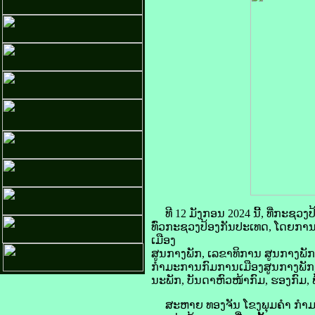
ທີ 12 ມັງກອນ 2024 ນີ້, ທີ່ກະຊວ
ທົ່ວກະຊວງປ້ອງກັນປະເທດ, ໂດຍກ
ເມືອງ
ສູນກາງພັກ, ເລຂາທິການ ສູນກາງພັກ,
ກຳມະການກົມການເມືອງສູນກາງພັກ, 
ນະພັກ, ບັນດາຫົວໜ້າກົມ, ຮອງກົມ,
ສະຫາຍ ທອງຈັນ ໂຂງພຸມຄຳ ກຳມະກ