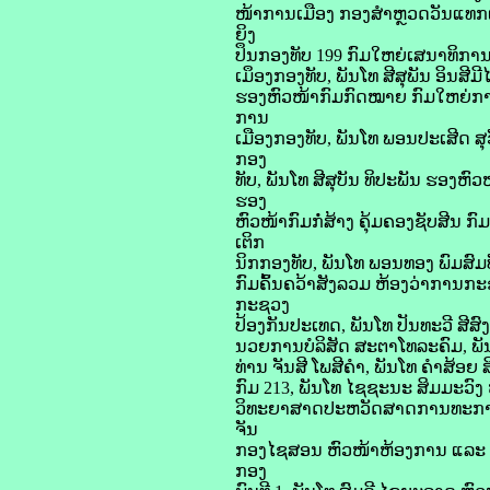
ໜ້າການເມືອງ ກອງສຳຫຼວດວັນແທກແຜ
ຍິງ
ປຶນກອງທັບ 199 ກົມໃຫຍ່ເສນາທິກາ
ເມຶອງກອງທັບ, ພັນໂທ ສີສຸພັນ ອິນສ
ຮອງຫົວໜ້າກົມກົດໝາຍ ກົມໃຫຍ່ການ
ການ
ເມືອງກອງທັບ, ພັນໂທ ພອນປະເສີດ 
ກອງ
ທັບ, ພັນໂທ ສີສຸບັນ ທິປະພັນ ຮອງ
ຮອງ
ຫົວໜ້າກົມກໍ່ສ້າງ ຄຸ້ມຄອງຊັບສີນ 
ເຕິກ
ນິກກອງທັບ, ພັນໂທ ພອນທອງ ພົມສົມ
ກົມຄົ້ນຄວ້າສັງລວມ ຫ້ອງວ່າການກະ
ກະຊວງ
ປ້ອງກັນປະເທດ, ພັນໂທ ປັນທະວີ ສີ
ນວຍການບໍລິສັດ ສະຕາໂທລະຄົມ, ພັນ
ທ່ານ ຈັນສີ ໂພສີຄຳ, ພັນໂທ ຄຳສ້ອ
ກົມ 213, ພັນໂທ ໄຊຊະນະ ສິມມະວົງ
ວິທະຍາສາດປະຫວັດສາດການທະການ, 
ຈັນ
ກອງໄຊສອນ ຫົວໜ້າຫ້ອງການ ແລະ ບໍ
ກອງ