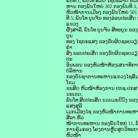
ພົນທີ 1, ພັນໂທ ສົມດີ ໄຊຍະລາດ 
ຫານ ກອງພັນໃຫຍ່ 302 ກອງພົນທີ 3,
ຫົວໜ້າການເມືອງ ກອງພັນໃຫຍ່ 501
ທີ 5, ພັນໂທ ບຸນຈັນ ທອງອ່ອນປະ
ແຂວງ
ຜົ້ງສາລີ, ພັນໂທ ບຸນຈັນ ສີທະບຸ
ບຸນ
ທອງ ໄຊຍະແສງ ຮອງຮັບຜິດຊອບວຽກ
ຄຳ
ສິງ ພອນປະເສີດ ຮອງຮັບຜິດຊອບວຽກ
ປະ
ອິນພອນ ຮອງຫົວໜ້າຫ້ອງເສນາທິກ
ບໍລິຫານ
ກອງບັນຊາການທະຫານແຂວງໄຊສົມບູນ
ໂຮມ
ຂະສິດ ຫົວໜ້າຫ້ອງການ ປກຊ-ປກສ
ນະເຂດ,
ພັນໂທ ສິດປະເສີດ ນວນມະນີວົງ ຮ
ແສງສຸລີ
ເມກເມືອງໄຊ ຮອງຫົວໜ້າການທະຫາ
ສີລາ ຫົວ
ໜ້າການທະຫານ ກອງພັນໃຫຍ່ 11, ພັນ
ການຄຸ້ມຄອງ ໂຄງການຫຼັດສູດວິທະ
ຫົວໜ້າ