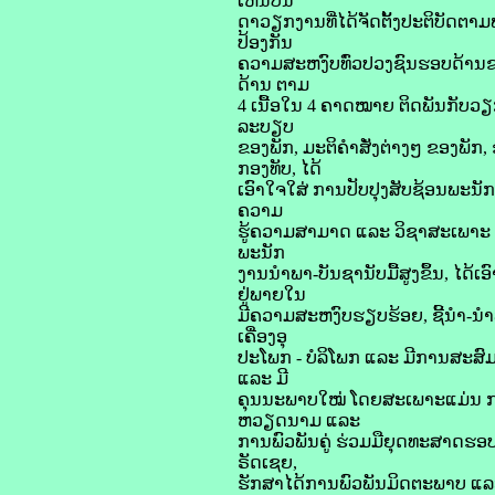
ເຫັນບັນ
ດາວຽກງານທີ່ໄດ້ຈັດຕັ້ງປະຕິບັດຕາມ
ປ້ອງກັນ
ຄວາມສະຫງົບທົ່ວປວງຊົນຮອບດ້ານຂອ
ດ້ານ ຕາມ
4 ເນື້ອໃນ 4 ຄາດໝາຍ ຕິດພັນກັບວ
ລະບຽບ
ຂອງພັກ, ມະຕິຄໍາສັ່ງຕ່າງໆ ຂອງພັ
ກອງທັບ, ໄດ້
ເອົາໃຈໃສ່ ການປັບປຸງສັບຊ້ອນພະນ
ຄວາມ
ຮູ້ຄວາມສາມາດ ແລະ ວິຊາສະເພາະ ໄ
ພະນັກ
ງານນໍາພາ-ບັນຊາ​ນັບມື້ສູງຂຶ້ນ, 
ຢູ່ພາຍໃນ​
ມີຄວາມສະຫງົບຮຽບຮ້ອຍ,​ ຊີ້ນໍາ-ນໍາພ
ເຄື່ອງອຸ
ປະໂພກ - ບໍລິໂພກ ແລະ ມີການສະສົມແ
ແລະ ມີ
ຄຸນນະພາບໃໝ່ ໂດຍສະເພາະແມ່ນ ການ
ຫວຽດນາມ ແລະ
ການພົວພັນຄູ່ ຮ່ວມມືຍຸດທະສາດຮອບດ
ຣັດເຊຍ,
ຮັກສາໄດ້ການພົວພັນມິດຕະພາບ ແລະ 