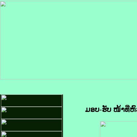
ມອບ-ຮັບ ໜ້າທີ່