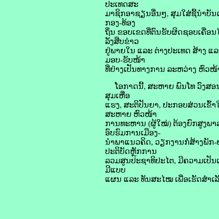
ປະເທດສະ
ມາຊິກອາຊຽນອື່ນໆ, ສຸມໃສ່ຊີ້ນຳບັນ
ກອງ-ທ້ອງ
ຖິ່ນ ຂອບເຂດທີ່ຕົນຮັບຜິດຊອບເຄື່ອ
ລັງສືບຂ່າວ
ຢູ່ພາຍໃນ ແລະ ຕ່າງປະເທດ ສ້າງ ແລະ
ມອບ-ຮັບໜ້າ
ທີ່ຢ່າງເປັນທາງການ​ ລະຫວ່າງ​ ຫົວໜ້
ໂອກາດນີ້, ສະຫາຍ ພົນໂທ ວົງສອນ ອ
ສຸມເຫື່ອ
ແຮງ, ສະຕິປັນຍາ, ປະກອບສ່ວນເຂົ້າ
ສະຫາຍ ຫົວໜ້າ
ການທະຫານ (ຜູ້ໃໝ່) ຕ້ອງຍົກສູງພາລ
ອົບຮົມການເມືອງ-
ນໍາພາແນວຄິດ, ວຽກງານກໍ່ສ້າງພັກ
ປະຕິບັດຫຼັກການ
ລວມສູນປະຊາທິປະໄຕ, ມີຄວາມເປັນເອ
ມີແບບ
ແຜນ ແລະ ທັນສະໄໝ ເພື່ອເຮັດສໍາເລັ