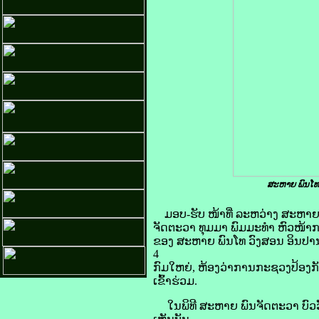
ສະຫາຍ ພົນໂທ ວ
ມອບ-ຮັບ ໜ້າທີ່ ລະຫວ່າງ ສະຫາ
ຈັດຕະວາ ທຸມມາ ພົມມະທຳ ຫົວໜ້າການ
ຂອງ ສະຫາຍ ພົນໂທ ວົງສອນ ອິນປານ
4
ກົມໃຫຍ່, ຫ້ອງວ່າການກະຊວງປ້ອງກ
ເຂົ້າຮ່ວມ.
ໃນພິທີ​ ສະຫາຍ ພົນຈັດຕະວາ ບົວວັ