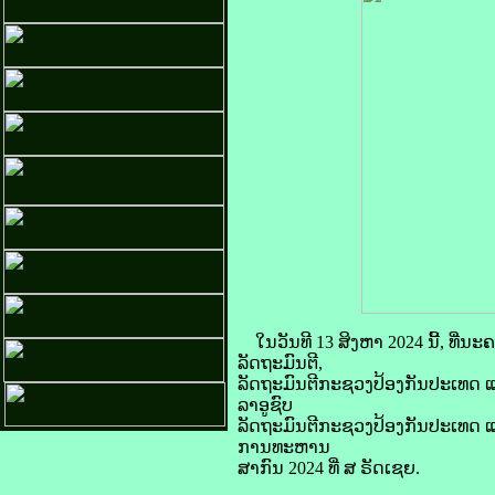
ໃນວັນທີ 13 ສິງຫາ 2024 ນີ້, ທ
ລັດຖະມົນຕີ,
ລັດຖະມົນຕີກະຊວງປ້ອງກັນປະເທດ ແ
ລາອູຊົບ
ລັດຖະມົນຕີກະຊວງປ້ອງກັນປະເທດ ແຫ
ການທະຫານ
ສາກົນ 2024 ທີ່ ສ ຣັດເຊຍ.