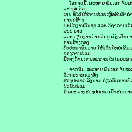
ໂອກາດນີ້, ສະຫາຍ ພົນເອກ ຈັນສ
ແຫ່ງ ສ ຣັດ
ເຊຍ ທີ່ໄດ້ໃຫ້ການຊ່ວຍເຫຼືອອັນລ້ຳ
ການກໍ່ສ້າງ
ພະນັກງານບັນຊາ ແລະ ວິຊາການເຕັກນ
ສປປ ລາວ
ແລະ ວຽກງານດ້ານອື່ນໆ ເຊິງເປັນກ
ການສ້າງກອງ
ທັບປະຊາຊົນລາວ ໃຫ້ເຕີບໃຫຍ່ເຂັ້ມ
ຂອງການຮ່ວມ
ມືທາງດ້ານການທະຫານໃນໄລຍະຜ່ານ
ຈາກນັ້ນ, ສະຫາຍ ພົນເອກ ຈັນສະໝ
ລັດຖະບານຂອງທັງ
ສອງປະເທດ ລົງນາມ ກ່ຽວກັບການພົ
ພົວພັນຮ່ວມ
ມື ລະຫວ່າງສອງປະເທດ ເວົ້າສະເພາະ