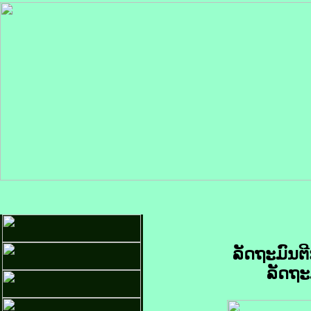
ລັດຖະມົນຕ
ລັດຖະ