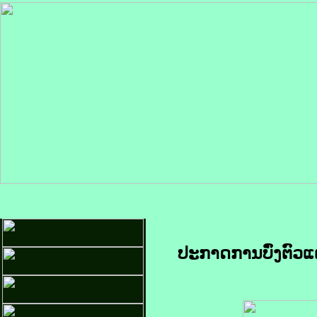
ປະກາດການບົ່ງຕົວແ