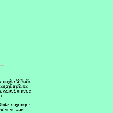
ອງທັບ ໄດ້ຈັດຂຶ້ນ
ີກະຊວງປ້ອງກັນປະ
ັກ, ຄະນະພັກ-ຄະນະ
ມ.
້ຕົກລົງ ຂອງກະຊວງ
ັບບໍານານ ແລະ