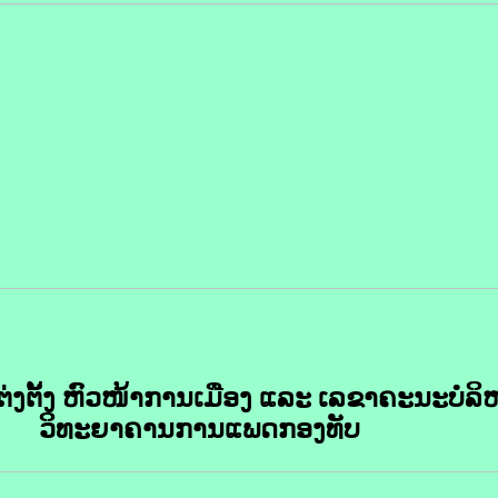
ຕ່ງຕັ້ງ ຫົວໜ້າການເມືອງ ແລະ ເລຂາຄະນະບໍລ
ວິທະຍາຄານການແພດກອງທັບ