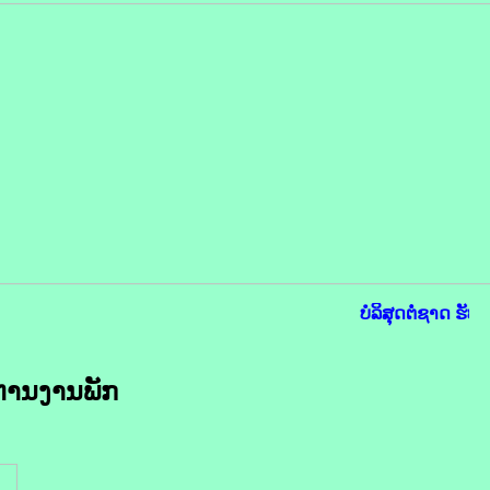
ບໍລິສຸດຕໍ່ຊາດ ຮັບໃ
ິຫານງານ
ພັກ