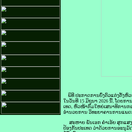
ພິທີ ປະກາດການບົ່ງຕົວແຕ່ງຕັ້
ໃນວັນທີ 15 ມິຖຸນາ 2026 ນີ້, ໂ
ເທດ, ຫົວໜ້າກົມໃຫຍ່ເສນາທິການກອ
ອຳນວຍການ ວິທະຍາຄານການແພດກອງທ
ສະຫາຍ ພັນເອກ ຄໍາເອ້ຍ ສຸກແສງເໜ
ປ້ອງກັນປະເທດ ວ່າດ້ວຍການອະນຸມ