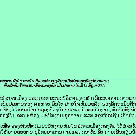
ສະຫາຍ ພົນໂທ ສາຍໃຈ ກົມມະສິດ ຮອງລັດຖະມົນຕີກະຊວງປ້ອງກັນປະເທດ,
ຫົວໜ້າກົມໃຫຍ່ເສນາທິການກອງທັບ ​ເປັນ​ປະທານ ວັນທີ 15 ມິຖຸນາ 2026
ງຫົວໜ້າການເມືອງ ແລະ ເລຂາຄະນະບໍລິຫານງານພັກ ວິທະຍາຄານການແພດກ
ດຍການເປັນປະທານຂອງ ສະຫາຍ ພົນໂທ ສາຍໃຈ ກົມມະສິດ ຮອງລັດຖະມົນຕ
ງທັບ, ມີຄະນະນໍາກະຊວງປ້ອງກັນປະເທດ, ກົມພະນັກງານ, ກົມຈັດຕັ້ງພ
ັບ, ຄະນະຫ້ອງ, ພະນັກງານ-ຄູອາຈານ ແລະ ແຂກຖືກເຊີນ ເຂົ້າຮ່ວ
ືອ ຮອງຫົວໜ້າກົມພະນັກງານ ກົມໃຫຍ່ການເມືອງກອງທັບ ໄດ້ຜ່ານຂໍ
ັດໃຫ້ນາຍທະຫານ ຢູ່ວິທະຍາຄານການແພດກອງທັບ ພັກການເພື່ອກຽມຮ