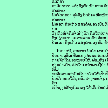
ຂໍ້ຕົກລົງ
ວ່າດ້ວຍການແຕ່ງຕັ້ງຫົວໜ້າການເມື
ສະຫາຍ
ພົນຈັດຕະວາ ສຸລິວົງ ລັດວິໄລ ຫົວ
ສະຫາຍ
ພັນເອກ ກິ່ງແກ້ວ ແສງຄໍາຢອງ ເປັ
ນະ
ວົງ ຫົວໜ້າກົມຈັດຕັ້ງພັກ ກົມໃຫຍ
ຕັ້ງປ່ຽນແທນ ເລຂາຄະນະພັກ ວິທະຍ
ພັນເອກ ກິ່ງແກ້ວ ແສງຄໍາຢອງ ຫົ
ໂອກາດນີ້, ສະຫາຍ ພົນໂທ ສາຍໃຈ ກົມ
ປັນຍາ, ອຸທິດເຫື່ອແຮງປະກອບສ່ວນເຂ
ການຈັດຕັ້ງມອບໝາຍໃຫ້, ພ້ອມທັງ ເນັ
ສູງກວ່າເກົ່າ, ເອົາໃຈໃສ່ນຳພາ-ຊີ້
ເພີ່ມ
ທະວີຄວາມສາມັກຄີພາຍໃນໃຫ້ເປັນປ
ຮັບຜິດຊອບໃຫ້ບຸກຄົນຢ່າງຈະແຈ້ງ, 
ສືບ
ຕໍ່ປັບປຸງກໍ່ສ້າງກົມກອງ ໃຫ້ເຕີບ