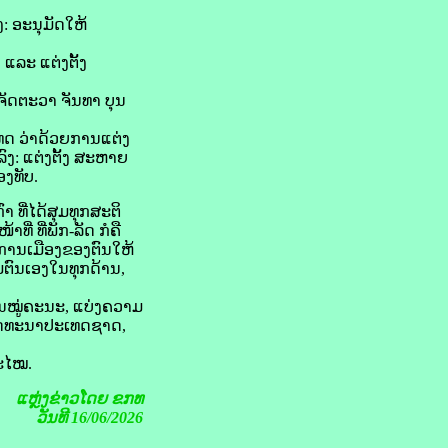
: ອະນຸມັດໃຫ້
ແລະ ແຕ່ງຕັ້ງ
ຈັດຕະວາ ຈັນທາ ບຸນ
ທດ ວ່າດ້ວຍການແຕ່ງ
ງ: ແຕ່ງຕັ້ງ ສະຫາຍ
ງທັບ.
 ທີ່ໄດ້ສຸມທຸກສະຕິ
່ ທີ່ພັກ-ລັດ ກໍຄື
ີ່ການເມືອງຂອງຕົນໃຫ້
ມຕົນເອງໃນທຸກດ້ານ,
ນໝູ່ຄະນະ, ແບ່ງຄວາມ
າພັດທະນາປະເທດຊາດ,
ສະໄໝ.
ແຫຼ່ງຂ່າວໂດຍ ຂກທ
ວັນທີ 16/06/2026