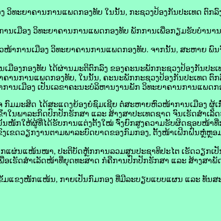
ອງ ວິທະຍາຄານການແພດກອງທັບ ໃນນັ້ນ, ກະຊວງປ້ອງກັນປະເທດ ຕົກລົງ
ໜ້າການເມືອງ ວິທະຍາຄານການແພດກອງທັບ ພັກການເພື່ອກຽມຮັບບຳນານ 
ນຫົວໜ້າການເມືອງ ວິທະຍາຄານການແພດກອງທັບ. ຈາກນັ້ນ, ສະຫາຍ ພົນ
່ການເມືອງກອງທັບ ໄດ້ຜ່ານມະຕິຕົກລົງ ຂອງຄະນະພັກກະຊວງປ້ອງກັນປະເ
າຄານການແພດກອງທັບ, ໃນນັ້ນ, ຄະນະພັກກະຊວງປ້ອງກັນປະເທດ ຕົກລົ
ວໜ້າການເມືອງ ເປັນເລຂາຄະນະບໍລິຫານງານພັກ ວິທະຍາຄານການແພດກອ
ມະສິດ ໄດ້ສະແດງຍ້ອງຍໍຊົມເຊີຍ ຕໍ່ສະຫາຍຫົວໜ້າການເມືອງ ຜູ້ເກົ່າ
ົ້າໃນພາລະກິດປົກປັກຮັກສາ ແລະ ສ້າງສາປະເທດຊາດ ຈົນເຮັດສຳເລັດໜ້າທີ
້ນໜັກໃຫ້ຜູ້ທີ່ໄດ້ຮັບການແຕ່ງຕັ້ງໃໝ່ ຈົ່ງຍົກສູງຄວາມຮັບຜິດຊອບໜ້າທ
ນຳ ຂົງເຂດວຽກງານຕາມພາລະບົດບາດຂອງກົມກອງ, ຕັ້ງໜ້າເຝິກຝົນຫຼໍ່ຫຼອ
ຶກແຜ່ນແໜ້ນໜາ, ປະຕິບັດຫຼັກການລວມສູນປະຊາທິປະໄຕ ເຮັດວຽກເປັ
ເພື່ອເຮັດສຳເລັດໜ້າທີ່ຍຸດທະສາດ ກໍຄືການປົກປັກຮັກສາ ແລະ ສ້າງສ
ໃຫຍ່ເຂັ້ມແຂງໜັກແໜ້ນ, ກາຍເປັນກົມກອງ ທີ່ມີລະບຽບແບບແຜນ ແລະ ທັນ