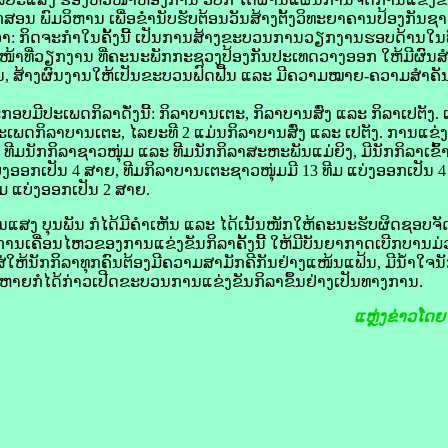
ອນ ພົມວິຫານ ເພື່ອຂ່ໍານັບຮັບຕ້ອນວັນສ້າງຕັ້ງວິທະຍາຄານປ້ອງກັນ
ູ້ວ່າ: ກິດຈະກຳໃນຄັ້ງນີ້ ເປັນການສ້າງຂະບວນການວຽກງານຮອບດ້ານໃນທົ
້າທີ່ວຽກງານ ທີ່ຄະນະພັກກະຊວງປ້ອງກັນປະເທດວາງອອກ ໃຫ້ມີຜົນສໍາເ
, ສ້າງຜົນງານໃຫ້ເປັນຂະບວນຟົດຟື້ນ ແລະ ມີຄວາມໝາຍ-ຄວາມສໍາຄັນຢ່າ
ະກອບມີປະເພດກິລາດັ່ງນີ້: ກິລາບານເຕະ, ກິລາບານສົ່ງ ແລະ ກິລາເປຕັງ. 
ນປະເພດກິລາບານເຕະ, ໄລຍະທີ 2 ແມ່ນກິລາບານສົ່ງ ແລະ ເປຕັງ. ການແຂ່
 ທີມນັກກິລາຊາວໜຸ່ມ ແລະ ທີມນັກກິລາສະຫະພັນແມ່ຍິງ, ມີນັກກິລາເຂົ້າ
່ງອອກເປັນ 4 ສາຍ, ທີມກິລາບານເຕະຊາວໜຸ່ມມີ 13 ທີມ ແບ່ງອອກເປັນ 
ມ ແບ່ງອອກເປັນ 2 ສາຍ.
ແສງ ບຸນພັນ ກໍໄດ້ມີຄໍາເຫັນ ແລະ ໄດ້ເນັ້ນໜັກໃຫ້ຄະນະຮັບຜິດຊອບຈ
ານເຄື່ອນໄຫວຂອງການແຂ່ງຂັນກິລາຄັ້ງນີ້ ໃຫ້ມີບັນຍາກາດເບີກບານມ່ວນ
່ໃສ່ໃຫ້ນັກກິລາທຸກຄົນຕ້ອງມີຄວາມສາມັກຄີກັນຢ່າງແໜ້ນແຟ້ນ, ມີນໍ້າໃຈນັກກ
ະຫາຍກໍໄດ້ກ່າວເປີດຂະບວນການແຂ່ງຂັນກິລາຂຶ້ນຢ່າງເປັນທາງການ.
ແຫຼ່ງຂ່າວໂດ