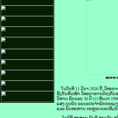
ສະຫາຍ ພ
ໃນວັນທີ 11 ມີນາ 2026 ນີ້, ວິ
ຊີງຂັນຫົວໜ້າ ວິທະຍາຄານປ້ອງກັນຊ
ວິຫານ ຄົບຮອບ 30 ປີ (13 ທັນວາ 1
ແສງ ບຸນພັນ ຄະນະປະຈໍາພັກກະຊວງ
ແລະ ພົນທະຫານ ຕະຫຼອດຮອດທີມນັກ
ໃນພິທີ ສະຫາຍ ພັນຕີ ສຸກພູວັນ 