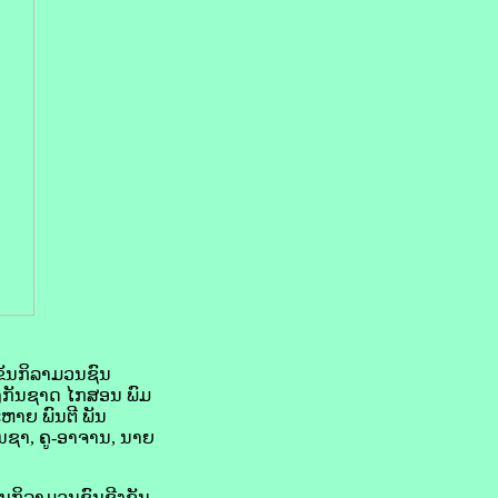
ຂັນກິລາມວນຊົນ
ອງກັນຊາດ ໄກສອນ ພົມ
ຫາຍ ພົນຕີ ພັນ
ນຊາ, ຄູ-ອາຈານ, ນາຍ
ນກິລາມວນຊົນຊີງຂັນ