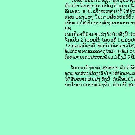
ຫົວໜ້າ ວິທະຍາຄານປ້ອງກັນຊາດ ໄກສ
ຄົບຮອບ 30 ປີ, ເຊິ່ງສະຫາຍໄດ້ໃຫ້ຮ
ແລະ ແຂງແຮງ ໃນການສືບຕໍ່ປະຕິບັດໜ
ເພື່ອແນ່ໃສ່ເປັນການສ້າງຂະບວນການ
ປະ
ເພດກິລາທີ່ນຳມາແຂ່ງຂັນໃນຄັ້ງນີ້ ປ
ຈັດເປັນ 2 ໄລຍະຄື: ໄລຍະທີ 1 ແມ່
3 ປະເພດກິລາຄື: ທີມນັກກິລາອາວຸໂສ,
ທີມກິລາບານເຕະອາວຸໂສມີ 10 ທີມ ແບ
ກິລາບານເຕະສະຫະພັນແມ່ຍິງມີ 5 ທີ
ໂອກາດດັ່ງກ່າວ, ສະຫາຍ ພົນຕີ ພັນ
ທຸກພາກສ່ວນຕ້ອງເອົາໃຈໃສ່ຕິດຕາມກ
ໄດ້ຮັບໝາກຜົນສູງ ທັງນີ້, ກໍເພື່ອແນ
ນະໃນເກມການແຂ່ງຂັນ. ພ້ອມນີ້, ສ