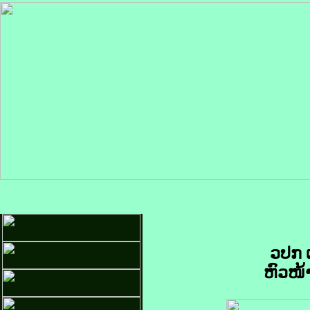
ວປກ 
ຫົວໜ້