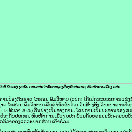
ົນຕີ ພັນແສງ ບຸນພັນ ຄະນະປະຈໍາພັກກະຊວງປ້ອງກັນປະເທດ, ຫົວໜ້າການເມືອງ ວປກ
ທະຍາຄານປ້ອງກັນຊາດ ໄກສອນ ພົມວິຫານ (ວປກ) ໄດ້ເປີດຂະບວນການແຂ່ງ
າດ ໄກສອນ ພົມວິຫານ ເພື່ອຄຳ່ນັບຮັບຕ້ອນວັນສ້າງຕັ້ງ ວິທະຍາຄານປ້
996-13 ທັນວາ 2026) ຂຶ້ນຢ່າງເປັນທາງການ, ໂດຍການເປັນປະທານຂອງ ສະ
ປ້ອງກັນປະເທດ, ຫົວໜ້າການເມືອງ ວປກ ພ້ອມດ້ວຍຄະນະພັກ-ຄະນະບັ
ກິລາຂອງແຕ່ລະພາກສ່ວນ ເຂົ້າຮ່ວມ.
ສຸລິຍະແສງ ຮອງຫົວໜ້າຫ້ອງການ ວປກ ໄດ້ຜ່ານແຜນການຈັດການແຂ່ງຂັ