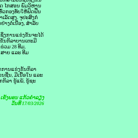
ຊາດ ໄກສອນ ພົມວິຫານ
່ວກອງທັບໃຫ້ຟົດຟື້ນ
ລັດສູງ. ຈຸປະສົງກໍ
ງຕໍ່ເນື່ອງ, ສຳລັບ
ເຊິ່ງການແຂ່ງຂັນຈະໄດ້
ງຂັນກິລາບານເຕະມີ
ຮ່ວມ 28 ທີມ,
4 ສາຍ ແລະ ທີມ
ັດການແຂ່ງຂັນກິລາ
ຊື່ນ, ມີເນື້ອໃນ ແລະ
ິລາ ຮູ້ແພ້, ຮູ້ຊະ
ຍ
ເຂັງພອນ ແກ້ວຄໍາລຽງ
ວັນທີ 17/03/2026