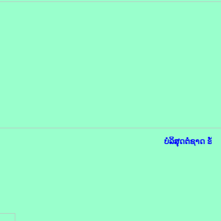
ບໍລິສຸດຕໍ່ຊາດ ຮັບ