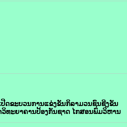
ເປີດຂະບວນການແຂ່ງຂັນກິລາມວນຊົນຊີງຂັນ
າວິທະຍາຄານປ້ອງກັນຊາດ ໄກສອນພົມວິຫານ