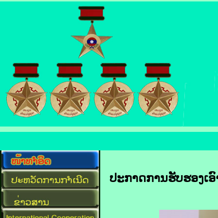
ປະກາດການຮັບຮອງເອົາ