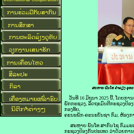
ສະຫາຍ ພົນໂທ ຄໍາລຽງ ອຸທ
ວັນທີ 16 ມິຖຸນາ 2025 ນີ້, ໂ
ພັກກະຊວງ, ລັດຖະມົນຕີກະຊວງປ້ອ
ກອງທັບ,
ຄະນະພັກ-ຄະນະບັນຊາ ກົມ, ຫ້ອງການ
ສະຫາຍ ພັນໂທ ສາກົນໄຊ ກົມມະເມືອ
ກະຊວງປ້ອງກັນປະເທດ ວ່າດ້ວຍການຮ