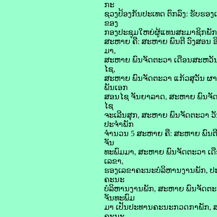
ກະ
ຊວງປ້ອງກັນປະເທດ ຕົກລົງ: ຮັບຮອ
ຂອງ
ກອງປະຊຸມໃຫຍ່ຜູ້ແທນສະມາຊິກພັກ ຄ
ສະຫາຍ ຄື: ສະຫາຍ ພົນຕີ ວົງສອນ 
ມາ,
ສະຫາຍ ພົນຈັດຕະວາ ເດືອນສະຫວັນ 
ໄຊ,
ສະຫາຍ ພົນຈັດຕະວາ ແກ້ວສຸວັນ ຜາ
ພັນເອກ
ສອນໄຊ ຈັນຍາລາດ, ສະຫາຍ ພົນຈັດ
ໄຊ
ຈະເລີນສຸກ, ສະຫາຍ ພົນຈັດຕະວາ ວັ
ປະຈຳພັກ
ຈຳນວນ 5 ສະຫາຍ ຄື: ສະຫາຍ ພົນຕີ
ຈັນ
ທະພົມມາ, ສະຫາຍ ພົນຈັດຕະວາ ເດື
ເລຂາ,
ຮອງເລຂາຄະນະບໍລິຫານງານພັກ, ປະ
ຄະນະ
ບໍລິຫານງານພັກ, ສະຫາຍ ພົນຈັດຕະ
ຈັນທະພົມ
ມາ ເປັນປະທານຄະນະກວດກາພັກ, ສະ
ຄະນະ