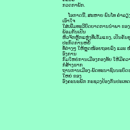
ກວດກາພັກ.
ໂອກາດນີ້, ສະຫາຍ ພົນໂທ ຄໍາລຽງ ອຸ
ເອົາໃຈ
ໃສ່ເພີ່ມທະວີບົດບາດການນຳພາ ຂອງພ
ພ້ອມກັນເປັນ
ຫົວຈັກຫຼັກແຫຼ່ງທີ່ເຂັ້ມແຂງ, ເປັນ
ປະກົດການຫຍໍ້
ທໍ້ຕ່າງໆ ໃຫ້ຫຼຸດໜ້ອຍຖອຍລົງ ແລະ 
ອົງການ
ກົມໃຫຍ່ການເມືອງກອງທັບ ໃຫ້ມີຄວາມ
ກໍ່ສ້າງຮາກ
ຖານການເມືອງ-ພັດທະນາຊົນນະບົດຮ
ໃຫຍ່ ຂອງ
ອົງຄະນະພັກ ກະຊວງປ້ອງກັນປະເທ