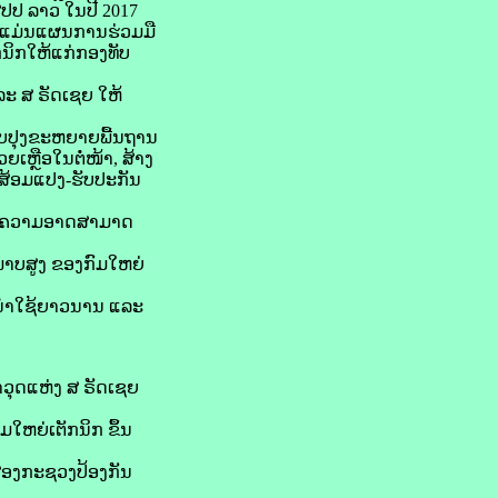
ປປ ລາວ ໃນປີ 2017
ະ ແມ່ນແຜນການຮ່ວມມື
ິກໃຫ້ແກ່ກອງທັບ
ລະ ສ ຣັດເຊຍ ໃຫ້
ປັບປຸງຂະຫຍາຍພື້ນຖານ
ເຫຼືອໃນຕໍ່ໜ້າ, ສ້າງ
ສ້ອມແປງ-ຮັບປະກັນ
ດັບຄວາມອາດສາມາດ
ະພາບສູງ ຂອງກົມໃຫຍ່
່ອນໍາໃຊ້ຍາວນານ ແລະ
ວຸດແຫ່ງ ສ ຣັດເຊຍ
ໃຫຍ່ເຕັກນິກ ຂຶ້ນ
 ສອງກະຊວງປ້ອງກັນ