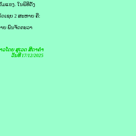
ແຂງ. ໃນພິທີດັ່ງ
ດເຊຍ 2 ສະຫາຍ ຄື:
ຫາຍ ພົນຈັດຕະວາ
ຂ່າວໂດຍ
ສຸເວດ ສີດາຄໍາ
ວັນທີ 17/12/2025