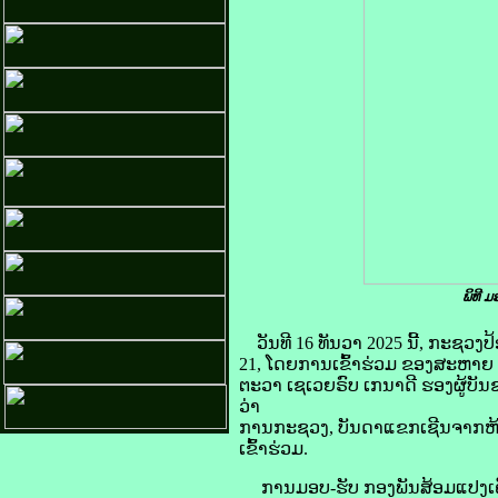
ພິທີ ມ
ວັນທີ 16 ທັນວາ 2025 ນີ້, ກະຊວງປ
21, ໂດຍການເຂົ້າຮ່ວມ ຂອງສະຫາຍ 
ຕະວາ ເຊເວຍຣົບ ເກນາດີ ຮອງຜູ້ບັນ
ວ່າ
ການກະຊວງ, ບັນດາແຂກເຊີນຈາກຫ້ອ
ເຂົ້າຮ່ວມ.
ການມອບ-ຮັບ ກອງພັນສ້ອມແປງເຄື່ອ