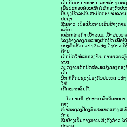
ເຕັກນິກການທະຫານ ລະຫວ່າງ ກະຊວ
ເພື່ອປະກອບສ່ວນເຮັດໃຫ້ກອງທັບປະ
ປັບປຸງຍົກລະດັບສະມັດຕະພາບຄວາ
ປະຊາ
ຊົນລາວ. ເພື່ອເປັນການເສີມສ້າງກ
ແໜ້ນ
ແຟ້ນກວ່າເກົ່າ ເວົ້າລວມ, ເວົ້າສ
ໂຄງລ່າງຂອງຂະແໜງເຕັກນິກ ເພື່ອຮັບ
ກອງພັນສ້ອມແປງ 2 ແຫ່ງ ດັ່ງກ່າ
ດ້ານ
ເຕັກນິກໃຫ້ແກ່ກອງທັບ. ການຊ່ວຍ
ຂອງ
ວຽກງານເຕັກນິກສ້ອມແປງຂອງກອງທັບພ
ເຕັກ
ນິກ ກໍຄືກະຊວງປ້ອງກັນປະເທດ ແຫ່ງ 
ໃຫ້
ເກີດໝາກຜົນດີ.
ໂອກາດນີ້, ສະຫາຍ ພົນຈັດຕະວາ ເຊ
ຕາງ
ໜ້າກະຊວງປ້ອງກັນປະເທດແຫ່ງ ສ ຣັ
ກ່າວ
ຮັບຢ່າງເປັນທາງການ. ສິ່ງດັ່ງກ່າ
ປະເທດ