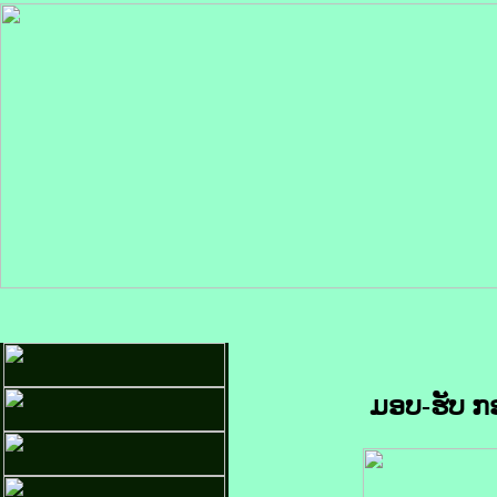
ມອບ-ຮັບ ກອ