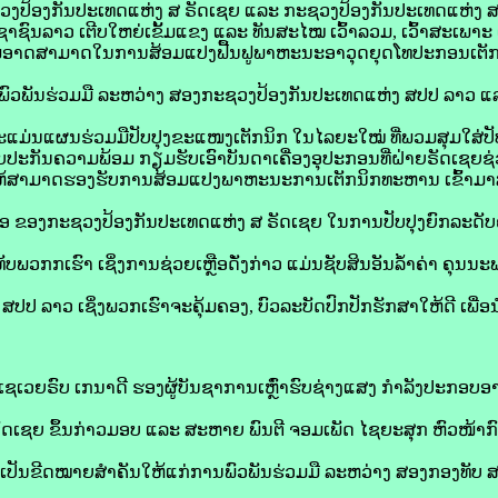
ງປ້ອງກັນປະເທດແຫ່ງ ສ ຣັດເຊຍ ແລະ ກະຊວງປ້ອງກັນປະເທດແຫ່ງ ສ
ຊາຊົນລາວ ເຕີບໃຫຍ່ເຂັ້ມແຂງ ແລະ ທັນສະໄໝ ເວົ້າລວມ, ເວົ້າສະເພາ
ມອາດສາມາດໃນການສ້ອມແປງຟື້ນຟູພາຫະນະອາວຸດຍຸດໂທປະກອນເຕັກນ
ານພົວພັນຮ່ວມມື ລະຫວ່າງ ສອງກະຊວງປ້ອງກັນປະເທດແຫ່ງ ສປປ ລາວ ແ
ະເພາະແມ່ນແຜນຮ່ວມມືປັບປຸງຂະແໜງເຕັກນິກ ໃນໄລຍະໃໝ່ ທີ່ພວມສຸມໃສ່
ປະກັນຄວາມພ້ອມ ກຽມຮັບເອົາບັນດາເຄື່ອງອຸປະກອນທີ່ຝ່າຍຣັດເຊຍຊ່ວຍ
ວ ໃຫ້ສາມາດຮອງຮັບການສ້ອມແປງພາຫະນະການເຕັກນິກທະຫານ ເຂົ້າມາ
ເຫຼືອ ຂອງກະຊວງປ້ອງກັນປະເທດແຫ່ງ ສ ຣັດເຊຍ ໃນການປັບປຸງຍົກລະ
ວກກເຮົາ ເຊິ່ງການຊ່ວຍເຫຼືອດັ່ງກ່າວ ແມ່ນຊັບສິນອັນລໍ້າຄ່າ ຄຸນນ
ສປປ ລາວ ເຊິ່ງພວກເຮົາຈະຄຸ້ມຄອງ, ບົວລະບັດປົກປັກຮັກສາໃຫ້ດີ ເພື
ເວຍຣົບ ເກນາດີ ຮອງຜູ້ບັນຊາການເຫຼົ່າຮົບຊ່າງແສງ ກຳລັງປະກອບອາ
ດເຊຍ ຂຶ້ນກ່າວມອບ ແລະ ສະຫາຍ ພົນຕີ ຈອມເພັດ ໄຊຍະສຸກ ຫົວໜ້າກົມ
ວ ໄດ້ເປັນຂີດໝາຍສໍາຄັນໃຫ້ແກ່ການພົວພັນຮ່ວມມື ລະຫວ່າງ ສອງກອງທັບ