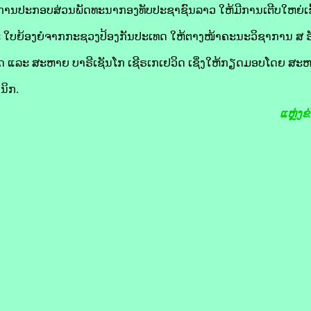
ານປະກອບສ່ວນພັດທະນາກອງທັບປະຊາຊົນລາວ ໃຫ້ມີການເຕີບໃຫຍ່ເຂັ້ມ
ໃບຍ້ອງຍໍຈາກກະຊວງປ້ອງກັນປະເທດ ໃຫ້ຕາງໜ້າຄະນະວິຊາການ ສ ຣັ
ວິດ ແລະ ສະຫາຍ ບາຣີເຊັນໂກ ເຊີຣເກເຢວິດ ເຊິ່ງໃຫ້ກຽດມອບໂດຍ ສະ
ນິກ.
ແຫຼ່ງ