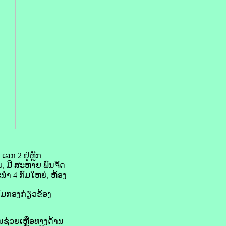
ລກ 2 ຢູ່ຫຼັກ
, ມີ ສະຫາຍ ພົນຈັດ
ໍາ 4 ກົມໃຫຍ່, ຫ້ອງ
ົມກອງກ່ຽວຂ້ອງ
ຊ່ວຍເຫຼືອທາງດ້ານ