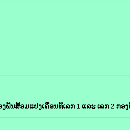
ງພັນສ້ອມແປງເຄື່ອນທີ່ເລກ 1 ແລະ ເລກ 2 ກອງ