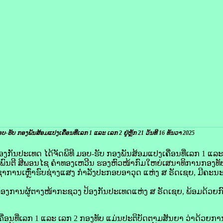
ອບ-ຮັບ ກອງພັນສ້ອມແປງເຄື່ອນທີ່ເລກ 1 ແລະ ເລກ 2 ຢູ່ຫຼັກ 21 ​ວັນທີ 16 ທັນວາ 2025
້ອງກັນປະເທດ ໄດ້ຈັດພິທີ ມອບ-ຮັບ ກອງພັນສ້ອມແປງເຄື່ອນທີ່ເລກ 1 ແລະ ເ
ພົນຕີ ສີພອນໄຊ ຄໍາທອງເຫວີນ ຮອງຫົວໜ້າກົມໃຫຍ່ເສນາທິການກອງທັບ
ຊາການເຫຼົ່າຮົບຊ່າງແສງ ກຳລັງປະກອບອາວຸດ ແຫ່ງ ສ ຣັດເຊຍ, ມີຄະນະນ
ງການຜູ້ຕາງໜ້າກະຊວງ ປ້ອງກັນປະເທດແຫ່ງ ສ ຣັດເຊຍ, ພ້ອມດ້ວຍກ
ນທີ່ເລກ 1 ແລະ ເລກ 2 ກອງທັບ ແມ່ນປະຕິບັດຕາມສັນຍາ ວ່າດ້ວຍການ