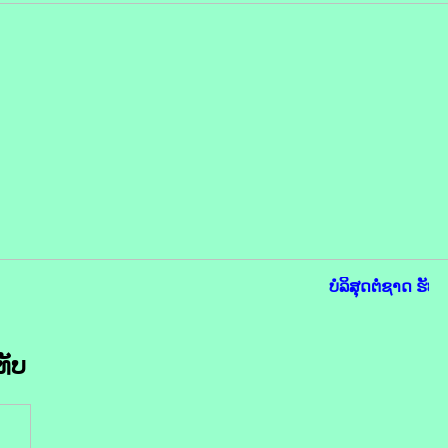
ບໍລິສຸດຕໍ່ຊາດ ຮັບໃ
ທັບ