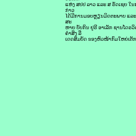
ແຫ່ງ ສປປ ລາວ ແລະ ສ ຣັດເຊຍ ໃນກ
ກ່າວ
ໄດ້ມີການມອບຫຼຽນມິດຕະພາບ ແລະ 
ສະ
ຫາຍ ບັບກິນ ຢູຣີ ອາເລັກ ຊານໂດຣ
ຄໍາສິງ ລື
ເດດສົມບັດ ຮອງຫົວໜ້າກົມໃຫຍ່ເຕັກ