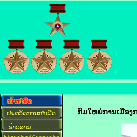
ກົມໃຫຍ່ການເມືອງກ