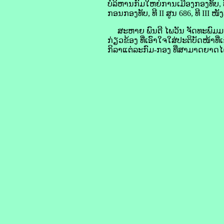
ບໍລິຫານກົມໃຫຍ່ການເມືອງກອງທັບ, ທີ
ກອນກອງທັບ, ທີ II ສູນ 686, ທີ III ໜັ
ສະຫາຍ ພົນຕີ ໄພວັນ ຈັດທະພົມມາ
ກ່ຽວຂ້ອງ ທີ່ເອົາໃຈໃສ່ປະຕິບັດໜ້າທ
ກິລາແຕ່ລະກົມ-ກອງ ທີ່ສາມາດຍາດໄ