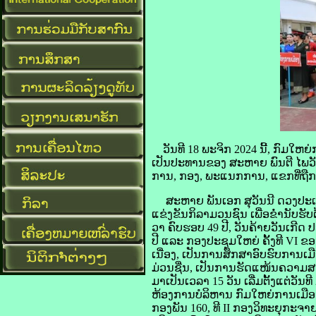
ວັນທີ 18 ພະຈິກ 2024 ນີ້, ກົມ
ເປັນປະທານຂອງ ສະຫາຍ ພົນຕີ ໄພວັ
ການ, ກອງ, ພະແນກການ, ແຂກທີ່ຖືກເຊ
ສະຫາຍ ພັນເອກ ສຸວັນນີ ດວງປະເສ
ແຂ່ງຂັນກິລາມວນຊົນ ເພື່ອຂ່ຳນັບຮ
ວາ ຄົບຮອບ 49 ປີ, ວັນຄ້າຍວັນເກີດ
ປີ ແລະ ກອງປະຊຸມໃຫຍ່ ຄັ້ງທີ VI ຂ
ເນື່ອງ, ເປັນການສຶກສາອົບຮົບການເ
ມ່ວນຊື່ນ, ເປັນການຮັດແໜ້ນຄວາມສາມັ
ມາເປັນເວລາ 15 ວັນ ເລີ່ມຕັ້ງແຕ່ວັ
ຫ້ອງການບໍລິຫານ ກົມໃຫຍ່ການເມືອງກອ
ກອງພັນ 160, ທີ II ກອງວິທະຍຸກະຈາ