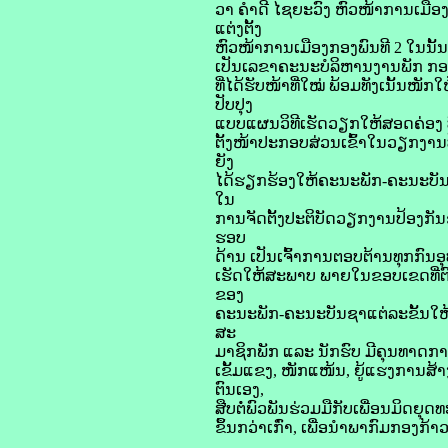
ວາ ຄຳດີ ໄຊຍະວົງ ຫົວໜ້າການເມືອ
ແຕ່ງຕັ້ງ
ຫົວໜ້າການເມືອງກອງພົນທີ 2 ໃນນັ້ນ
ເປັນເລຂາຄະນະບໍລິຫານງານພັກ ກອງພ
ທີ່ໄດ້ຮັບໜ້າທີ່ໃໝ່ ພ້ອມທັງເນັ້ນໜ
ປັບປຸງ
ແບບແຜນວິທີເຮັດວຽກໃຫ້ສອດຄ່ອງ ບົ
ຕັ້ງໜ້າປະກອບສ່ວນເຂົ້າໃນວຽກງານປ
ຍັງ
ໄດ້ຮຽກຮ້ອງໃຫ້ຄະນະພັກ-ຄະນະບັນຊ
ໃນ
ການຈັດຕັ້ງປະຕິບັດວຽກງານປ້ອງກັ
ຮອບ
ດ້ານ ເປັນເຈົ້າການຕອບຕ້ານທຸກກົນອຸ
ເຮັດໃຫ້ສະພາບ ພາຍໃນຂອບເຂດທີ່ຕົນ
ຂອງ
ຄະນະພັກ-ຄະນະບັນຊາແຕ່ລະຂັ້ນໃຫ
ສະ
ມາຊິກພັກ ແລະ ນັກຮົບ ມີຄຸນທາດການເ
ເຂັ້ມແຂງ, ໜັກແໜ້ນ, ຍູ້ແຮງການສ້າງ
ຕົນເອງ,
ສືບຕໍ່ພົວພັນຮ່ວມມືກັບເພື່ອນມິດ
ຂຶ້ນກວ່າເກົ່າ, ເພື່ອນຳພາກົມກອງກ້າ