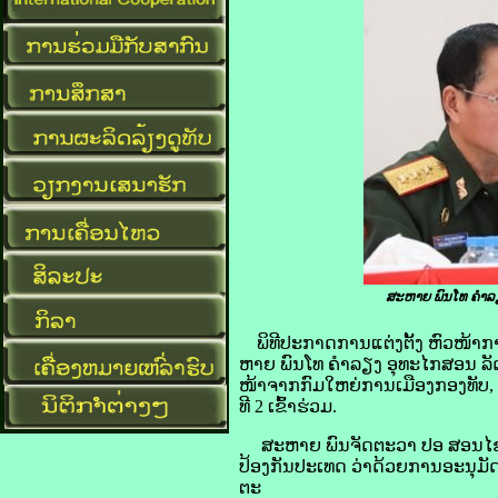
ສະຫາຍ ພົນໂທ ຄຳລຽງ
ພິທີປະກາດການແຕ່ງຕັ້ງ ຫົວໜ້າກາ
ຫາຍ ພົນໂທ ຄຳລຽງ ອຸທະໄກສອນ ລັດຖ
ໜ້າຈາກກົມໃຫຍ່ການເມືອງກອງທັບ,
ທີ 2 ເຂົ້າຮ່ວມ.
ສະຫາຍ ພົນຈັດຕະວາ ປອ ສອນໄຊ ຈັ
ປ້ອງກັນປະເທດ ວ່າດ້ວຍການອະນຸມັດ
ຕະ