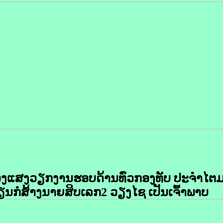
ອງແສງວຽກງານຮອບດ້ານທົ່ວກອງທັບ ປະຈຳໄຕມ
ນກໍ່ສ້າງນາຍສິບເລກ2 ວຽງໄຊ ເປັນເຈົ້າພາບ