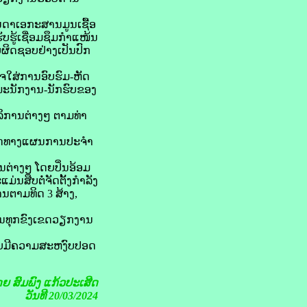
ນດາເອກະສານມູນເຊື້ອ
ບຮູ້ເຊື່ອມຊຶມກຳແໜ້ນ
ັບຜິດຊອບຢ່າງເປັນປົກ
ໃຈໃສ່ການອົບຮົມ-ຫັດ
່ພະນັກງານ-ນັກຮົບຂອງ
ລິການຕ່າງໆ ຕາມທ່າ
່ານທິດທາງແຜນການປະຈຳ
ນຕ່າງໆ ໂດຍປິ່ນອ້ອມ
ນສືບຕໍ່ຈັດຕັ້ງກຳລັງ
ນຕາມທິດ 3 ສ້າງ,
ໃນທຸກຂົງເຂດວຽກງານ
ຊອບມີຄວາມສະຫງົບປອດ
ດຍ
ສົມພົງ ແກ້ວປະເສີດ
ວັນທີ 20/03/2024