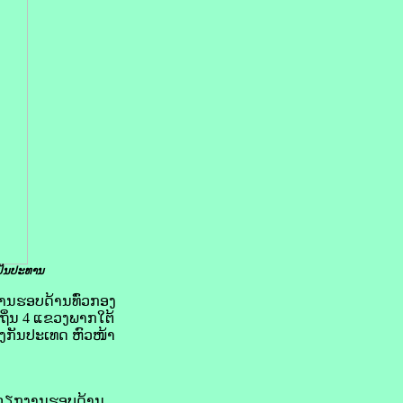
ປັນ​ປະທານ
ກງານຮອບດ້ານທົ່ວກອງ
ຖິ່ນ 4 ແຂວງພາກໃຕ້
ງກັນປະເທດ ຫົວໜ້າ
ັດວຽກງານຮອບດ້ານ