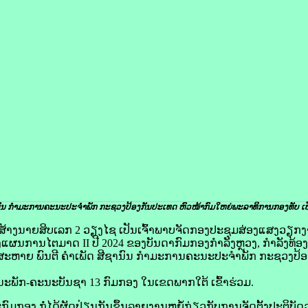
ຊານົນ ກຳມະການຄະນະປະຈຳພັກ ກະຊວງປ້ອງກັນປະເທດ ຫົວໜ້າກົມໃຫຍ່ພະລາທິການກອງທັບ
​ເ
ຽນກໍ່ສ້າງນາຍສິບເລກ 2 ວຽງໄຊ ເປັນເຈົ້າພາບຈັດກອງປະຊຸມສ່ອງແສງວຽ
ຜນການໄຕມາດ II ປີ 2024 ຂອງບັນດາກົມກອງກໍາລັງຫຼວງ, ກໍາລັງທ້ອງ
ສະຫາຍ ພົນຕີ ຄໍາເພັດ ສີຊານົນ ກຳມະການຄະນະປະຈຳພັກ ກະຊວງປ້ອ
ນະພັກ-ຄະນະບັນຊາ 13 ກົມກອງ ໃນເຂດພາກໃຕ້ ເຂົ້າຮ່ວມ.
ອງ ກໍ່ໄດ້ຜັດປ່ຽນກັນຂຶ້ນລາຍງານຫຍໍ້ກ່ຽວກັບການຈັດຕັ້ງປະຕິບ