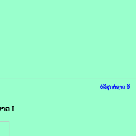
ບໍລິສຸດຕໍ່ຊາດ ຮັບ
າດ I