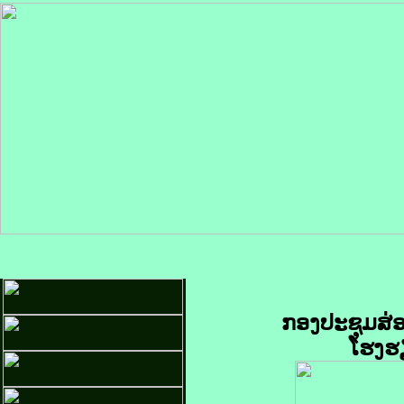
ກອງປະຊຸມສ່
ໂຮງຮຽ