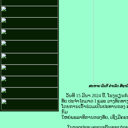
ສະຫາຍ ພົນຕີ ຄໍາເພັດ ສີ
ວັນທີ 15 ມີນາ 2024 ນີ້, ໂຮງຮ
ທັບ ປະຈຳໄຕມາດ I ແລະ ວາງທິດທາງແ
ໂດຍການເຂົ້າຮ່ວມເປັນປະທານຂອງ 
ກົມ
ໃຫຍ່ພະລາທິການກອງທັບ, ເຊິ່ງມີຄະ
ໃນກອງປະຊຸມຄະນະບັນຊາແຕ່ລະກົມກ