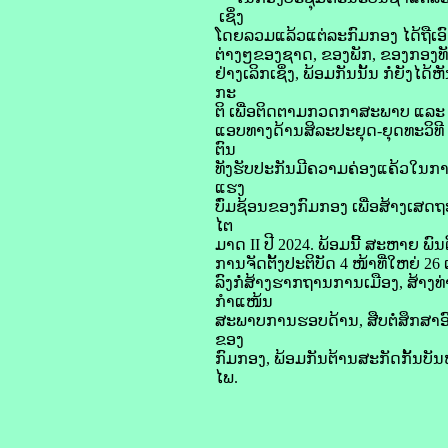
ເຊິ່ງ
ໂດຍລວມແລ້ວແຕ່ລະກົມກອງ ໄດ້ຖືເອ
ຕ່າງໆຂອງຊາດ, ຂອງພັກ, ຂອງກອງທັ
ຢ່າງເລິກເຊິ່ງ, ພ້ອມກັນນັ້ນ ກໍ່ຍັ
ກະ
ຕິ ເພື່ອຕິດຕາມກວດກາສະພາບ ແລະ ແ
ແອບທາງດ້ານສິລະປະຍຸດ-ຍຸດທະວິທີ
ຕົນ
ທັງຮັບປະກັນມີຄວາມຄ່ອງແຄ້ວໃນການ
ແຮງ
ບົ່ມຊ້ອນຂອງກົມກອງ ເພື່ອສ້າງເສດຖ
ໄຕ
ມາດ II ປີ 2024. ພ້ອມນີ້ ສະຫາຍ ພ
ການຈັດຕັ້ງປະຕິບັດ 4 ໜ້າທີ່ໃຫຍ
ລົງກໍ່ສ້າງຮາກຖານການເມືອງ, ສ້າ
ກຳແໜ້ນ
ສະພາບການຮອບດ້ານ, ສືບຕໍ່ສຶກສາ
ຂອງ
ກົມກອງ, ພ້ອມກັນຕ້ານສະກັດກັ້ນ
ໄພ.