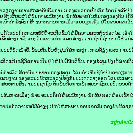
ົາວຽກງານການສຶກສາອົບຮົມການເມືອງແນວຄິດເປັນກົກ ໂດຍນໍາເອົາບັ
ບ ລົງເຜີຍແຜ່ໃຫ້ບັນດາພະນັກງານ-ນັກຮົບພາຍໃນກົມກອງຂອງຕົນ ໄດ້ຮັ
ງໄດ້ຫັນເອົາກຳລັງລົງກໍ່ສ້າງຮາກຖານການເມືອງແບບມູນເຊື້ອ ຢູ່ໃນຂອບເຂດຮ
ກ້ໄຂປະກົດການຫຍໍ້ທໍ້ທີ່ຈະເກີດຂຶ້ນໃຫ້ມີຄວາມສະຫງົບປອດໄພ, ເອົາ
 ເພື່ອສ້າງກຳລັງແຮງອັນແຂງແກ່ນ ແລະ ສ້າງຄວາມຊໍານິຊໍານານໃຫ້ແກ
ປະຕິບັດໜ້າທີ່, ພ້ອມກັນນັ້ນຍັງສຸມໃສ່ການປູກ, ການລ້ຽງ ແລະ ການບໍ
ະກິດແກ້ໄຂຊີວິດການເປັນຢູ່ ໃຫ້ນັບມື້ນັບດີຂຶ້ນ. ກອງປະຊຸມຍັງໄດ້ຜ
ົນຕີ ຄຳເພັດ ສີຊານົນ ປະທານກອງປະຊຸມ ໄດ້ມີຄຳເຫັນຊີ້ນຳບັນດາວຽກງາ
່ 26 ແຜນງານ ຂອງຄະນະພັກກະຊວງປ້ອງກັນປະເທດວາງອອກ ໂດຍສະເພາະແມ່
ງທ່າສະໜາມສົງຄາມປະຊາຊົນ ຕິດພັນກັບການພັດທະນາຊົນນະບົດຮອບດ້າ
ອົບຮົມການເມືອງ-ນຳພາແນວຄິດໃຫ້ພະນັກງານ-ນັກຮົບ ສອດຫ້ອຍເຂົ້າ
ບັນຫາປະກົດການຫຍໍ້ທໍ້ຕ່າງໆ ເຮັດໃຫ້ສະພາບຂອບເຂດກົມກອງຮັບຜິດ
ແຫຼ່ງຂ່າວໂ