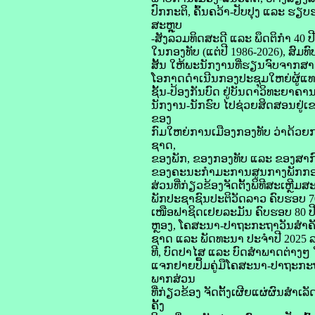
ປົກກະຕິ, ຄົ້ນຄວ້າ-ປັບປຸງ ແລະ ຮຽ
ສະຫຼຸບ
-ສັງລວມທິດສະດີ ແລະ ພຶດຕິກຳ 40
ໃນກອງທັບ (ແຕ່ປີ 1986-2026), ສົ
ສັ້ນ ໃຫ້ພະນັກງານທີ່ຮຽນຈົບຈາກສາ
ໂອກາດດໍາເນີນກອງປະຊຸມໃຫຍ່ຜູ້ແທ
ຊັ້ນ-ປ້ອງກັນບົດ ຢູ່ບັນດາວິທະຍາຄ
ນັກງານ-ນັກຮົບ ໄປຊ່ວຍສິດສອນຢູ່
ຂອງ
ກົມໃຫຍ່ການເມືອງກອງທັບ ວ່າດ້ວ
ຊາດ,
ຂອງພັກ, ຂອງກອງທັບ ແລະ ຂອງສາກົນ
ຂອງຄະນະກຳມະການສູນກາງພັກກອມມູນ
ສ່ວນທີ່ກ່ຽວຂ້ອງຈັດຕັ້ງພິທີສະເຫຼ
ພັກປະຊາຊົນປະຕິວັດລາວ ຄົບຮອບ 7
ເໜືອຟາຊິດເຢຍລະມັນ ຄົບຮອບ 80 ປີ ຢ
ຫຼອງ, ໂຄສະນາ-ປາຖະກະຖາວັນສໍາຄັ
ຊາດ ແລະ ພັດທະນາ ປະຈຳປີ 2025 ລວມ
ທີ, ບົດປາໄສ ແລະ ບົດສຳພາດຕ່າງໆ
ແຈກຢາຍປຶ້ມຄູ່ມືໂຄສະນາ-ປາຖະກະຖາ
ພາກສ່ວນ
ທີ່ກ່ຽວຂ້ອງ ຈັດຕັ້ງເຜີຍແຜ່ຜົນສ
ຄັ້ງ