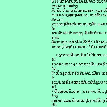
ທີ 11 ທີ່ກອງທັບປະຊາຊົນລາວເປັນເ
ຂະບວນການສ້າງ
ນັກຮົບ-ກົມກອງວັດທະນະທຳ ແລະ ເຂົ
ຫານແຂວງຫຼວງພະບາງ, ກອງພັນ 424 
ສະແດງ
ຂອງກອງສິລະປະກອນກອງທັບ ແລະ ໜ່ວ
ໂອ
ກາດວັນສໍາຄັນຕ່າງໆ. ສົມທົບກັບພາ
ໃຫຍ່
ຜູ້ແທນສະມາຊິກພັກ ຄັ້ງທີ VI ອົງຄ
ກະຊວງປ້ອງກັນປະເທດ, 3 ວັນປະຫວັ
ວຽກງານສື່ມວນຊົນ ໄດ້ຕິດຕາມ ແລ
ນັກ
ຂ່າວສານຕ່າງໆ ນອກກອງທັບ ມາເຄື່ອນ
ຈັດ
ຕັ້ງເປີດຊຸດເຝິກອົບຮົມການເມືອງ 
ຂໍ
ອະນຸມັດເຄື່ອນໄຫວເຜີຍແຜ່ຂໍ້ມູນຂ
ໄດ້
7 ຫົວໜ່ວຍກົມກອງ. ນອກຈາກນີ້, ວ
ຕ່າງ
ປະເທດ ແລະ ຂົງເຂດວຽກງານອື່ນໆ ທີ່ປ
ເຂົ້າ