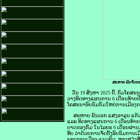
ສະຫາຍ ພົນຈັດຕະວ
ວັນ 19 ສິງຫາ 2025 ນີ້, ກົມໂຄສ
ວາງທິດທາງແຜນການ 6 ເດືອນທ້າຍປີ
ໂຄສະນາອົບຮົມກົມໃຫຍ່ການເມືອງກອງ
ສະຫາຍ ພັນເອກ ແສງອາລຸນ ແກ້ວສະ
ແລະ ທິດທາງແຜນການ 6 ເດືອນທ້າຍປີ
ບາດຂອງກົມ ໃນໄລຍະ 6 ເດືອນຜ່ານມາ
ທັບ ວ່າດ້ວຍການຈັດຕັ້ງອົບຮົມການເ
ພາບການເມືອງ-ແນວຄິດ, ຫາງສຽງສັງຄົ