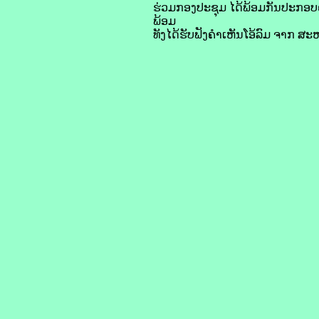
ຮ່ວມກອງປະຊຸມ ໄດ້ພ້ອມກັນປະກອບຄຳຄ
ພ້ອມ
ທັງໄດ້ຮັບຟັງຄໍາເຫັນໂອ້ລົມ ຈາກ ສ