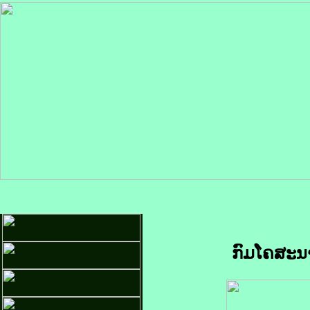
ກົມໂຄສະນາ