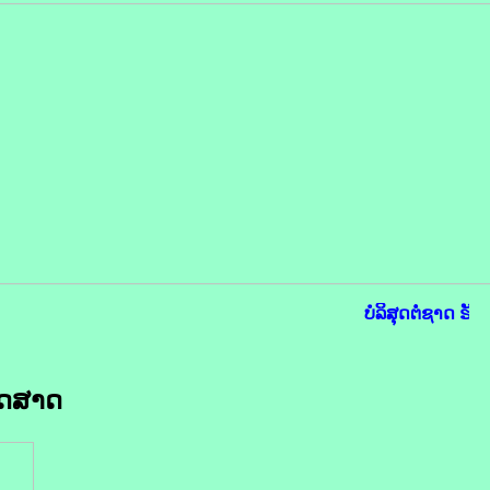
ບໍລິສຸດຕໍ່ຊາດ ຮັບ
ວດສາດ