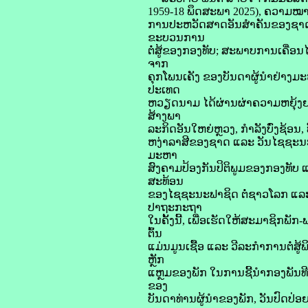
1959-18 ພຶດສະພາ 2025), ຄວາມໝາ
ການປະຫວັດສາດອັນສໍາຄັນຂອງຊາດ, 
ຂະບວນການ
ຕໍ່ສູ້ຂອງກອງທັບ; ສະພາບການເຄື່
ຈາກ
ຄຸກໂພນເຄັງ ຂອງບັນດາຜູ້ນຳຢ່າງມະ
ປະເທດ
ຫວຽດນາມ ໄດ້ຜ່ານຜ່າຄວາມຫຍຸ້ງຍາ
ສ້າງພາ
ລະກິດອັນໃຫຍ່ຫຼວງ, ກໍາລັງບົ່ງຊ້ອນ,
ຫງ່າລາສີຂອງຊາດ ແລະ ວັນໄຊຊະນ
ມະຫາ
ສົງຄາມປ້ອງກັນປິຕິພູມຂອງກອງທ
ສະທ້ອນ
ຂອງໄຊຊະນະຟາຊິດ ຕໍ່ຊາວໂລກ ແລ
ປາຖະກະຖາ
ໃນຄັ້ງນີ້, ເພື່ອເຮັດໃຫ້ສະມາຊິກພ
ຕົ້ນ
ແມ່ນມູນເຊື້ອ ແລະ ວີລະກຳການຕໍ
ຫຼັກ
ແຫຼມຂອງພັກ ໃນການຊີ້ນຳກອງພັນທີ 
ຂອງ
ບັນດາທ່ານຜູ້ນຳຂອງພັກ, ວັນປົ