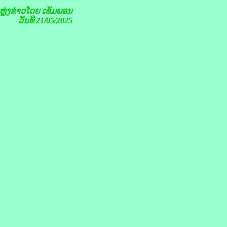
ຫຼ່ງຂ່າວໂດຍ
ເຂັມພອນ
ວັນທີ 21/05/2025