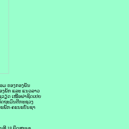
ດລ້ອມ ຂອງກອງພັນ
ໍາຂອງພັກ ແລະ ແນວລາວ
ໂຊວຽດ ເໜືອຟາຊິດເຢຍ
ລັດຖະມົນຕີກະຊວງ
ະນະພັກ-ຄະນະບັນຊາ
ນທີ 18 ພຶດສະພາ