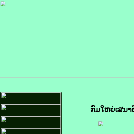
ກົມໃຫຍ່ເສນາທ