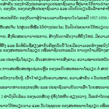
ຍສຳຄັນ ຂອງກໍາລັງປະກອບອາວຸດປະຊາຊົນລາວ ທີ່ຢູ່ພາຍໃຕ້ການນໍາພ
ຂອງພັກ, ຂອງກອງທັບປະຊາຊົນລາວ ແລະ ເປັນບົດຮຽນອັນລໍ້າຄາຄ່າທີ່
ອນໄຫວປະຕິວັດ ຂອງບັນດາຜູ້ນໍາແນວລາວຮັກຊາດໃນໄລຍະປີ 1957-195
ຫັດສະຈັນ ໄປສູ່ເຂດທີ່ໝັ້ນໄດ້ຢ່າງປອດໄພ; ວັນປົດປ່ອຍພາກໃຕ້ຫວຽດນ
ກ, ສິ່ງທົດສອບນານາປະການ, ສ້າງບັນດາຜົນງານທີ່ຍິ່ງໃຫຍ່, ມີຄວ
 ທີ່ຕັ້ງ ແລະ ອິດທິພົນຊື່ສຽງສາກົນຄືທຸກວັນນີ້ ໂດຍມີຄວາມເອກອ້າງທະນົ
ະ ຂອງສະຫະພາບໂຊວຽດ ເໜືອຟາຊິດເຢຍລະມັນ ການບຸກໂຈມຕີລ້າງຜ
ັບ ແລະ ປະຊາຊົນໂຊວຽດ, ຜົນເສຍຫາຍຈາກສົງຄາມ, ຄວາມໝາຍປະຫວັ
ະ ການສະໜັບສະໜູນຊ່ວຍເຫຼືອ ຂອງອະດີດສະຫະພາບໂຊວຽດ ຕໍ່ ສປປ
ັກ-ພະນັກງານຮັບຮູ້, ເຂົ້າໃຈກ່ຽວກັບຄວາມໝາຍ, ຄວາມສຳຄັນ 4 ວັນປະຫວັ
່ສູ້ພິລະອາດຫານຂອງກອງທັບ ແລະ ປະຊາຊົນລາວບັນດາເຜົ່າ ໂດຍສະເ
2 ຜ່າວົງປິດລ້ອມ ຂອງພວກສັດຕູ ຢູ່ທົ່ງໄຫຫີນ-ຊຽງຂວາງ, ວີລະກຳໂຕນ
ດປ່ອຍພາກໃຕ້ຫວຽດນາມ ແລະ ວັນໄຊຊະນະ ຂອງສະຫະພາບໂຊວຽດ ເໜືອ