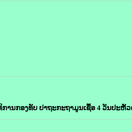
ິການກອງທັບ ປາຖະກະຖາມູນເຊື້ອ 4 ວັນປະຫັ