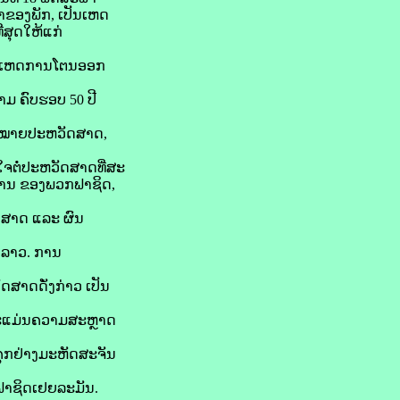
າຂອງພັກ, ເປັນເຫດ
ສຸດໃຫ້ແກ່
9, ເຫດການໂຕນອອກ
າມ ຄົບຮອບ 50 ປີ
າມໝາຍປະຫວັດສາດ,
ງໃຈຕໍ່ປະຫວັດສາດທີ່ສະ
ານ ຂອງພວກຟາຊິດ,
ດສາດ ແລະ ຜົນ
 ລາວ. ການ
ດສາດດັ່ງກ່າວ ເປັນ
ພາະແມ່ນຄວາມສະຫຼາດ
ຄຸກຢ່າງມະຫັດສະຈັນ
ຟາຊິດເຢຍລະມັນ.