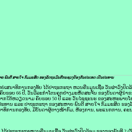
ຍ ພົນຕີ ສາຍໃຈ ກົມມະສິດ ຮອງລັດຖະມົນຕີກະຊວງປ້ອງກັນປະເທດ ​ເປັນ​ປະທານ
ມໃຫຍ່ເສນາທິການກອງທັບ ໄດ້ປາຖະກະຖາ ຫວນຄືນມູນເຊື້ອ ວັນຜ່າວົງປິ
າງ ຄົບຮອບ 66 ປີ, ວັນວີລະກໍາໂຕນຄຸກຢ່າງມະຫັດສະຈັນ ຂອງບັນດາຜູ້ນ
່ອຍພາກໃຕ້ຫວຽດນາມ ຄົບຮອບ 50 ປີ ແລະ ວັນໄຊຊະນະ ຂອງສະຫະພາບ
ັນປະທານ ແລະ ປາຖະກະຖາ ຂອງສະຫາຍ ພົນຕີ ສາຍໃຈ ກົມມະສິດ ຮອງ
ນາທິການກອງທັບ, ມີບັນດາຜູ້ຕາງໜ້າກົມ, ຫ້ອງການ, ພະແນກການ, ຄ
້ປາຖະກະຖາຫວນຄືນມູນເຊື້ອ ວັນຜ່າວົງປິດລ້ອມ ຂອງກອງພັນທີ 2 (ວັ