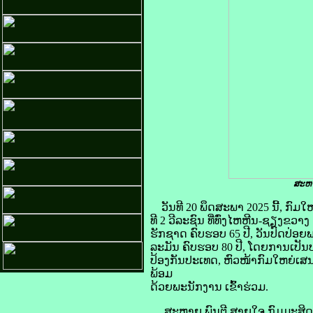
ສະຫາ
ວັນທີ 20 ພຶດສະພາ 2025 ນີ້, ກົ
ທີ 2 ວີລະຊົນ ທີ່ທົ່ງໄຫຫີນ-ຊຽງຂວ
ຮັກຊາດ ຄົບຮອບ 65 ປີ, ວັນປົດປ
ລະມັນ ຄົບຮອບ 80 ປີ, ໂດຍການເປ
ປ້ອງກັນປະເທດ, ຫົວໜ້າກົມໃຫຍ່ເສ
ພ້ອມ
ດ້ວຍພະນັກງານ ເຂົ້າຮ່ວມ.
ສະຫາຍ ພົນຕີ ສາຍໃຈ ກົມມະສິດ ໄດ