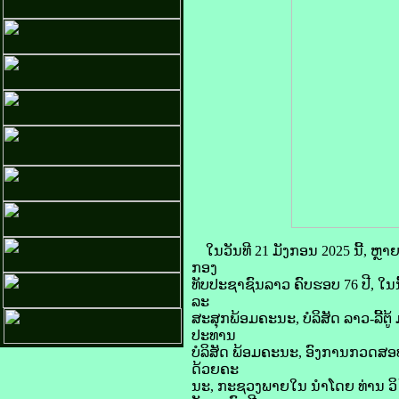
ໃນວັນທີ 21 ມັງກອນ 2025 ນີ້, ຫ
ກອງ
ທັບປະຊາຊົນລາວ ຄົບຮອບ 76 ປີ, ໃ
ລະ
ສະສຸກພ້ອມຄະນະ, ບໍລິສັດ ລາວ-ລີ້ຕູ້
ປະທານ
ບໍລິສັດ ພ້ອມຄະນະ, ອົງການກວດສ
ດ້ວຍຄະ
ນະ, ກະຊວງພາຍໃນ ນໍາໂດຍ ທ່ານ ວິ