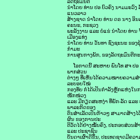
ລັດຖະມົນຕີ
ນໍາໂດຍ ທ່ານ ປອ ບົວຄົງ ນາມມະວົງ
ແນວລາວ
ສ້າງຊາດ ນໍາໂດຍ ທ່ານ ດຣ ນາງ ອ
ຄະນະ, ກະຊວງ
ພະລັງງານ ແລະ ບໍ່ແຮ່ ນໍາໂດຍ ທ່າ
ເມືອງແທ່ງ
ນໍາໂດຍ ທ່ານ ວັນທາ ຊົງຊະນະ ຮອງຜ
ກໍາມະ
ການສູນກາງພັກ, ຮອງລັດຖະມົນຕີກ
ໂອກາດນີ້ ສະຫາຍ ພົນໂທ ສຈ ປອ ທ
ພາກສ່ວນ
ຕ່າງໆ ທີ່ເຫັນໄດ້ຄວາມໝາຍຄວາມສໍາຄ
ລະບອບໃໝ່
ກອງທັບ ກໍໄດ້ເປັນກຳລັງຫຼັກແຫ່ງໃນ
ໜັກໜ່ວງ
ແລະ ມີກຽດສະຫງ່າ ທີ່ພັກ-ລັດ ແລະ
ພາລະກິດຂອງ
ຕົນສໍາເລັດເປັນກ້າວໆ ສາມາດສ້າງ
ຜົນ ຂອງການປະ
ຕິວັດໄດ້ຢ່າງໝັ້ນຄົງ, ປະກອບສ່ວນ
ແລະ ປະຊາຊົນ
ບັນດາເຜົ່າດີຂຶ້ນ, ປະເທດຊາດມີຄ