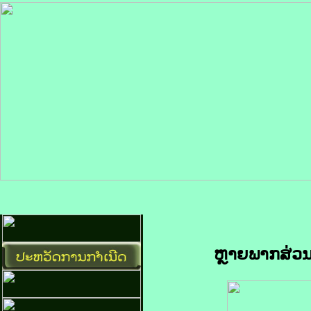
ຫຼາຍພາກສ່ວນ