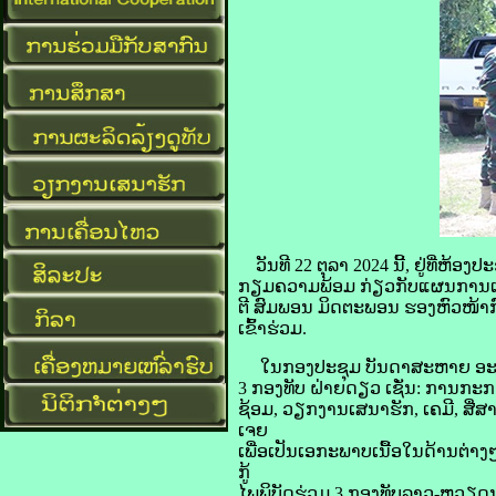
ວັນທີ 22 ຕຸລາ 2024 ນີ້, ຢູ່ທີ
ກຽມຄວາມພ້ອມ ກ່ຽວກັບແຜນການເຝິ
ຕີ ສົມພອນ ມິດຕະພອນ ຮອງຫົວໜ້າກ
ເຂົ້າຮ່ວມ.
ໃນກອງປະຊຸມ ບັນດາສະຫາຍ ອະນຸກ
3 ກອງທັບ ຝ່າຍດຽວ ເຊັ່ນ: ການກ
ຊ້ອມ, ວຽກງານເສນາຮັກ, ເຄມີ, ສື່
ເຈຍ
ເພື່ອເປັນເອກະພາບເນື້ອໃນດ້ານຕ່າ
ກູ້
ໄພພິບັດຮ່ວມ 3 ກອງທັບລາວ-ຫວຽດນາມ