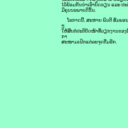
ໄວ້ພ້ອມກັນນຳເອົາບົດຮຽນ ແລະ ປ
ມີຄຸນນະພາບດີຂຶ້ນ.
ໂອກາດນີ້, ສະຫາຍ ພົນຕີ ສົມພອນ 
ໆ
ໃຫ້ສືບຕໍ່ປະຕິບັດໜ້າທີ່ວຽກງານຂອງ
ກາ
ສະໜາມເຝິກແຕ່ລະຈຸດຕື່ມອີກ.