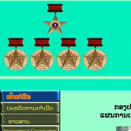
ກອງປ
ແຜນການເຝ